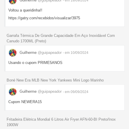
Guilherme
@guipapeador
- em 18/09/2024
Voltou a queridinha!!
https://gatry.com/recebidos/visualizar/3975
Garrafa Térmica De Grande Capacidade Em Aço Inoxidável Com
Canudo 1700ML (Preto)
Guilherme
@guipapeador
- em 10/09/2024
Usando o cupom PRIME5ANOS
Boné New Era MLB New York Yankees Mini Logo Marinho
Guilherme
@guipapeador
- em 09/09/2024
Cupom NEWERA15
Fritadeira Elétrica Mondial 6 Litros Air Fryer AFN-60-BI Preto/Inox
1900W