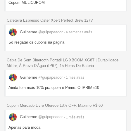
Cupom MELICUPOM
Cafeteira Espresso Oster Xpert Perfect Brew 127V
Guilherme
@guipapeador
- 4 semanas
atrás
Só resgatar os cupons na página
Caixa De Som Bluetooth Portátil LG XBOOM XG8T | Durabilidade
Militar, À Prova D'Água (IP67), 15 Horas De Bateria
Guilherme
@guipapeador
- 1 mês
atrás
Ainda tem mais 10% pra quem é Prime: OIIPRIME10
Cupom Mercado Livre Oferece 18% OFF, Máximo R$ 60
Guilherme
@guipapeador
- 1 mês
atrás
Apenas para moda