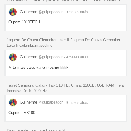
PlayStation®5 Slim Digital -Pacote ASTRO BOT E Gran Turismo 7
Guilherme
@guipapeador
- 9 meses
atrás
Cupom 1010TECH
Jaqueta De Chuva Glennaker Lake II Jaqueta De Chuva Glennaker
Lake Ii Columbiamasculino
Guilherme
@guipapeador
- 9 meses
atrás
M ta mais caro, vai G mesmo kkkk
Tablet Samsung Galaxy Tab S10 FE, Cinza, 128GB, 8GB RAM, Tela
Imersiva De 10.9" 90Hz
Guilherme
@guipapeador
- 9 meses
atrás
Cupom TAB100
Desinfetante Lysoform Lavanda 5L