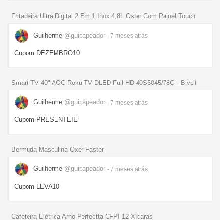
Fritadeira Ultra Digital 2 Em 1 Inox 4,8L Oster Com Painel Touch
Guilherme
@guipapeador
- 7 meses
atrás
Cupom DEZEMBRO10
Smart TV 40" AOC Roku TV DLED Full HD 40S5045/78G - Bivolt
Guilherme
@guipapeador
- 7 meses
atrás
Cupom PRESENTEIE
Bermuda Masculina Oxer Faster
Guilherme
@guipapeador
- 7 meses
atrás
Cupom LEVA10
Cafeteira Elétrica Arno Perfectta CFPI 12 Xícaras