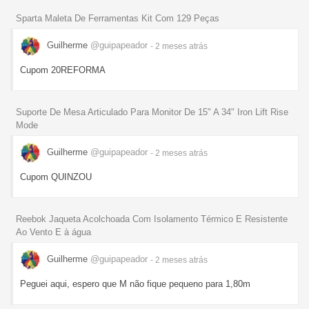
Sparta Maleta De Ferramentas Kit Com 129 Peças
Guilherme
@guipapeador
- 2 meses
atrás
Cupom 20REFORMA
Suporte De Mesa Articulado Para Monitor De 15" A 34" Iron Lift Rise
Mode
Guilherme
@guipapeador
- 2 meses
atrás
Cupom QUINZOU
Reebok Jaqueta Acolchoada Com Isolamento Térmico E Resistente
Ao Vento E à água
Guilherme
@guipapeador
- 2 meses
atrás
Peguei aqui, espero que M não fique pequeno para 1,80m