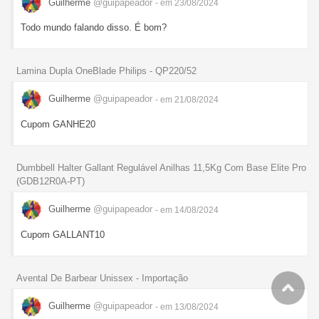
Guilherme
@guipapeador
- em 23/08/2024
Todo mundo falando disso. É bom?
Lamina Dupla OneBlade Philips - QP220/52
Guilherme
@guipapeador
- em 21/08/2024
Cupom GANHE20
Dumbbell Halter Gallant Regulável Anilhas 11,5Kg Com Base Elite Pro
(GDB12R0A-PT)
Guilherme
@guipapeador
- em 14/08/2024
Cupom GALLANT10
Avental De Barbear Unissex - Importação
Guilherme
@guipapeador
- em 13/08/2024