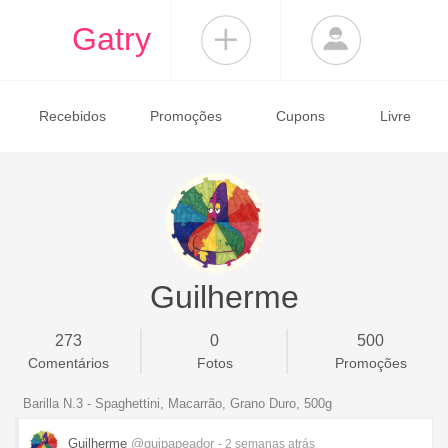
Gatry
Recebidos
Promoções
Cupons
Livre
Guilherme
273
0
500
Comentários
Fotos
Promoções
Barilla N.3 - Spaghettini, Macarrão, Grano Duro, 500g
Guilherme
@guipapeador
- 2 semanas
atrás