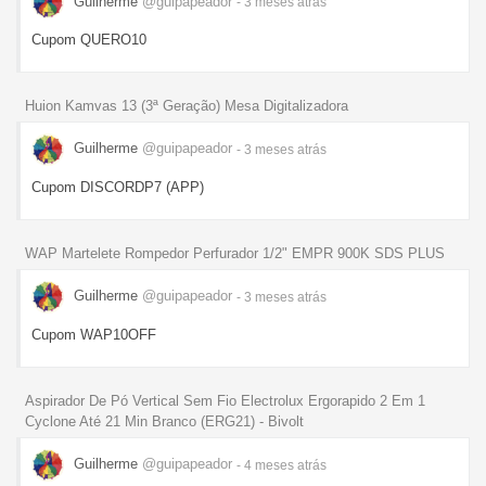
Guilherme
@guipapeador
- 3 meses
atrás
Cupom QUERO10
Huion Kamvas 13 (3ª Geração) Mesa Digitalizadora
Guilherme
@guipapeador
- 3 meses
atrás
Cupom DISCORDP7 (APP)
WAP Martelete Rompedor Perfurador 1/2" EMPR 900K SDS PLUS
Guilherme
@guipapeador
- 3 meses
atrás
Cupom WAP10OFF
Aspirador De Pó Vertical Sem Fio Electrolux Ergorapido 2 Em 1
Cyclone Até 21 Min Branco (ERG21) - Bivolt
Guilherme
@guipapeador
- 4 meses
atrás