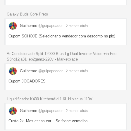
Galaxy Buds Core Preto
Guilherme
@guipapeador
- 2 meses
atrás
Cupom SOHOJE (Selecionar o vendedor com desconto no pix)
Ar Condicionado Split 12000 Btus Lg Dual Inverter Voice +ia Frio
S3nq12ja31l.eb2gam1-220v - Marketplace
Guilherme
@guipapeador
- 2 meses
atrás
Cupom JOGADORES
Liquidificador K400 KitchenAid 1.6L Hibiscus 110V
Guilherme
@guipapeador
- 2 meses
atrás
Custa 2k. Mas essas cor... Se fosse vermelho