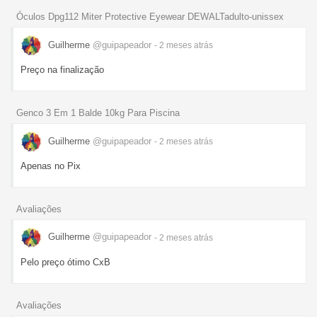
Óculos Dpg112 Miter Protective Eyewear DEWALTadulto-unissex
Guilherme
@guipapeador
- 2 meses
atrás
Preço na finalização
Genco 3 Em 1 Balde 10kg Para Piscina
Guilherme
@guipapeador
- 2 meses
atrás
Apenas no Pix
Avaliações
Guilherme
@guipapeador
- 2 meses
atrás
Pelo preço ótimo CxB
Avaliações