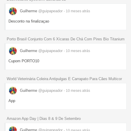
Guilherme
@guipapeador
- 10 meses
atrás
Desconto na finalizaçao
Porto Brasil Conjunto Com 6 Xícaras De Chá Com Pires Bio Titanium
Guilherme
@guipapeador
- 10 meses
atrás
Cupom PORTO10
World Veterinária Coleira Antipulgas E Carrapato Para Cães Multicor
Guilherme
@guipapeador
- 10 meses
atrás
App
Amazon App Day | Dias 8 & 9 De Setembro
Guilherme
@guipapeador
- 10 meses
atrás