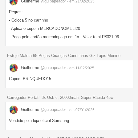
Guilherme
@guipapeador
- em 21/02/2025
Regras:
- Coloca 5 no carrinho
- Aplica o cupom MERCADONOMELI20
- Paga pelo cartão mercadopago em 1x - Valor total R$321,96
Estojo Maleta 68 Peças Crianças Canetinhas Giz Lápis Menino
Guilherme
@guipapeador
- em 11/02/2025
Cupom BRINQUEDO15
Carregador Portátil 3x Usb-c, 20000mah, Super Rápida 45w
Guilherme
@guipapeador
- em 07/01/2025
Vendido pela loja oficial Samsung