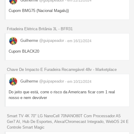
Guilherme
@guipapeador
- em 22/11/2024
Cupom BMG75 (Nacional Magalu))
Fritadeira Elétrica Britânia 3L - BFR31
Guilherme
@guipapeador
- em 16/11/2024
Cupom BLACK20
Chave De Impacto E Furadeira Recarregável 48v - Marketplace
Guilherme
@guipapeador
- em 10/11/2024
Do jeito que está, corre o risco da Americans ficar com 1 real
nosso e nem devolver
Smart TV 4K 70" LG NanoCell 70NANO80T Com Processador A5
Ger7 AI, Hub De Esportes, Alexa/Chromecast Integrado, WebOS 24 E
Controle Smart Magic