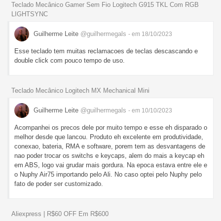
Teclado Mecânico Gamer Sem Fio Logitech G915 TKL Com RGB
LIGHTSYNC
Guilherme Leite
@guilhermegals
- em 18/10/2023
Esse teclado tem muitas reclamacoes de teclas descascando e
double click com pouco tempo de uso.
Teclado Mecânico Logitech MX Mechanical Mini
Guilherme Leite
@guilhermegals
- em 10/10/2023
Acompanhei os precos dele por muito tempo e esse eh disparado o
melhor desde que lancou. Produto eh excelente em produtividade,
conexao, bateria, RMA e software, porem tem as desvantagens de
nao poder trocar os switchs e keycaps, alem do mais a keycap eh
em ABS, logo vai grudar mais gordura. Na epoca estava entre ele e
o Nuphy Air75 importando pelo Ali. No caso optei pelo Nuphy pelo
fato de poder ser customizado.
Aliexpress | R$60 OFF Em R$600