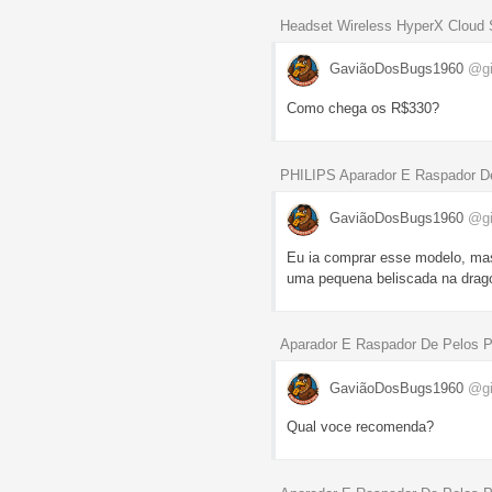
Headset Wireless HyperX Cloud 
GaviãoDosBugs1960
@gi
Como chega os R$330?
PHILIPS Aparador E Raspador De
GaviãoDosBugs1960
@gi
Eu ia comprar esse modelo, mas
uma pequena beliscada na dragon
Aparador E Raspador De Pelos P
GaviãoDosBugs1960
@gi
Qual voce recomenda?