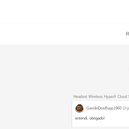
R
Headset Wireless HyperX Cloud 
GaviãoDosBugs1960
@gi
entendi, obrigado!