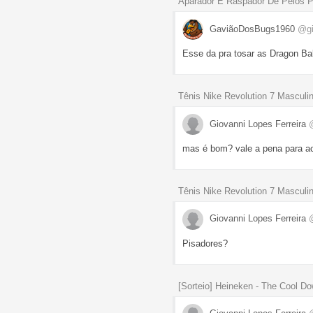
Aparador E Raspador De Pelos P
GaviãoDosBugs1960
@gi
Esse da pra tosar as Dragon B
Tênis Nike Revolution 7 Masculin
Giovanni Lopes Ferreira
mas é bom? vale a pena para ac
Tênis Nike Revolution 7 Masculin
Giovanni Lopes Ferreira
Pisadores?
[Sorteio] Heineken - The Cool Do