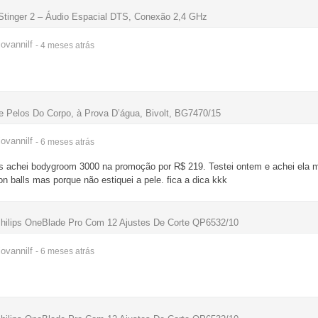
Stinger 2 – Áudio Espacial DTS, Conexão 2,4 GHz
ovannilf
- 4 meses
atrás
 Pelos Do Corpo, à Prova D’água, Bivolt, BG7470/15
ovannilf
- 6 meses
atrás
 achei bodygroom 3000 na promoção por R$ 219. Testei ontem e achei ela mui
 balls mas porque não estiquei a pele. fica a dica kkk
hilips OneBlade Pro Com 12 Ajustes De Corte QP6532/10
ovannilf
- 6 meses
atrás