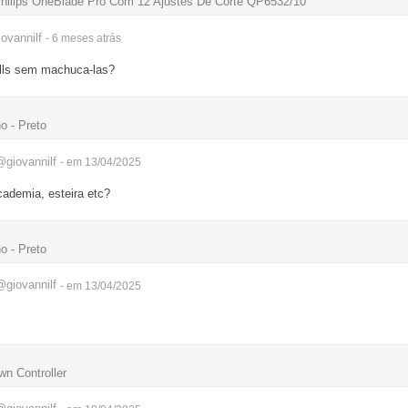
hilips OneBlade Pro Com 12 Ajustes De Corte QP6532/10
ovannilf
- 6 meses
atrás
alls sem machuca-las?
o - Preto
@giovannilf
- em 13/04/2025
ademia, esteira etc?
o - Preto
@giovannilf
- em 13/04/2025
wn Controller