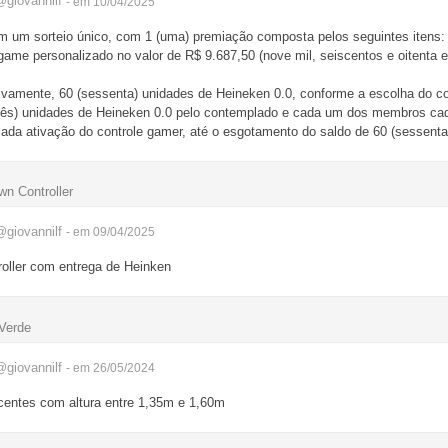
@giovannilf
- em 10/04/2025
m um sorteio único, com 1 (uma) premiação composta pelos seguintes itens:
game personalizado no valor de R$ 9.687,50 (nove mil, seiscentos e oitenta e
tivamente, 60 (sessenta) unidades de Heineken 0.0, conforme a escolha do c
três) unidades de Heineken 0.0 pelo contemplado e cada um dos membros ca
cada ativação do controle gamer, até o esgotamento do saldo de 60 (sessenta
wn Controller
@giovannilf
- em 09/04/2025
oller com entrega de Heinken
 Verde
@giovannilf
- em 26/05/2024
scentes com altura entre 1,35m e 1,60m