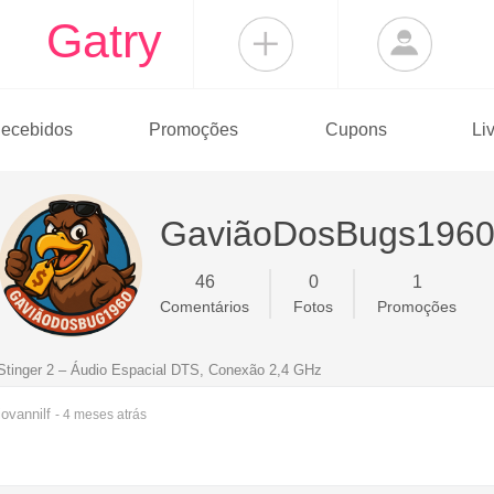
Gatry
ecebidos
Promoções
Cupons
Li
GaviãoDosBugs196
46
0
1
Comentários
Fotos
Promoções
Stinger 2 – Áudio Espacial DTS, Conexão 2,4 GHz
ovannilf
- 4 meses
atrás