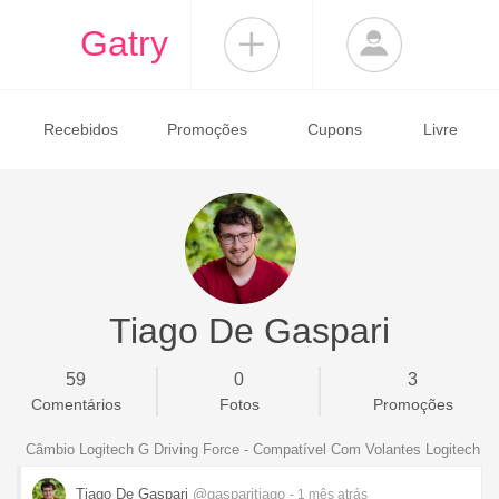
Gatry
Recebidos
Promoções
Cupons
Livre
Tiago De Gaspari
59
0
3
Comentários
Fotos
Promoções
Câmbio Logitech G Driving Force - Compatível Com Volantes Logitech
Tiago De Gaspari
@gasparitiago
- 1 mês
atrás