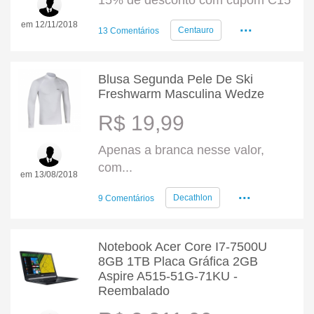
15% de desconto com cupom C15
...
em 12/11/2018
Centauro
13 Comentários
Blusa Segunda Pele De Ski
Freshwarm Masculina Wedze
R$ 19,99
Apenas a branca nesse valor,
com...
em 13/08/2018
...
Decathlon
9 Comentários
Notebook Acer Core I7-7500U
8GB 1TB Placa Gráfica 2GB
Aspire A515-51G-71KU -
Reembalado