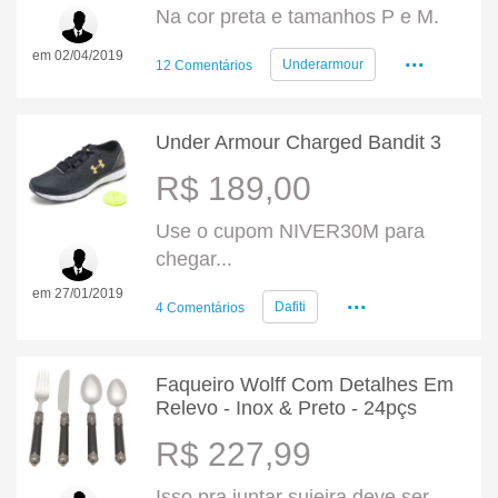
Na cor preta e tamanhos P e M.
...
em 02/04/2019
Underarmour
12 Comentários
Under Armour Charged Bandit 3
R$ 189,00
Use o cupom NIVER30M para
chegar...
em 27/01/2019
...
Dafiti
4 Comentários
Faqueiro Wolff Com Detalhes Em
Relevo - Inox & Preto - 24pçs
R$ 227,99
Isso pra juntar sujeira deve ser...