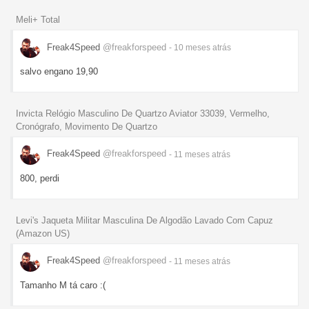
Meli+ Total
Freak4Speed
@freakforspeed
- 10 meses
atrás
salvo engano 19,90
Invicta Relógio Masculino De Quartzo Aviator 33039, Vermelho,
Cronógrafo, Movimento De Quartzo
Freak4Speed
@freakforspeed
- 11 meses
atrás
800, perdi
Levi's Jaqueta Militar Masculina De Algodão Lavado Com Capuz
(Amazon US)
Freak4Speed
@freakforspeed
- 11 meses
atrás
Tamanho M tá caro :(