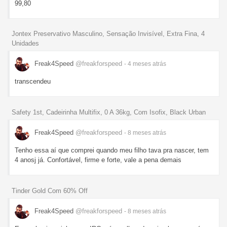
99,80
Jontex Preservativo Masculino, Sensação Invisível, Extra Fina, 4
Unidades
Freak4Speed
@freakforspeed
- 4 meses
atrás
transcendeu
Safety 1st, Cadeirinha Multifix, 0 A 36kg, Com Isofix, Black Urban
Freak4Speed
@freakforspeed
- 8 meses
atrás
Tenho essa aí que comprei quando meu filho tava pra nascer, tem
4 anosj já. Confortável, firme e forte, vale a pena demais
Tinder Gold Com 60% Off
Freak4Speed
@freakforspeed
- 8 meses
atrás