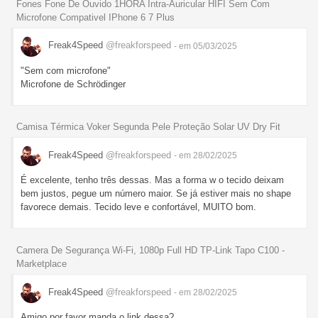
Fones Fone De Ouvido 1HORA Intra-Auricular HIFI Sem Com
Microfone Compativel IPhone 6 7 Plus
Freak4Speed
@freakforspeed
- em 05/03/2025
"Sem com microfone"
Microfone de Schrödinger
Camisa Térmica Voker Segunda Pele Proteção Solar UV Dry Fit
Freak4Speed
@freakforspeed
- em 28/02/2025
É excelente, tenho três dessas. Mas a forma w o tecido deixam
bem justos, pegue um número maior. Se já estiver mais no shape
favorece demais. Tecido leve e confortável, MUITO bom.
Camera De Segurança Wi-Fi, 1080p Full HD TP-Link Tapo C100 -
Marketplace
Freak4Speed
@freakforspeed
- em 28/02/2025
Amigo por favor manda o link dessa?