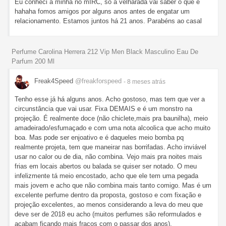
Eu conheci a minha no mIRC, só a velharada vai saber o que é
hahaha fomos amigos por alguns anos antes de engatar um
relacionamento. Estamos juntos há 21 anos. Parabéns ao casal
Perfume Carolina Herrera 212 Vip Men Black Masculino Eau De
Parfum 200 Ml
Freak4Speed
@freakforspeed
- 8 meses
atrás
Tenho esse já há alguns anos. Acho gostoso, mas tem que ver a
circunstância que vai usar. Fixa DEMAIS e é um monstro na
projeção. É realmente doce (não chiclete,mais pra baunilha), meio
amadeirado/esfumaçado e com uma nota alcoolica que acho muito
boa. Mas pode ser enjoativo e é daqueles meio bomba pq
realmente projeta, tem que maneirar nas borrifadas. Acho inviável
usar no calor ou de dia, não combina. Vejo mais pra noites mais
frias em locais abertos ou balada se quiser ser notado. O meu
infelizmente tá meio encostado, acho que ele tem uma pegada
mais jovem e acho que não combina mais tanto comigo. Mas é um
excelente perfume dentro da proposta, gostoso e com fixação e
projeção excelentes, ao menos considerando a leva do meu que
deve ser de 2018 eu acho (muitos perfumes são reformulados e
acabam ficando mais fracos com o passar dos anos).