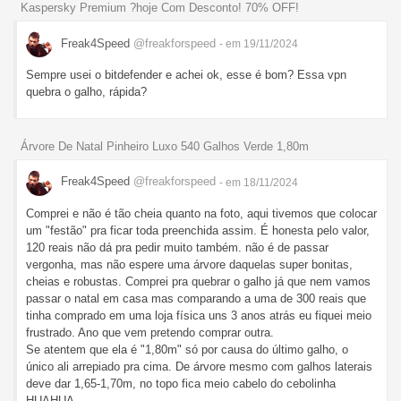
Kaspersky Premium ?hoje Com Desconto! 70% OFF!
Freak4Speed
@freakforspeed
- em 19/11/2024
Sempre usei o bitdefender e achei ok, esse é bom? Essa vpn
quebra o galho, rápida?
Árvore De Natal Pinheiro Luxo 540 Galhos Verde 1,80m
Freak4Speed
@freakforspeed
- em 18/11/2024
Comprei e não é tão cheia quanto na foto, aqui tivemos que colocar
um "festão" pra ficar toda preenchida assim. É honesta pelo valor,
120 reais não dá pra pedir muito também. não é de passar
vergonha, mas não espere uma árvore daquelas super bonitas,
cheias e robustas. Comprei pra quebrar o galho já que nem vamos
passar o natal em casa mas comparando a uma de 300 reais que
tinha comprado em uma loja física uns 3 anos atrás eu fiquei meio
frustrado. Ano que vem pretendo comprar outra.
Se atentem que ela é "1,80m" só por causa do último galho, o
único ali arrepiado pra cima. De árvore mesmo com galhos laterais
deve dar 1,65-1,70m, no topo fica meio cabelo do cebolinha
HUAHUA