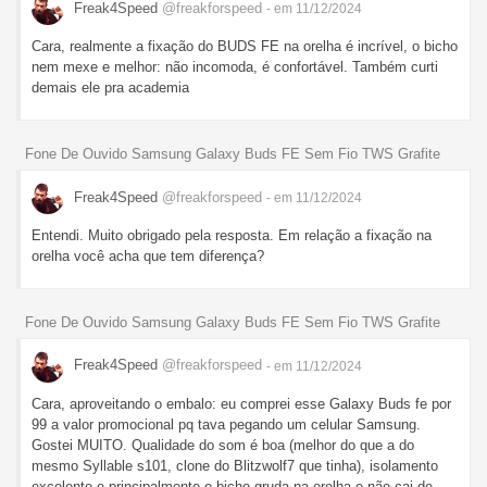
Freak4Speed
@freakforspeed
- em 11/12/2024
Cara, realmente a fixação do BUDS FE na orelha é incrível, o bicho
nem mexe e melhor: não incomoda, é confortável. Também curti
demais ele pra academia
Fone De Ouvido Samsung Galaxy Buds FE Sem Fio TWS Grafite
Freak4Speed
@freakforspeed
- em 11/12/2024
Entendi. Muito obrigado pela resposta. Em relação a fixação na
orelha você acha que tem diferença?
Fone De Ouvido Samsung Galaxy Buds FE Sem Fio TWS Grafite
Freak4Speed
@freakforspeed
- em 11/12/2024
Cara, aproveitando o embalo: eu comprei esse Galaxy Buds fe por
99 a valor promocional pq tava pegando um celular Samsung.
Gostei MUITO. Qualidade do som é boa (melhor do que a do
mesmo Syllable s101, clone do Blitzwolf7 que tinha), isolamento
excelente e principalmente o bicho gruda na orelha e não cai de