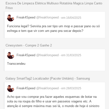
Escova De Limpeza Elétrica Multiuso Rotatória Magica Limpa Canto
Friso
Freak4Speed
@freakforspeed
- em 16/04/2025
Funciona legal? Serviria pra ser tipo um mop e passar pano ou só
esfrega e tem que vir com um pano pra secar depois?
Cinesystem - Compre 2 Ganhe 2
Freak4Speed
@freakforspeed
- em 31/03/2025
Transcendeu
Galaxy SmartTag2 Localizador (Pacote Unitário) - Samsung
Freak4Speed
@freakforspeed
- em 28/03/2025
Acho que vou comprar pra fazer aqueles esquemas de botar na
sola ou na roupa do filho e usar em passeios viagens etc. A
atenção é sempre máxima mas sei lá, o mundo de hoje é sinistro