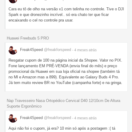
Cara eu tô de olho na versão x1 com telinha no controle. Tive o DJI
Spark e que dronezinho incrível.. só era chato ter que ficar
encaixando o cel no controle pra usar.
Huawei Freebuds 5 PRO
Freak4Speed
@freakforspeed
- 4 meses
atrás
Resgatar cupom de 100 na página inicial da Shopee. Valor no PIX.
Fone lançamento EM PRÉ-VENDA (envia final do mês) e preço
promocional da Huawei em sua loja oficial na shopee (também tá
no Ml e Amazon mas a 899). Equivalente ao Galaxy Buds 4 Pro.
Já tem muito review BR no YouTube (campanha forte) e na gringa.
Nap Travesseiro Nasa Ortopédico Cervical D40 12/10cm De Altura
Suporte Ergonômico
Freak4Speed
@freakforspeed
- 4 meses
atrás
Aqui não foi o cupom, já era? 10 min só após a postagem :( tá