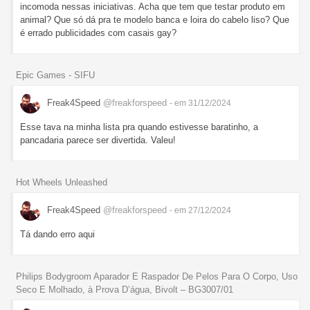
incomoda nessas iniciativas. Acha que tem que testar produto em
animal? Que só dá pra te modelo banca e loira do cabelo liso? Que
é errado publicidades com casais gay?
Epic Games - SIFU
Freak4Speed
@freakforspeed
- em 31/12/2024
Esse tava na minha lista pra quando estivesse baratinho, a
pancadaria parece ser divertida. Valeu!
Hot Wheels Unleashed
Freak4Speed
@freakforspeed
- em 27/12/2024
Tá dando erro aqui
Philips Bodygroom Aparador E Raspador De Pelos Para O Corpo, Uso
Seco E Molhado, à Prova D’água, Bivolt – BG3007/01