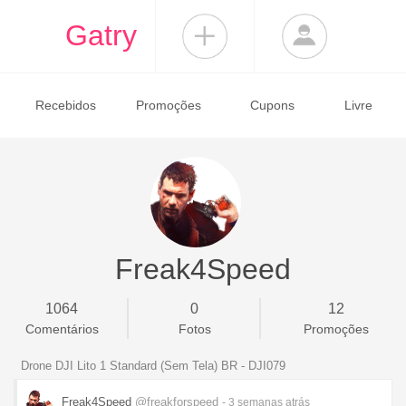
Gatry
Recebidos
Promoções
Cupons
Livre
Freak4Speed
1064
0
12
Comentários
Fotos
Promoções
Drone DJI Lito 1 Standard (Sem Tela) BR - DJI079
Freak4Speed
@freakforspeed
- 3 semanas
atrás