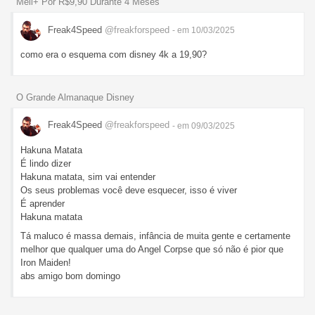
Meli+ Por R$9,90 Durante 4 Meses
Freak4Speed
@freakforspeed
- em 10/03/2025
como era o esquema com disney 4k a 19,90?
O Grande Almanaque Disney
Freak4Speed
@freakforspeed
- em 09/03/2025
Hakuna Matata
É lindo dizer
Hakuna matata, sim vai entender
Os seus problemas você deve esquecer, isso é viver
É aprender
Hakuna matata
Tá maluco é massa demais, infância de muita gente e certamente
melhor que qualquer uma do Angel Corpse que só não é pior que
Iron Maiden!
abs amigo bom domingo