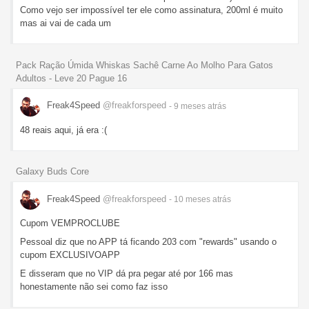
Como vejo ser impossível ter ele como assinatura, 200ml é muito
mas ai vai de cada um
Pack Ração Úmida Whiskas Sachê Carne Ao Molho Para Gatos
Adultos - Leve 20 Pague 16
Freak4Speed
@freakforspeed
- 9 meses
atrás
48 reais aqui, já era :(
Galaxy Buds Core
Freak4Speed
@freakforspeed
- 10 meses
atrás
Cupom VEMPROCLUBE
Pessoal diz que no APP tá ficando 203 com "rewards" usando o
cupom EXCLUSIVOAPP
E disseram que no VIP dá pra pegar até por 166 mas
honestamente não sei como faz isso