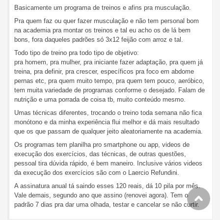
Basicamente um programa de treinos e afins pra musculação.
Pra quem faz ou quer fazer musculação e não tem personal bom
na academia pra montar os treinos e tal eu acho os de lá bem
bons, fora daqueles padrões só 3x12 feijão com arroz e tal.
Todo tipo de treino pra todo tipo de objetivo:
pra homem, pra mulher, pra iniciante fazer adaptação, pra quem já
treina, pra definir, pra crescer, específicos pra foco em abdome
pernas etc, pra quem muito tempo, pra quem tem pouco, aeróbico,
tem muita variedade de programas conforme o desejado. Falam de
nutrição e uma porrada de coisa tb, muito conteúdo mesmo.
Umas técnicas diferentes, trocando o treino toda semana não fica
monótono e da minha experiência flui melhor e dá mais resultado
que os que passam de qualquer jeito aleatoriamente na academia.
Os programas tem planilha pro smartphone ou app, videos de
execução dos exercícios, das técnicas, de outras questões,
pessoal tira dúvida rápido, é bem maneiro. Inclusive vários videos
da execução dos exercícios são com o Laercio Refundini.
A assinatura anual tá saindo esses 120 reais, dá 10 pila por mês.
Vale demais, segundo ano que assino (renovei agora). Tem o
padrão 7 dias pra dar uma olhada, testar e cancelar se não curtir.