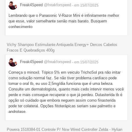
Freak4Speed
@freakforspeed
- em 15/07/2025
Lembrando que o Panasonic V-Razor Mini é infinitamente melhor
que esse, valor semelhante senão mais barato. Busquem
conhecimento
Vichy Shampoo Estimulante Antiqueda Energy+ Dercos Cabelos
Fracos E Quebradiços 400g
Freak4Speed
@freakforspeed
- em 15/07/2025
Começa o minoxil. Tópico 5% em veiculo TrichoSol pra não irritar
como solução normal faz. Se não tiver problema cardíaco pode
tomar o oral tb, eu uso 2,5mg/dia funciona que é uma beleza.
Consulte um dermatologista, quanto mais cedo intervir menos você
perde e mais consegue recuperar o que já perdeu. Dutasterida tb é
opção só cuidado que embora neguem assim como finasterida
pode ter colateral. Opções fitoterápicas seriam saw palmetto e
androtase.
Powera 1518384-01 Controle P/ Nsw Wired Controller Zelda - Hylian