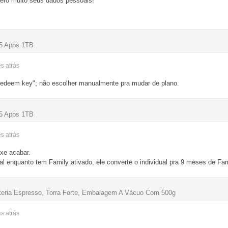
ero muito seus dados pessoais!
65 Apps 1TB
es
atrás
 "redeem key"; não escolher manualmente pra mudar de plano.
65 Apps 1TB
es
atrás
ixe acabar.
ual enquanto tem Family ativado, ele converte o individual pra 9 meses de Fam
eteria Espresso, Torra Forte, Embalagem A Vácuo Com 500g
es
atrás