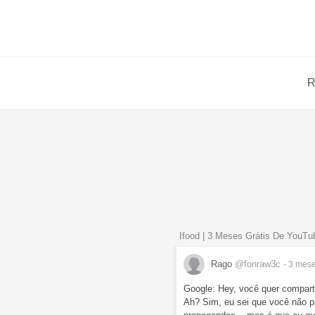
R
Ifood | 3 Meses Grátis De YouT
Rago
@fonraw3c
- 3 mes
Google: Hey, você quer compar
Ah? Sim, eu sei que você não p