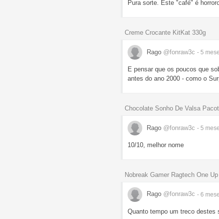
Pura sorte. Este "café" é horror
Creme Crocante KitKat 330g
Rago
@fonraw3c
- 5 mes
E pensar que os poucos que so
antes do ano 2000 - como o Sur
Chocolate Sonho De Valsa Paco
Rago
@fonraw3c
- 5 mes
10/10, melhor nome
Nobreak Gamer Ragtech One Up N
Rago
@fonraw3c
- 6 mes
Quanto tempo um treco destes s