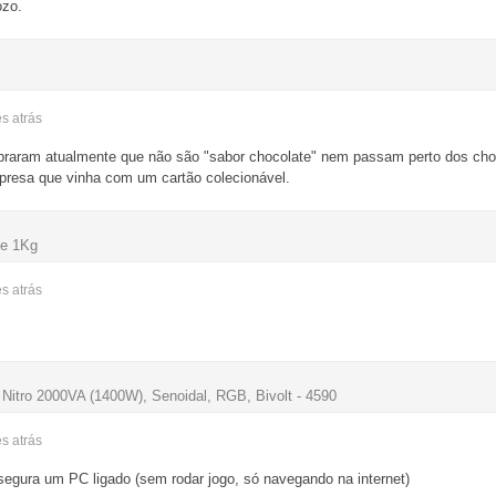
ozo.
es
atrás
braram atualmente que não são "sabor chocolate" nem passam perto dos cho
presa que vinha com um cartão colecionável.
te 1Kg
es
atrás
itro 2000VA (1400W), Senoidal, RGB, Bivolt - 4590
es
atrás
egura um PC ligado (sem rodar jogo, só navegando na internet)