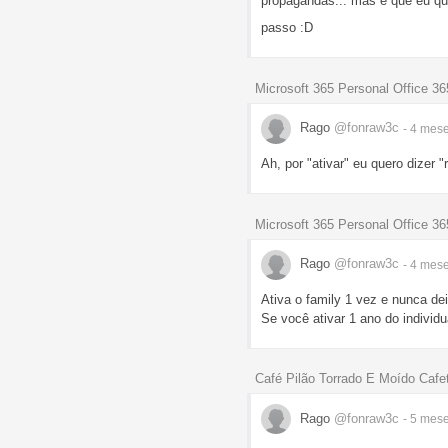
propagandas... mas é que eu qu
passo :D
Microsoft 365 Personal Office 3
Rago
@fonraw3c
- 4 mes
Ah, por "ativar" eu quero dizer
Microsoft 365 Personal Office 3
Rago
@fonraw3c
- 4 mes
Ativa o family 1 vez e nunca de
Se você ativar 1 ano do individ
Café Pilão Torrado E Moído Caf
Rago
@fonraw3c
- 5 mes