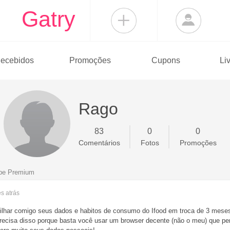
Gatry
ecebidos
Promoções
Cupons
Li
Rago
83
0
0
Comentários
Fotos
Promoções
ube Premium
es
atrás
tilhar comigo seus dados e habitos de consumo do Ifood em troca de 3 mes
recisa disso porque basta você usar um browser decente (não o meu) que pe