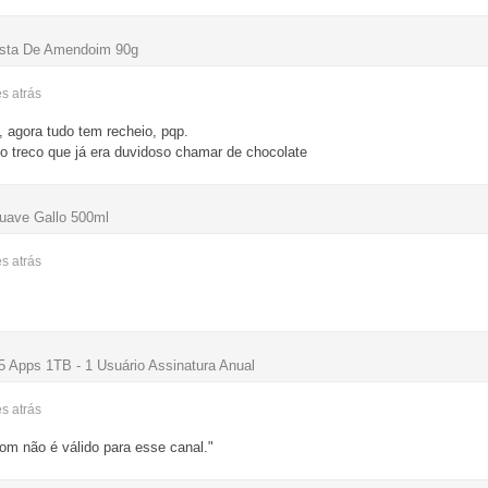
asta De Amendoim 90g
es
atrás
, agora tudo tem recheio, pqp.
o treco que já era duvidoso chamar de chocolate
uave Gallo 500ml
es
atrás
5 Apps 1TB - 1 Usuário Assinatura Anual
es
atrás
m não é válido para esse canal."