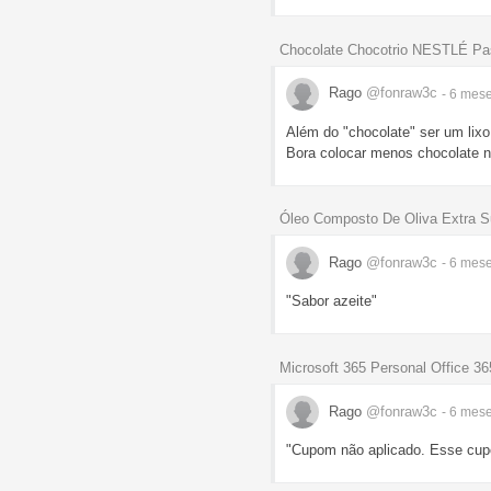
Chocolate Chocotrio NESTLÉ P
Rago
@fonraw3c
- 6 mes
Além do "chocolate" ser um lixo
Bora colocar menos chocolate n
Óleo Composto De Oliva Extra S
Rago
@fonraw3c
- 6 mes
"Sabor azeite"
Microsoft 365 Personal Office 36
Rago
@fonraw3c
- 6 mes
"Cupom não aplicado. Esse cupo