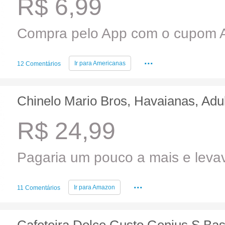
R$ 6,99
Compra pelo App com o cupom
...
Ir para
Americanas
12 Comentários
Chinelo Mario Bros, Havaianas, Adu
R$ 24,99
Pagaria um pouco a mais e levav
...
Ir para
Amazon
11 Comentários