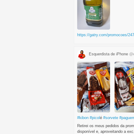
https://gatry.com/promocoes/2473
Esquerdista de iPhone
@e
#kibon
#picol
é
#sorvete
#pague
Retirei os meus pedidos da pro
disponível e, aproveitando a exc.