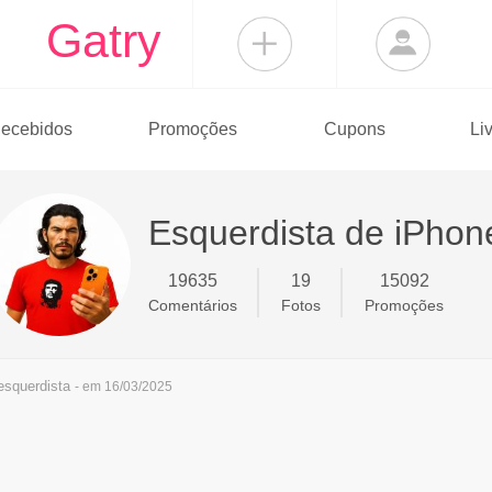
Gatry
ecebidos
Promoções
Cupons
Li
Esquerdista de iPhon
19635
19
15092
Comentários
Fotos
Promoções
squerdista
- em 16/03/2025