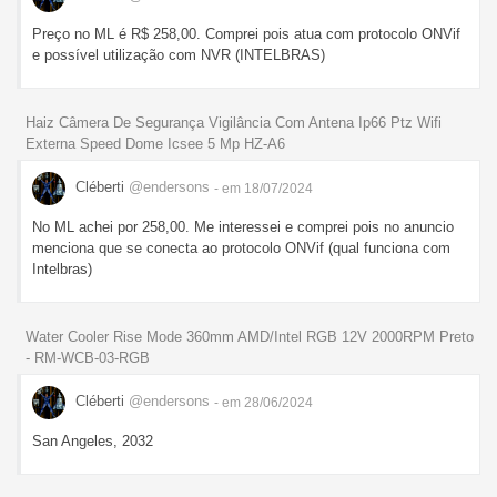
Preço no ML é R$ 258,00. Comprei pois atua com protocolo ONVif
e possível utilização com NVR (INTELBRAS)
Haiz Câmera De Segurança Vigilância Com Antena Ip66 Ptz Wifi
Externa Speed Dome Icsee 5 Mp HZ-A6
Cléberti
@endersons
- em 18/07/2024
No ML achei por 258,00. Me interessei e comprei pois no anuncio
menciona que se conecta ao protocolo ONVif (qual funciona com
Intelbras)
Water Cooler Rise Mode 360mm AMD/Intel RGB 12V 2000RPM Preto
- RM-WCB-03-RGB
Cléberti
@endersons
- em 28/06/2024
San Angeles, 2032