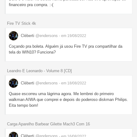
financeiro pra compra. :-(
Fire TV Stick 4k
Cléberti
@endersons
- em 19/08/2022
Coçando pra boleta. Alguém já usou Fire TV pra compartilhar da
tela do WIN10? Funciona?
Leandro E Leonardo - Volume 8 [CD]
Cléberti
@endersons
- em 18/08/2022
Quase escorreu uma lágrima agora. Me lembrei do primeiro
walkman AIWA que comprei e depois do poderoso diskman Philips.
Eita tempo bom!
Carga Aparelho Barbear Gilette Mach3 Com 16
Cléberti
@endersons
- em 16/08/2022