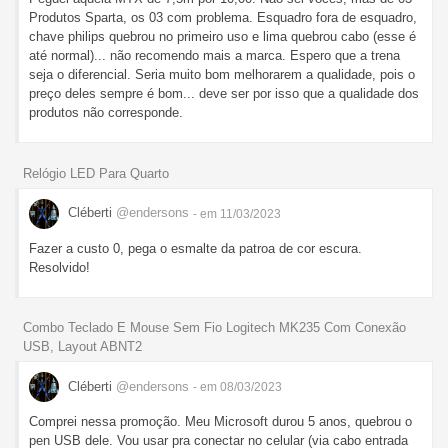
Produtos Sparta, os 03 com problema. Esquadro fora de esquadro,
chave philips quebrou no primeiro uso e lima quebrou cabo (esse é
até normal)... não recomendo mais a marca. Espero que a trena
seja o diferencial. Seria muito bom melhorarem a qualidade, pois o
preço deles sempre é bom... deve ser por isso que a qualidade dos
produtos não corresponde.
Relógio LED Para Quarto
Cléberti
@endersons
- em 11/03/2023
Fazer a custo 0, pega o esmalte da patroa de cor escura.
Resolvido!
Combo Teclado E Mouse Sem Fio Logitech MK235 Com Conexão
USB, Layout ABNT2
Cléberti
@endersons
- em 08/03/2023
Comprei nessa promoção. Meu Microsoft durou 5 anos, quebrou o
pen USB dele. Vou usar pra conectar no celular (via cabo entrada