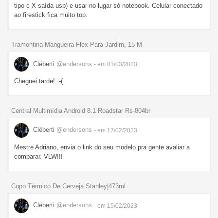
tipo c X saída usb) e usar no lugar só notebook. Celular conectado
ao firestick fica muito top.
Tramontina Mangueira Flex Para Jardim, 15 M
Cléberti
@endersons
- em 01/03/2023
Cheguei tarde! :-(
Central Multimídia Android 8.1 Roadstar Rs-804br
Cléberti
@endersons
- em 17/02/2023
Mestre Adriano, envia o link do seu modelo pra gente avaliar a
comparar. VLW!!!
Copo Térmico De Cerveja Stanley|473ml
Cléberti
@endersons
- em 15/02/2023