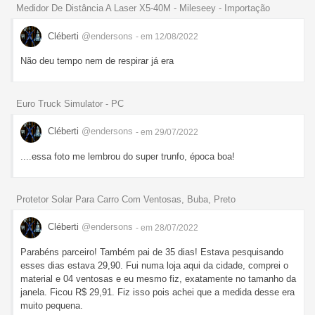
Medidor De Distância A Laser X5-40M - Mileseey - Importação
Cléberti
@endersons
- em 12/08/2022
Não deu tempo nem de respirar já era
Euro Truck Simulator - PC
Cléberti
@endersons
- em 29/07/2022
....essa foto me lembrou do super trunfo, época boa!
Protetor Solar Para Carro Com Ventosas, Buba, Preto
Cléberti
@endersons
- em 28/07/2022
Parabéns parceiro! Também pai de 35 dias! Estava pesquisando
esses dias estava 29,90. Fui numa loja aqui da cidade, comprei o
material e 04 ventosas e eu mesmo fiz, exatamente no tamanho da
janela. Ficou R$ 29,91. Fiz isso pois achei que a medida desse era
muito pequena.