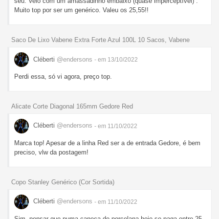
seu. Veio com um amassadinho embaixo (quase imperceptível) .
Muito top por ser um genérico. Valeu os 25,55!!
Saco De Lixo Vabene Extra Forte Azul 100L 10 Sacos, Vabene
Cléberti
@endersons
- em 13/10/2022
Perdi essa, só vi agora, preço top.
Alicate Corte Diagonal 165mm Gedore Red
Cléberti
@endersons
- em 11/10/2022
Marca top! Apesar de a linha Red ser a de entrada Gedore, é bem
preciso, vlw da postagem!
Copo Stanley Genérico (Cor Sortida)
Cléberti
@endersons
- em 11/10/2022
Sim, pensar que numa caneca de porcelana hoje se paga entre 25