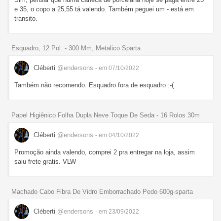
e 35, o copo a 25,55 tá valendo. Também peguei um - está em
transito.
Esquadro, 12 Pol. - 300 Mm, Metalico Sparta
Cléberti
@endersons
- em 07/10/2022
Também não recomendo. Esquadro fora de esquadro :-(
Papel Higiênico Folha Dupla Neve Toque De Seda - 16 Rolos 30m
Cléberti
@endersons
- em 04/10/2022
Promoção ainda valendo, comprei 2 pra entregar na loja, assim
saiu frete gratis. VLW
Machado Cabo Fibra De Vidro Emborrachado Pedo 600g-sparta
Cléberti
@endersons
- em 23/09/2022