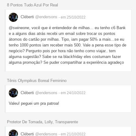
8 Pontos Tudo Azul Por Real
Cléberti
@endersons
- em 25/10/2022
@swineone, você que é entendedor de milhas... eu tenho c6 Bank
e a alguns dias atrás recebi um email sobre trocar os pontos
átomos do cartão por milhas. Tipo, iam pagar 50% a mais...se eu
tenho 1000 pontos iam receber mais 500. Vale a pena esse tipo de
negócio? Pergunto pois por hora não tenho como viajar.. tem
alguma sugestão? Sabe se na blackfriday eles costumam fazer
alguma promoção? Se puder compartilhar a experiência agradeço
Tênis Olympikus Boreal Feminino
Cléberti
@endersons
- em 24/10/2022
Valeu! peguei um pra patroa!
Protetor De Tomada, Lolly, Transparente
Cléberti
@endersons
- em 21/10/2022