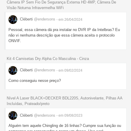
Câmera IP Sem Fio De Segurança Externa HD 4MP, Câmera De
Visão Noturna Infravermelha WiFi
Cléberti
@endersons
- em 26/04/2024
Pessoal, essa câmera dá pra instalar no DVR IP da Intelbras? Eu
não vi nenhuma descrição que essa câmera aceita o protocolo
ONVIF.
Kit 4 Camisetas Dry Alpha Co Masculina - Cinza
Cléberti
@endersons
- em 09/02/2024
Como conseguiu nesse preço?
Nível A Laser BLACK+DECKER BDL220S, Autonivelante, Pilhas AA
Incluídas, Prateado/preto
Cléberti
@endersons
- em 09/08/2023
Alguém tem aquele Chingling de 16 linhas? Cumpre sua função ou