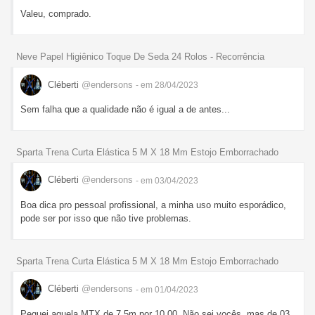
Valeu, comprado.
Neve Papel Higiênico Toque De Seda 24 Rolos - Recorrência
Cléberti
@endersons
- em 28/04/2023
Sem falha que a qualidade não é igual a de antes...
Sparta Trena Curta Elástica 5 M X 18 Mm Estojo Emborrachado
Cléberti
@endersons
- em 03/04/2023
Boa dica pro pessoal profissional, a minha uso muito esporádico,
pode ser por isso que não tive problemas.
Sparta Trena Curta Elástica 5 M X 18 Mm Estojo Emborrachado
Cléberti
@endersons
- em 01/04/2023
Peguei aquela MTX de 7,5m por 10,00. Não sei vocês, mas de 03