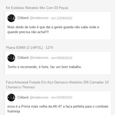
Kit Estiletes Retrateis Mtx Com 03 Peças
Cléberti
@endersons
- em 12/09/2022
Mais doido de tudo é que dai a gente guarda não sabe onde e
quando precisa não acha!!!!
Plaina 82MM (3 1/4POL) - 127V
Cléberti
@endersons
- em 09/09/2022
Tenho e recomendo, é forte, faz um bom trabalho.
Faca Artesanal Forjada Em Aço Damasco Aleatório 256 Camadas 10'
Churrasco Thomazi
Cléberti
@endersons
- em 02/09/2022
essa é a Prima mais velha da AK-47 a faca perfeita para o combate
fruitninja