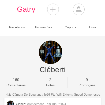
Gatry
Recebidos
Promoções
Cupons
Livre
Cléberti
160
2
9
Comentários
Fotos
Promoções
Haiz Câmera De Segurança Ip66 Ptz Wifi Externa Speed Dome Icsee
Cléberti
@endersons
- em 18/07/2024