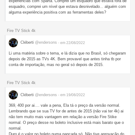
experiências com Sparta. Comprei um esquadro que estava fora de
esquadro, comprei um nível que estava desnivelado... alguém com
alguma experiência positiva com as ferramentas deles?
Fire TV Stick 4k
Cléberti
@endersons
- em 22/08/2022
Li uma matéria sobre o tema, e lá dizia que no Brasil, só chegaram
depois de 2015 as TVs 4K. Bem provavel que antes tinha tb por
conta de importação, mas no geral só depois de 2015.
Fire TV Stick 4k
Cléberti
@endersons
- em 19/08/2022
369, 400 por ai.... vale a pena, Ela tá o preço da versão normal.
Lembrando que se sua TV for de antes de 2015 (não vai ter 4k) ai
não tem muito mais vantagem em relação a versão Fire Stike
normal. O preço desse no boleto ínclusive está mais barato que o
normal.
Duro é o valor no boleto numa pancada só. Não tive aprovação do