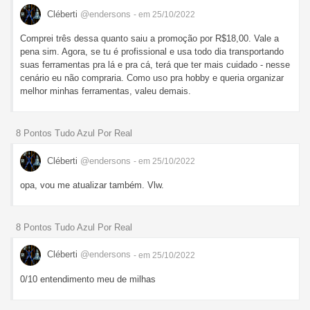
Cléberti
@endersons
- em 25/10/2022
Comprei três dessa quanto saiu a promoção por R$18,00. Vale a
pena sim. Agora, se tu é profissional e usa todo dia transportando
suas ferramentas pra lá e pra cá, terá que ter mais cuidado - nesse
cenário eu não compraria. Como uso pra hobby e queria organizar
melhor minhas ferramentas, valeu demais.
8 Pontos Tudo Azul Por Real
Cléberti
@endersons
- em 25/10/2022
opa, vou me atualizar também. Vlw.
8 Pontos Tudo Azul Por Real
Cléberti
@endersons
- em 25/10/2022
0/10 entendimento meu de milhas