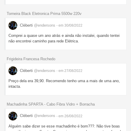
Torneira Black Eletronica Prima 5500w 220v
Cléberti
@endersons
- em 30/08/2022
Comprei a quase um ano atrás e ainda não instalei, quando tentei
não encontrei caminho para rede Elétrica.
Frigideira Francesa Rochedo
Cléberti
@endersons
- em 27/08/2022
Preço dela era 39,90. Recomendo tenho uma a mais de uma ano,
intacta.
Machadinha SPARTA - Cabo Fibra Vidro + Borracha
Cléberti
@endersons
- em 26/08/2022
Alguém sabe dizer se esse machadinho é bom???. Não tive boas