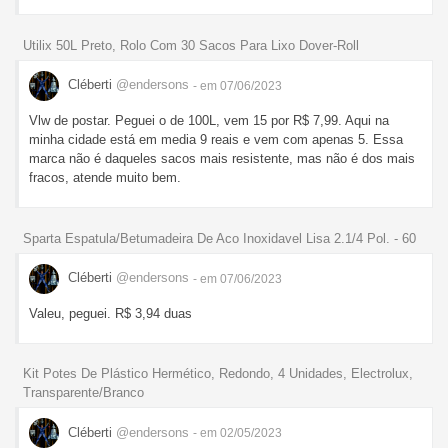
Utilix 50L Preto, Rolo Com 30 Sacos Para Lixo Dover-Roll
Cléberti
@endersons
- em 07/06/2023
Vlw de postar. Peguei o de 100L, vem 15 por R$ 7,99. Aqui na
minha cidade está em media 9 reais e vem com apenas 5. Essa
marca não é daqueles sacos mais resistente, mas não é dos mais
fracos, atende muito bem.
Sparta Espatula/Betumadeira De Aco Inoxidavel Lisa 2.1/4 Pol. - 60
Cléberti
@endersons
- em 07/06/2023
Valeu, peguei. R$ 3,94 duas
Kit Potes De Plástico Hermético, Redondo, 4 Unidades, Electrolux,
Transparente/Branco
Cléberti
@endersons
- em 02/05/2023