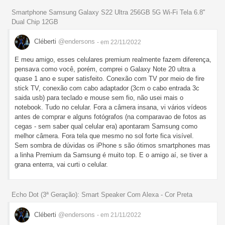
Smartphone Samsung Galaxy S22 Ultra 256GB 5G Wi-Fi Tela 6.8''
Dual Chip 12GB
Cléberti
@endersons
- em 22/11/2022
E meu amigo, esses celulares premium realmente fazem diferença,
pensava como você, porém, comprei o Galaxy Note 20 ultra a
quase 1 ano e super satisfeito. Conexão com TV por meio de fire
stick TV, conexão com cabo adaptador (3cm o cabo entrada 3c
saida usb) para teclado e mouse sem fio, não usei mais o
notebook. Tudo no celular. Fora a câmera insana, vi vários vídeos
antes de comprar e alguns fotógrafos (na comparavao de fotos as
cegas - sem saber qual celular era) apontaram Samsung como
melhor câmera. Fora tela que mesmo no sol forte fica visível.
Sem sombra de dúvidas os iPhone s são ótimos smartphones mas
a linha Premium da Samsung é muito top. E o amigo aí, se tiver a
grana enterra, vai curti o celular.
Echo Dot (3ª Geração): Smart Speaker Com Alexa - Cor Preta
Cléberti
@endersons
- em 21/11/2022