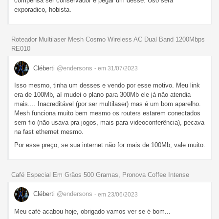
compensa ser conservador e pegar um desse. Uso será
exporadico, hobista.
Roteador Multilaser Mesh Cosmo Wireless AC Dual Band 1200Mbps
RE010
Cléberti
@endersons
- em 31/07/2023
Isso mesmo, tinha um desses e vendo por esse motivo. Meu link
era de 100Mb, aí mudei o plano para 300Mb ele já não atendia
mais.... Inacreditável (por ser multilaser) mas é um bom aparelho.
Mesh funciona muito bem mesmo os routers estarem conectados
sem fio (não usava pra jogos, mais para videoconferência), pecava
na fast ethernet mesmo.
Por esse preço, se sua internet não for mais de 100Mb, vale muito.
Café Especial Em Grãos 500 Gramas, Pronova Coffee Intense
Cléberti
@endersons
- em 23/06/2023
Meu café acabou hoje, obrigado vamos ver se é bom...