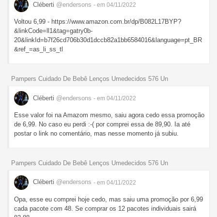
Cléberti
@endersons
- em 04/11/2022
Voltou 6,99 - https://www.amazon.com.br/dp/B082L17BYP?
&linkCode=ll1&tag=gatry0b-
20&linkId=b7f26cd706b30d1dccb82a1bb6584016&language=pt_BR
&ref_=as_li_ss_tl
Pampers Cuidado De Bebê Lenços Umedecidos 576 Un
Cléberti
@endersons
- em 04/11/2022
Esse valor foi na Amazom mesmo, saiu agora cedo essa promoção
de 6,99. No caso eu perdi :-( por comprei essa de 89,90. Ia até
postar o link no comentário, mas nesse momento já subiu.
Pampers Cuidado De Bebê Lenços Umedecidos 576 Un
Cléberti
@endersons
- em 04/11/2022
Opa, esse eu comprei hoje cedo, mas saiu uma promoção por 6,99
cada pacote com 48. Se comprar os 12 pacotes individuais sairá