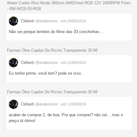
Water Cooler Rise Mode 360mm AMD/Intel RGB 12V 2000RPM Preto
- RM-WCB-03-RGB
Cléberti
@endersons
- em 28/06/2024
Não sei porque lembrei do filme das 03 conchinhas....
Farmax Óleo Capilar De Rícino Transparente 30 Ml
Cléberti
@endersons
- em 12/06/2024
Eu tenho prime, você tem? pode se isso.
Farmax Óleo Capilar De Rícino Transparente 30 Ml
Cléberti
@endersons
- em 12/06/2024
acabei de comprar 2, de boa. Pra que comprei? não sei... mas o
preço tá ótimo!