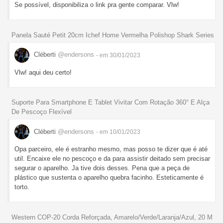
Se possível, disponibiliza o link pra gente comparar. Vlw!
Panela Sauté Petit 20cm Ichef Home Vermelha Polishop Shark Series
Cléberti
@endersons
- em 30/01/2023
Vlw! aqui deu certo!
Suporte Para Smartphone E Tablet Vivitar Com Rotação 360° E Alça
De Pescoço Flexível
Cléberti
@endersons
- em 10/01/2023
Opa parceiro, ele é estranho mesmo, mas posso te dizer que é até
util. Encaixe ele no pescoço e da para assistir deitado sem precisar
segurar o aparelho. Ja tive dois desses. Pena que a peça de
plástico que sustenta o aparelho quebra facinho. Esteticamente é
torto.
Western COP-20 Corda Reforçada, Amarelo/Verde/Laranja/Azul, 20 M