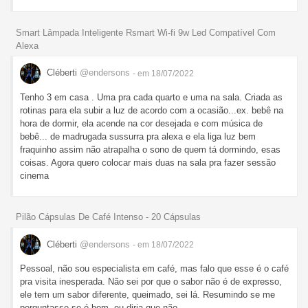
Smart Lâmpada Inteligente Rsmart Wi-fi 9w Led Compatível Com
Alexa
Cléberti
@endersons
- em 18/07/2022
Tenho 3 em casa . Uma pra cada quarto e uma na sala. Criada as
rotinas para ela subir a luz de acordo com a ocasião...ex. bebê na
hora de dormir, ela acende na cor desejada e com música de
bebê... de madrugada sussurra pra alexa e ela liga luz bem
fraquinho assim não atrapalha o sono de quem tá dormindo, esas
coisas. Agora quero colocar mais duas na sala pra fazer sessão
cinema
Pilão Cápsulas De Café Intenso - 20 Cápsulas
Cléberti
@endersons
- em 18/07/2022
Pessoal, não sou especialista em café, mas falo que esse é o café
pra visita inesperada. Não sei por que o sabor não é de expresso,
ele tem um sabor diferente, queimado, sei lá. Resumindo se me
perguntasse se é bom, eu diria que não.