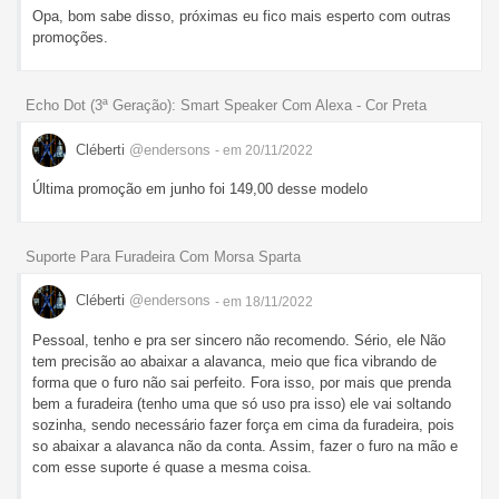
Opa, bom sabe disso, próximas eu fico mais esperto com outras
promoções.
Echo Dot (3ª Geração): Smart Speaker Com Alexa - Cor Preta
Cléberti
@endersons
- em 20/11/2022
Última promoção em junho foi 149,00 desse modelo
Suporte Para Furadeira Com Morsa Sparta
Cléberti
@endersons
- em 18/11/2022
Pessoal, tenho e pra ser sincero não recomendo. Sério, ele Não
tem precisão ao abaixar a alavanca, meio que fica vibrando de
forma que o furo não sai perfeito. Fora isso, por mais que prenda
bem a furadeira (tenho uma que só uso pra isso) ele vai soltando
sozinha, sendo necessário fazer força em cima da furadeira, pois
so abaixar a alavanca não da conta. Assim, fazer o furo na mão e
com esse suporte é quase a mesma coisa.