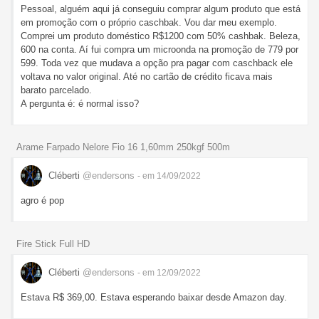
Pessoal, alguém aqui já conseguiu comprar algum produto que está
em promoção com o próprio caschbak. Vou dar meu exemplo.
Comprei um produto doméstico R$1200 com 50% cashbak. Beleza,
600 na conta. Aí fui compra um microonda na promoção de 779 por
599. Toda vez que mudava a opção pra pagar com caschback ele
voltava no valor original. Até no cartão de crédito ficava mais
barato parcelado.
A pergunta é: é normal isso?
Arame Farpado Nelore Fio 16 1,60mm 250kgf 500m
Cléberti
@endersons
- em 14/09/2022
agro é pop
Fire Stick Full HD
Cléberti
@endersons
- em 12/09/2022
Estava R$ 369,00. Estava esperando baixar desde Amazon day.