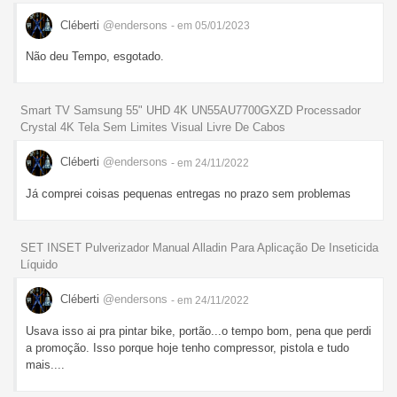
Cléberti
@endersons
- em 05/01/2023
Não deu Tempo, esgotado.
Smart TV Samsung 55" UHD 4K UN55AU7700GXZD Processador
Crystal 4K Tela Sem Limites Visual Livre De Cabos
Cléberti
@endersons
- em 24/11/2022
Já comprei coisas pequenas entregas no prazo sem problemas
SET INSET Pulverizador Manual Alladin Para Aplicação De Inseticida
Líquido
Cléberti
@endersons
- em 24/11/2022
Usava isso ai pra pintar bike, portão...o tempo bom, pena que perdi
a promoção. Isso porque hoje tenho compressor, pistola e tudo
mais....