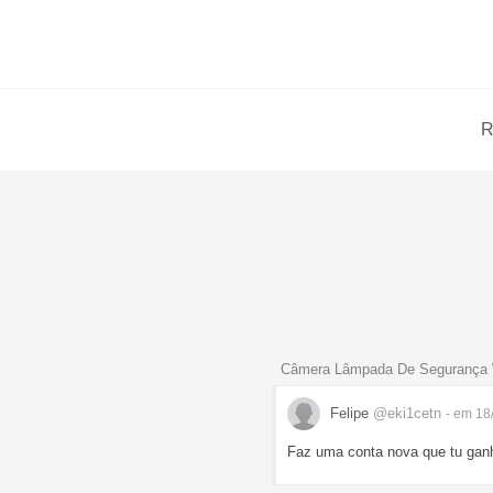
R
Câmera Lâmpada De Segurança Wi
Felipe
@eki1cetn
- em 18
Faz uma conta nova que tu ganh