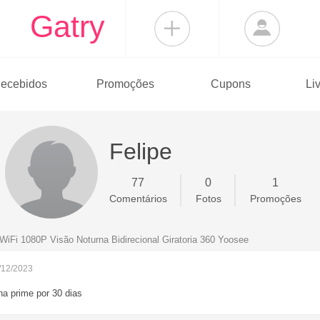
Gatry
ecebidos
Promoções
Cupons
Li
Felipe
77
0
1
Comentários
Fotos
Promoções
Fi 1080P Visão Noturna Bidirecional Giratoria 360 Yoosee
/12/2023
a prime por 30 dias