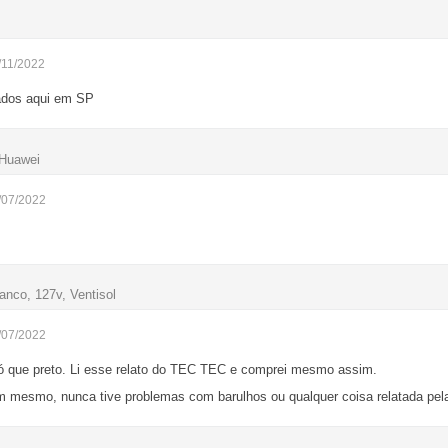
/11/2022
ados aqui em SP
 Huawei
/07/2022
anco, 127v, Ventisol
/07/2022
ó que preto. Li esse relato do TEC TEC e comprei mesmo assim.
m mesmo, nunca tive problemas com barulhos ou qualquer coisa relatada pela