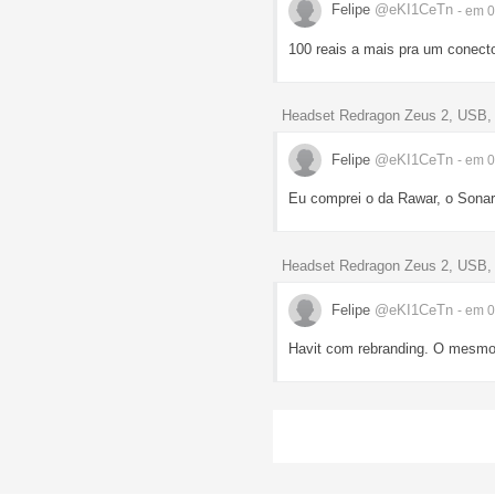
Felipe
@eKI1CeTn
- em 
100 reais a mais pra um conect
Headset Redragon Zeus 2, USB, 
Felipe
@eKI1CeTn
- em 
Eu comprei o da Rawar, o Sonar
Headset Redragon Zeus 2, USB, 
Felipe
@eKI1CeTn
- em 
Havit com rebranding. O mesmo