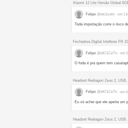
Xiaomi 12 Lite Versão Global 6
Felipe
@eki1cetn
- em 13
Toda importação corre o risco d
Fechadura Digital Intelbras FR 1
Felipe
@eKI1CeTn
- em 
O foda é pra quem tem casa/apt
Headset Redragon Zeus 2, USB, 
Felipe
@eKI1CeTn
- em 
Eu só achei que ele aperta um 
Headset Redragon Zeus 2, USB, 