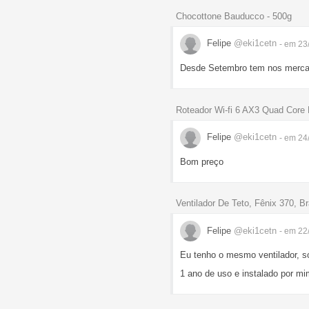
Chocottone Bauducco - 500g
Felipe
@eki1cetn
- em 23
Desde Setembro tem nos merc
Roteador Wi-fi 6 AX3 Quad Core
Felipe
@eki1cetn
- em 24
Bom preço
Ventilador De Teto, Fênix 370, Br
Felipe
@eki1cetn
- em 22
Eu tenho o mesmo ventilador, s
1 ano de uso e instalado por mi