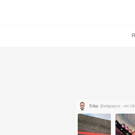
R
Edqz
@edgoqzzz
- em 18