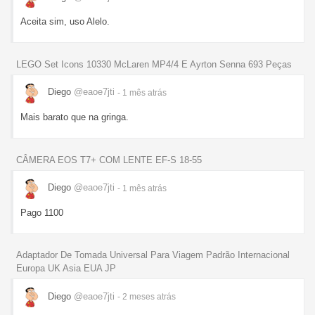
Aceita sim, uso Alelo.
LEGO Set Icons 10330 McLaren MP4/4 E Ayrton Senna 693 Peças
Diego
@eaoe7jti
- 1 mês
atrás
Mais barato que na gringa.
CÂMERA EOS T7+ COM LENTE EF-S 18-55
Diego
@eaoe7jti
- 1 mês
atrás
Pago 1100
Adaptador De Tomada Universal Para Viagem Padrão Internacional
Europa UK Asia EUA JP
Diego
@eaoe7jti
- 2 meses
atrás