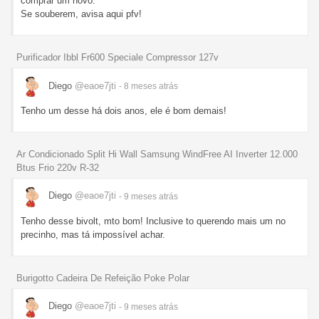
comprar um novo.
Se souberem, avisa aqui pfv!
Purificador Ibbl Fr600 Speciale Compressor 127v
Diego
@eaoe7jti
- 8 meses
atrás
Tenho um desse há dois anos, ele é bom demais!
Ar Condicionado Split Hi Wall Samsung WindFree AI Inverter 12.000
Btus Frio 220v R-32
Diego
@eaoe7jti
- 9 meses
atrás
Tenho desse bivolt, mto bom! Inclusive to querendo mais um no
precinho, mas tá impossível achar.
Burigotto Cadeira De Refeição Poke Polar
Diego
@eaoe7jti
- 9 meses
atrás