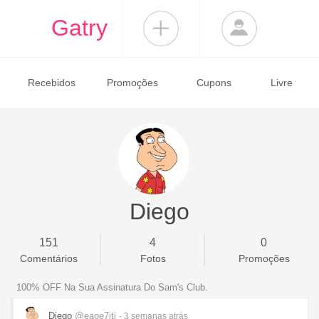
Gatry
Recebidos
Promoções
Cupons
Livre
Diego
151
4
0
Comentários
Fotos
Promoções
100% OFF Na Sua Assinatura Do Sam's Club.
Diego
@eaoe7jti
- 3 semanas
atrás