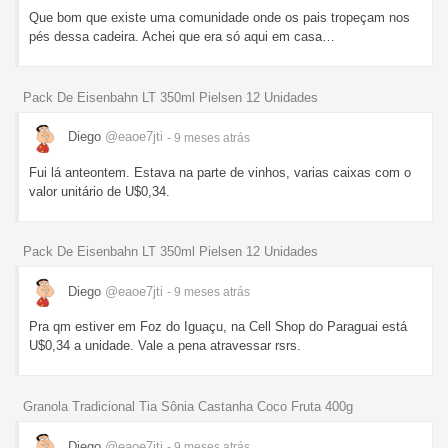
Que bom que existe uma comunidade onde os pais tropeçam nos
pés dessa cadeira. Achei que era só aqui em casa…
Pack De Eisenbahn LT 350ml Pielsen 12 Unidades
Diego
@eaoe7jti
- 9 meses
atrás
Fui lá anteontem. Estava na parte de vinhos, varias caixas com o
valor unitário de U$0,34.
Pack De Eisenbahn LT 350ml Pielsen 12 Unidades
Diego
@eaoe7jti
- 9 meses
atrás
Pra qm estiver em Foz do Iguaçu, na Cell Shop do Paraguai está
U$0,34 a unidade. Vale a pena atravessar rsrs.
Granola Tradicional Tia Sônia Castanha Coco Fruta 400g
Diego
@eaoe7jti
- 9 meses
atrás