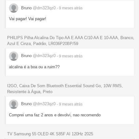
Bruno
@dm323qz0
- 9 meses
atrás
Vai pagar! Vai pagar!
PHILIPS Pilha Alcalina Do Tipo AA E AAA C/10 AA E 10-AAA, Branco,
Azul E Cinza, Padrão, LR036P20BP/59
Bruno
@dm323qz0
- 9 meses
atrás
alcalina é a boa ou a ruim??
I2GO, Caixa De Som Bluetooth Essential Sound Go, 10W RMS,
Resistente à Água, Preto
Bruno
@dm323qz0
- 9 meses
atrás
Comprei uma faz 2 anos e devolvi, nao recomendo
TV Samsung 55 OLED 4K S85F AI 120Hz 2025