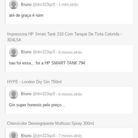
Bruno
@dm323qz0
- 1 mês
atrás
até de graça é ruim
Impressora HP Smart Tank 210 Com Tanque De Tinta Colorida -
3D4L5A
Bruno
@dm323qz0
- 6 meses
atrás
nao foi essa... foi a HP SMART TANK 794
HYPE - London Dry Gin 750ml
Bruno
@dm323qz0
- 6 meses
atrás
Gin super honesto pelo preço...
Chemicolor Desengripante Multiuso Spray 300ml
Bruno
@dm323qz0
- 7 meses
atrás