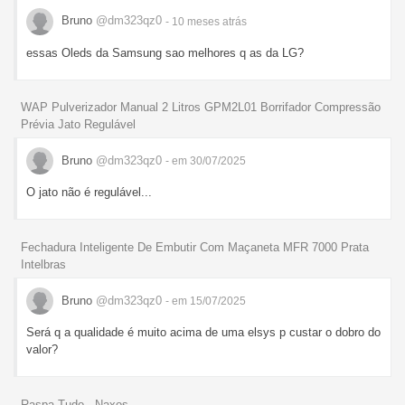
Bruno
@dm323qz0
- 10 meses
atrás
essas Oleds da Samsung sao melhores q as da LG?
WAP Pulverizador Manual 2 Litros GPM2L01 Borrifador Compressão
Prévia Jato Regulável
Bruno
@dm323qz0
- em 30/07/2025
O jato não é regulável...
Fechadura Inteligente De Embutir Com Maçaneta MFR 7000 Prata
Intelbras
Bruno
@dm323qz0
- em 15/07/2025
Será q a qualidade é muito acima de uma elsys p custar o dobro do
valor?
Raspa Tudo - Naxos