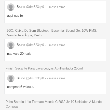
Bruno
@dm323qz0
- 8 meses
atrás
aqui nao foi...
I2GO, Caixa De Som Bluetooth Essential Sound Go, 10W RMS,
Resistente à Água, Preto
Bruno
@dm323qz0
- 8 meses
atrás
nao vale 20 reais
Finish Secante Para Lava-Louças Abrilhantador 250ml
Bruno
@dm323qz0
- 9 meses
atrás
comprado! valeuuu
Pilha Bateria Lítio Formato Moeda Cr2032 3v 10 Unidades A Mundo
Compras