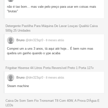
não é tao bom... mas vale pelo preço para usar em coisas mais
"brutas"
Detergente Pastilha Para Máquina De Lavar Louças Qualitá Caixa
500g 25 Unidades
Bruno
@dm323qz0
- 8 meses
atrás
Comprei um a uns 3 anos, tá aqui até hoje... É bem ruim mas
quebra um ganho quando o ype acaba
Frigobar Hisense 44 Litros Porta Reversível Preto 1 Porta 127v
Bruno
@dm323qz0
- 8 meses
atrás
Steam machine
Caixa De Som Sem Fio Tronsmart T8 Com 40W, A Prova D'Água E
LEDs