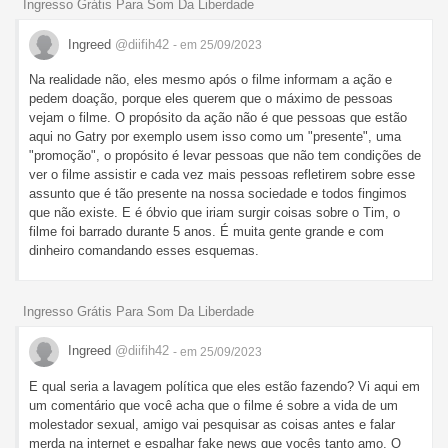
Ingresso Grátis Para Som Da Liberdade
Ingreed
@diifih42
- em 25/09/2023
Na realidade não, eles mesmo após o filme informam a ação e
pedem doação, porque eles querem que o máximo de pessoas
vejam o filme. O propósito da ação não é que pessoas que estão
aqui no Gatry por exemplo usem isso como um "presente", uma
"promoção", o propósito é levar pessoas que não tem condições de
ver o filme assistir e cada vez mais pessoas refletirem sobre esse
assunto que é tão presente na nossa sociedade e todos fingimos
que não existe. E é óbvio que iriam surgir coisas sobre o Tim, o
filme foi barrado durante 5 anos. É muita gente grande e com
dinheiro comandando esses esquemas.
Ingresso Grátis Para Som Da Liberdade
Ingreed
@diifih42
- em 25/09/2023
E qual seria a lavagem política que eles estão fazendo? Vi aqui em
um comentário que você acha que o filme é sobre a vida de um
molestador sexual, amigo vai pesquisar as coisas antes e falar
merda na internet e espalhar fake news que vocês tanto amo. O