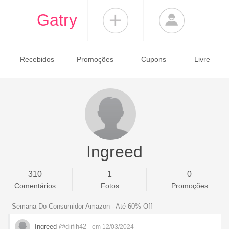
Gatry
Recebidos
Promoções
Cupons
Livre
Ingreed
310
1
0
Comentários
Fotos
Promoções
Semana Do Consumidor Amazon - Até 60% Off
Ingreed
@diifih42
- em 12/03/2024