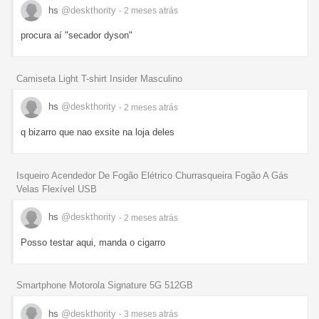
hs
@deskthority
- 2 meses
atrás
procura aí "secador dyson"
Camiseta Light T-shirt Insider Masculino
hs
@deskthority
- 2 meses
atrás
q bizarro que nao exsite na loja deles
Isqueiro Acendedor De Fogão Elétrico Churrasqueira Fogão A Gás
Velas Flexível USB
hs
@deskthority
- 2 meses
atrás
Posso testar aqui, manda o cigarro
Smartphone Motorola Signature 5G 512GB
hs
@deskthority
- 3 meses
atrás