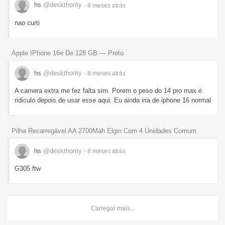
hs
@deskthority
- 8 meses
atrás
nao curti
Apple IPhone 16e De 128 GB — Preto
hs
@deskthority
- 8 meses
atrás
A camera extra me fez falta sim. Porem o peso do 14 pro max é
ridiculo depois de usar esse aqui. Eu ainda iria de iphone 16 normal
Pilha Recarregável AA 2700Mah Elgin Com 4 Unidades Comum
hs
@deskthority
- 8 meses
atrás
G305 ftw
Carregar mais...