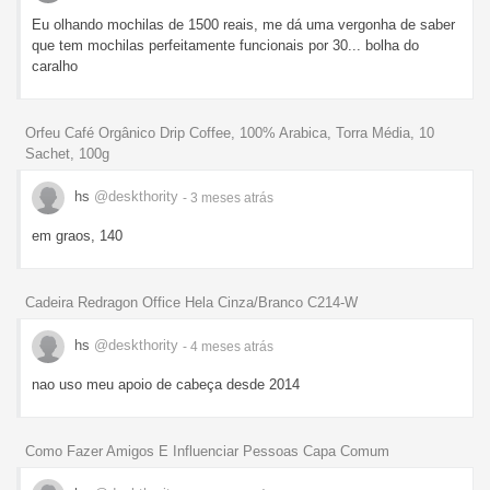
Eu olhando mochilas de 1500 reais, me dá uma vergonha de saber
que tem mochilas perfeitamente funcionais por 30... bolha do
caralho
Orfeu Café Orgânico Drip Coffee, 100% Arabica, Torra Média, 10
Sachet, 100g
hs
@deskthority
- 3 meses
atrás
em graos, 140
Cadeira Redragon Office Hela Cinza/Branco C214-W
hs
@deskthority
- 4 meses
atrás
nao uso meu apoio de cabeça desde 2014
Como Fazer Amigos E Influenciar Pessoas Capa Comum