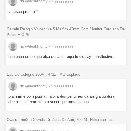
hs
@deskthority
- 4 meses
atrás
vc usou pro mal?
Garmin Relógio Vivoactive 5 Marfim 42mm Com Monitor Cardíaco De
Pulso E GPS
hs
@deskthority
- 4 meses
atrás
nao entendo porque abandonaram aquele display transflectivo
Eau De Cologne 200Ml, 4711 - Marketplace
hs
@deskthority
- 4 meses
atrás
pra mim é bom pois a maioria dos perfumes dá alergia ou dura
demais... aí boto só pra sentir que tomei banho
Owala FreeSip Garrafa De água De Aço, 700 Ml, Nebuloso Tide