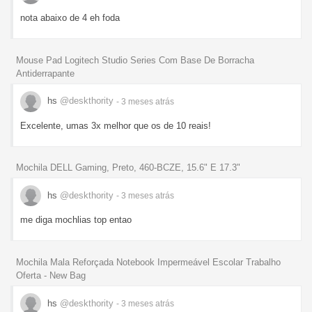
nota abaixo de 4 eh foda
Mouse Pad Logitech Studio Series Com Base De Borracha
Antiderrapante
hs
@deskthority
- 3 meses
atrás
Excelente, umas 3x melhor que os de 10 reais!
Mochila DELL Gaming, Preto, 460-BCZE, 15.6" E 17.3"
hs
@deskthority
- 3 meses
atrás
me diga mochlias top entao
Mochila Mala Reforçada Notebook Impermeável Escolar Trabalho
Oferta - New Bag
hs
@deskthority
- 3 meses
atrás