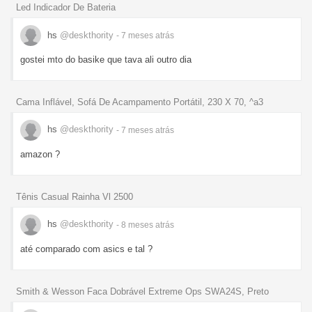
Led Indicador De Bateria
hs
@deskthority
- 7 meses
atrás
gostei mto do basike que tava ali outro dia
Cama Inflável, Sofá De Acampamento Portátil, 230 X 70, ^a3
hs
@deskthority
- 7 meses
atrás
amazon ?
Tênis Casual Rainha Vl 2500
hs
@deskthority
- 8 meses
atrás
até comparado com asics e tal ?
Smith & Wesson Faca Dobrável Extreme Ops SWA24S, Preto