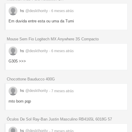
hs
@deskthority
- 6 meses
atrás
Em duvida entre esta ou uma da Tumi
Mouse Sem Fio Logitech MX Anywhere 3S Compacto
hs
@deskthority
- 6 meses
atrás
G305 >>>
Chocottone Bauducco 400G
hs
@deskthority
- 7 meses
atrás
mto bom pqp
Óculos De Sol Ray-Ban Justin Masculino RB4165L 6018G 57
hs
@deskthority
- 7 meses
atrás