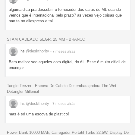
alguma dica pra descobrir o fornecedor dos caras do ML quando
vemos que é internacional pelo prazo? as vezes vejo coisas que
nao ta no aliexpress e tal
STAM CADEADO SEGR. 25 MM - BRANCO
hs
@deskthority
- 7 meses
atrás
Bem melhor sao aqueles com digital, do Ali! Esse é muito dificil de
enxergar...
Tangle Teezer - Escova De Cabelo Desembaraçadora The Wet
Detangler Millenial
hs
@deskthority
- 7 meses
atrás
mas é só uma escova de plastico!
Power Bank 10000 MAh, Carregador Portátil Turbo 22,5W, Display De