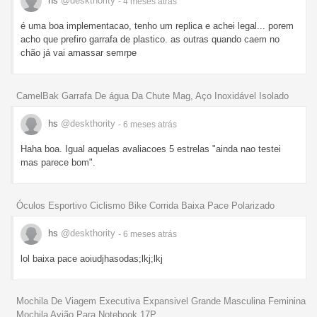
hs
@deskthority
- 4 meses
atrás
é uma boa implementacao, tenho um replica e achei legal... porem
acho que prefiro garrafa de plastico. as outras quando caem no
chão já vai amassar semrpe
CamelBak Garrafa De água Da Chute Mag, Aço Inoxidável Isolado
hs
@deskthority
- 6 meses
atrás
Haha boa. Igual aquelas avaliacoes 5 estrelas "ainda nao testei
mas parece bom".
Óculos Esportivo Ciclismo Bike Corrida Baixa Pace Polarizado
hs
@deskthority
- 6 meses
atrás
lol baixa pace aoiudjhasodas;lkj;lkj
Mochila De Viagem Executiva Expansivel Grande Masculina Feminina
Mochila Avião Para Notebook 17P