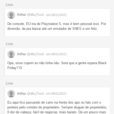
Livre
Arthur
@dbcj7sxd
- em 08/11/2021
De console, EU iria de Playstation 5, mas é bem pessoal isso. Por
diversão, da pra baixar até um emulador de SNES e ser feliz.
Livre
Arthur
@dbcj7sxd
- em 08/11/2021
Opa, esse cupom eu não tinha não. Será que a gente espera Black
Friday? D:
Livre
Arthur
@dbcj7sxd
- em 08/11/2021
Eu aqui fico passando de carro na frente dos aps ou falo com o
porteiro pelo contato do proprietário. Sempre aluguei de proprietário,
0 dor de cabeça, fácil de negociar, mais barato. Dá um pouco mais