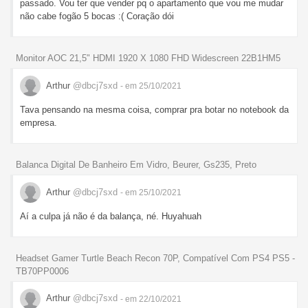
passado. Vou ter que vender pq o apartamento que vou me mudar
não cabe fogão 5 bocas :( Coração dói
Monitor AOC 21,5" HDMI 1920 X 1080 FHD Widescreen 22B1HM5
Arthur
@dbcj7sxd
- em 25/10/2021
Tava pensando na mesma coisa, comprar pra botar no notebook da
empresa.
Balanca Digital De Banheiro Em Vidro, Beurer, Gs235, Preto
Arthur
@dbcj7sxd
- em 25/10/2021
Aí a culpa já não é da balança, né. Huyahuah
Headset Gamer Turtle Beach Recon 70P, Compatível Com PS4 PS5 -
TB70PP0006
Arthur
@dbcj7sxd
- em 22/10/2021