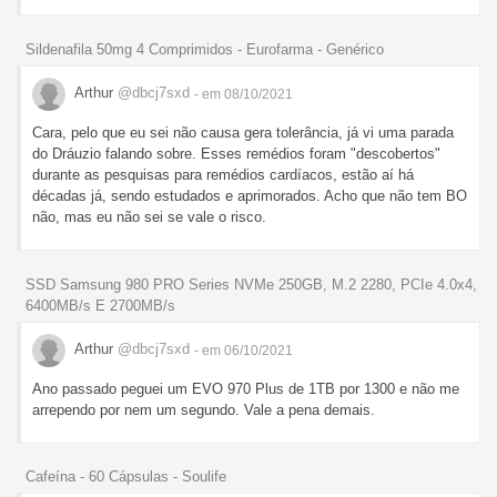
Sildenafila 50mg 4 Comprimidos - Eurofarma - Genérico
Arthur
@dbcj7sxd
- em 08/10/2021
Cara, pelo que eu sei não causa gera tolerância, já vi uma parada
do Dráuzio falando sobre. Esses remédios foram "descobertos"
durante as pesquisas para remédios cardíacos, estão aí há
décadas já, sendo estudados e aprimorados. Acho que não tem BO
não, mas eu não sei se vale o risco.
SSD Samsung 980 PRO Series NVMe 250GB, M.2 2280, PCIe 4.0x4,
6400MB/s E 2700MB/s
Arthur
@dbcj7sxd
- em 06/10/2021
Ano passado peguei um EVO 970 Plus de 1TB por 1300 e não me
arrependo por nem um segundo. Vale a pena demais.
Cafeína - 60 Cápsulas - Soulife