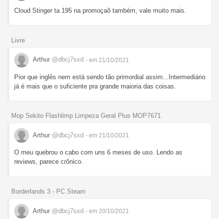
Cloud Stinger ta 195 na promoçaõ também, vale muito mais.
Livre
Arthur
@dbcj7sxd
- em 21/10/2021
Pior que inglês nem está sendo tão primordial assim...Intermediário
já é mais que o suficiente pra grande maioria das coisas.
Mop Sekito Flashlimp Limpeza Geral Plus MOP7671
Arthur
@dbcj7sxd
- em 21/10/2021
O meu quebrou o cabo com uns 6 meses de uso. Lendo as
reviews, parece crônico.
Borderlands 3 - PC Steam
Arthur
@dbcj7sxd
- em 20/10/2021