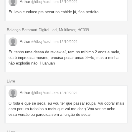
Arthur
@dbcj7sxd
- em 13/10/2021
Eu lavo e coloco pra secar no cabide já, fica perfeito.
Balança Eatsmart Digital Lcd, Multilaser, HC039
Arthur
@dbcj7sxd
- em 13/10/2021
Eu tenho uma dessa da review aí, tem no mínimo 2 anos e meio,
ela é imprecisa mesmo, precisa pesar umas 3~4x, mas a minha
não explodiu não. Huahuah
Livre
Arthur
@dbcj7sxd
- em 13/10/2021
O foda é que se seca, eu vou ter que passar roupa. Vai cobrar mais
caro por um trabalho a mais que vai me dar :( Vou ver se acho
essa versão ou parecida sem a função de secar.