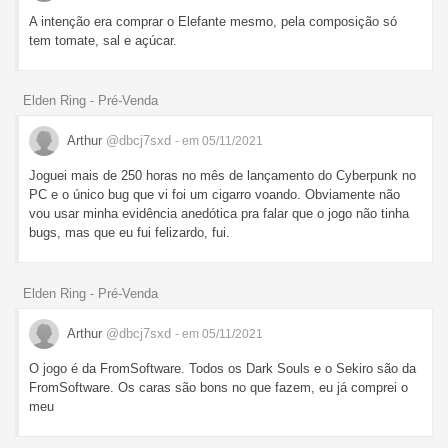
A intenção era comprar o Elefante mesmo, pela composição só
tem tomate, sal e açúcar.
Elden Ring - Pré-Venda
Arthur
@dbcj7sxd
- em 05/11/2021
Joguei mais de 250 horas no mês de lançamento do Cyberpunk no
PC e o único bug que vi foi um cigarro voando. Obviamente não
vou usar minha evidência anedótica pra falar que o jogo não tinha
bugs, mas que eu fui felizardo, fui.
Elden Ring - Pré-Venda
Arthur
@dbcj7sxd
- em 05/11/2021
O jogo é da FromSoftware. Todos os Dark Souls e o Sekiro são da
FromSoftware. Os caras são bons no que fazem, eu já comprei o
meu