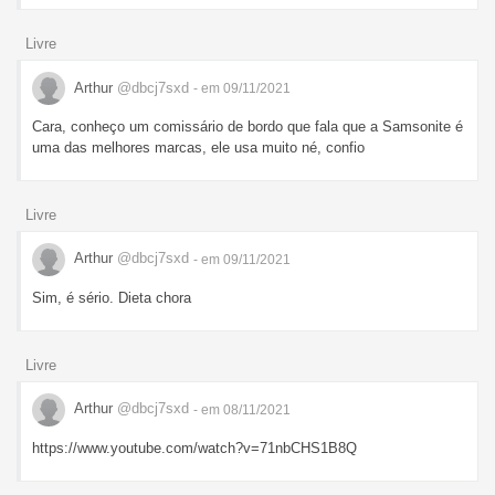
Livre
Arthur
@dbcj7sxd
- em 09/11/2021
Cara, conheço um comissário de bordo que fala que a Samsonite é
uma das melhores marcas, ele usa muito né, confio
Livre
Arthur
@dbcj7sxd
- em 09/11/2021
Sim, é sério. Dieta chora
Livre
Arthur
@dbcj7sxd
- em 08/11/2021
https://www.youtube.com/watch?v=71nbCHS1B8Q