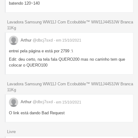
batendo 120~140
Lavadora Samsung WW11J Com Ecobubble™ WW11J4453JW Branca
11Kg
Arthur
@dbcj7sxd
- em 15/10/2021
entrei pela página e está por 2799 :\
Edit: deu certo, na tela fala QUERO200 mas no carrinho tem que
colocar o QUERO100
Lavadora Samsung WW11J Com Ecobubble™ WW11J4453JW Branca
11Kg
Arthur
@dbcj7sxd
- em 15/10/2021
O link está dando Bad Request
Livre