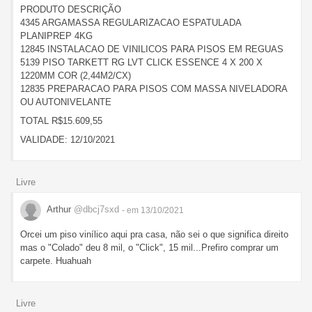
PRODUTO DESCRIÇÃO
4345 ARGAMASSA REGULARIZACAO ESPATULADA
PLANIPREP 4KG
12845 INSTALACAO DE VINILICOS PARA PISOS EM REGUAS
5139 PISO TARKETT RG LVT CLICK ESSENCE 4 X 200 X
1220MM COR (2,44M2/CX)
12835 PREPARACAO PARA PISOS COM MASSA NIVELADORA
OU AUTONIVELANTE
TOTAL R$15.609,55
VALIDADE: 12/10/2021
Livre
Arthur
@dbcj7sxd
- em 13/10/2021
Orcei um piso vinílico aqui pra casa, não sei o que significa direito
mas o "Colado" deu 8 mil, o "Click", 15 mil...Prefiro comprar um
carpete. Huahuah
Livre