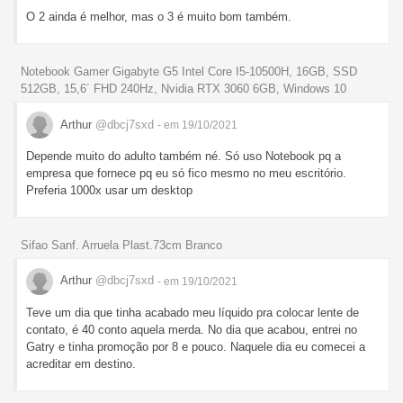
O 2 ainda é melhor, mas o 3 é muito bom também.
Notebook Gamer Gigabyte G5 Intel Core I5-10500H, 16GB, SSD
512GB, 15,6´ FHD 240Hz, Nvidia RTX 3060 6GB, Windows 10
Arthur
@dbcj7sxd
- em 19/10/2021
Depende muito do adulto também né. Só uso Notebook pq a
empresa que fornece pq eu só fico mesmo no meu escritório.
Preferia 1000x usar um desktop
Sifao Sanf. Arruela Plast.73cm Branco
Arthur
@dbcj7sxd
- em 19/10/2021
Teve um dia que tinha acabado meu líquido pra colocar lente de
contato, é 40 conto aquela merda. No dia que acabou, entrei no
Gatry e tinha promoção por 8 e pouco. Naquele dia eu comecei a
acreditar em destino.