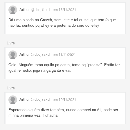
Arthur
@dbcj7sxd
- em 16/11/2021
Dá uma olhada na Growth, sem leite e tal eu sei que tem (o que
não faz sentido pq whey é a proteína do soro do leite)
Livre
Arthur
@dbcj7sxd
- em 11/11/2021
Ódio. Ninguém toma aquilo pq gosta, toma pq "precisa". Então faz
igual remédio, joga na garganta e vai.
Livre
Arthur
@dbcj7sxd
- em 10/11/2021
Esperando alguém dizer também, nunca comprei na Ali, pode ser
minha primeira vez. Huhauha