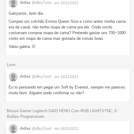
Arthur
@dbcj7sxd
- em 18/11/2021
Gatryanos, bom dia.
Comprei um colchão Emma Queen Size e como antes minha cama
era de casal, não tenho roupa de cama pra ele. Onde vocês
costumam comprar roupa de cama? Pretendo gastar uns 700~1000
conto em roupa de cama mas gostaria de coisas boas.
Valeu galera :D
Livre
Arthur
@dbcj7sxd
- em 18/11/2021
Eu to pensando em pegar um Soft by Everest, sempre me pareceu
muito bom. Alguém pode confirmar ou não?
Mouse Gamer Logitech G403 HERO Com RGB LIGHTSYNC, 6
Botões Programáveis
Arthur
@dbcj7sxd
- em 18/11/2021