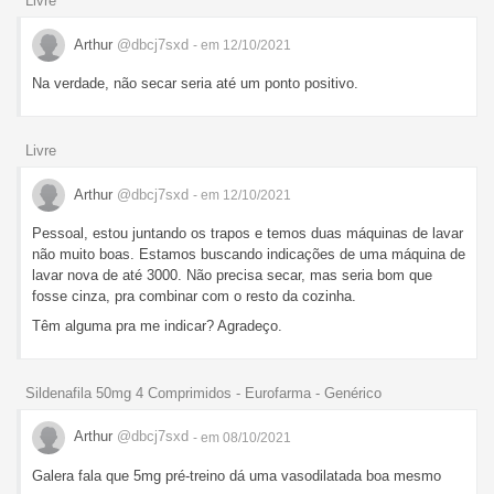
Livre
Arthur
@dbcj7sxd
- em 12/10/2021
Na verdade, não secar seria até um ponto positivo.
Livre
Arthur
@dbcj7sxd
- em 12/10/2021
Pessoal, estou juntando os trapos e temos duas máquinas de lavar
não muito boas. Estamos buscando indicações de uma máquina de
lavar nova de até 3000. Não precisa secar, mas seria bom que
fosse cinza, pra combinar com o resto da cozinha.
Têm alguma pra me indicar? Agradeço.
Sildenafila 50mg 4 Comprimidos - Eurofarma - Genérico
Arthur
@dbcj7sxd
- em 08/10/2021
Galera fala que 5mg pré-treino dá uma vasodilatada boa mesmo