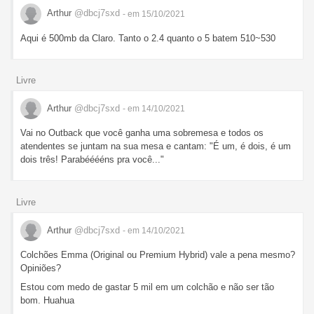
Arthur
@dbcj7sxd
- em 15/10/2021
Aqui é 500mb da Claro. Tanto o 2.4 quanto o 5 batem 510~530
Livre
Arthur
@dbcj7sxd
- em 14/10/2021
Vai no Outback que você ganha uma sobremesa e todos os
atendentes se juntam na sua mesa e cantam: "É um, é dois, é um
dois três! Parabééééns pra você..."
Livre
Arthur
@dbcj7sxd
- em 14/10/2021
Colchões Emma (Original ou Premium Hybrid) vale a pena mesmo?
Opiniões?
Estou com medo de gastar 5 mil em um colchão e não ser tão
bom. Huahua