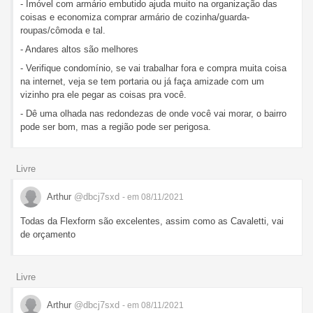
- Imóvel com armário embutido ajuda muito na organização das
coisas e economiza comprar armário de cozinha/guarda-
roupas/cômoda e tal.
- Andares altos são melhores
- Verifique condomínio, se vai trabalhar fora e compra muita coisa
na internet, veja se tem portaria ou já faça amizade com um
vizinho pra ele pegar as coisas pra você.
- Dê uma olhada nas redondezas de onde você vai morar, o bairro
pode ser bom, mas a região pode ser perigosa.
Livre
Arthur
@dbcj7sxd
- em 08/11/2021
Todas da Flexform são excelentes, assim como as Cavaletti, vai
de orçamento
Livre
Arthur
@dbcj7sxd
- em 08/11/2021