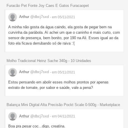
Furacão Pet Fonte Joy Caes E Gatos Furacaopet
Arthur
@dbcj7sxd
- em 05/11/2021
A minha não gosta da água caindo, ela gosta de pegar bem na
curvinha da parábola. Aí achei um que o caninho é mais curto, com
sensor de presença, bem bonito, por 190 na Ali. Esses igual ao da
foto ela ficava derrubando só de raiva :'(
Molho Tradicional Heinz Sache 340g - 10 Unidades
Arthur
@dbcj7sxd
- em 05/11/2021
Estou pensando em abolir esses molhos prontos por apenas
extrato de tomate, por sabor e saúde, vale a pena?
Balança Mini Digital Alta Precisão Pockt Scale 0-500g - Marketplace
Arthur
@dbcj7sxd
- em 04/11/2021
Boa pra pesar coc...digo, creatina.