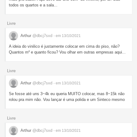
todos os quartos e a sala...
Livre
Arthur
@dbcj7sxd
- em 13/10/2021
A ideia do vinilico é justamente colocar em cima do piso, não?
Quantos m² e quanto ficou? Vou olhar em outras empresas aqui...
Livre
Arthur
@dbcj7sxd
- em 13/10/2021
Se fosse até uns 3~4k eu queria MUITO colocar, mas 8~15k não
rolou pra mim não. Vou lançar é uma polida e um Sinteco mesmo
Livre
Arthur
@dbcj7sxd
- em 13/10/2021