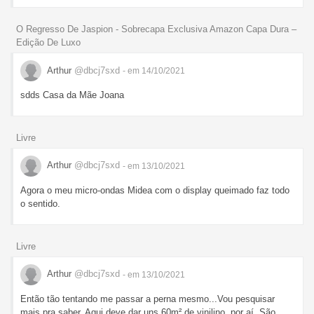
O Regresso De Jaspion - Sobrecapa Exclusiva Amazon Capa Dura –
Edição De Luxo
Arthur
@dbcj7sxd
- em 14/10/2021
sdds Casa da Mãe Joana
Livre
Arthur
@dbcj7sxd
- em 13/10/2021
Agora o meu micro-ondas Midea com o display queimado faz todo
o sentido.
Livre
Arthur
@dbcj7sxd
- em 13/10/2021
Então tão tentando me passar a perna mesmo...Vou pesquisar
mais pra saber. Aqui deve dar uns 60m² de vinilino, por aí. São