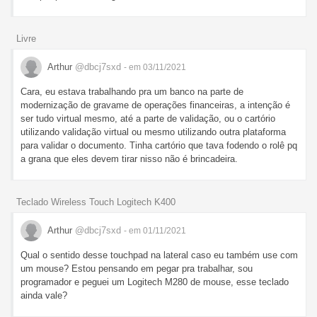
Livre
Arthur
@dbcj7sxd
- em 03/11/2021
Cara, eu estava trabalhando pra um banco na parte de
modernização de gravame de operações financeiras, a intenção é
ser tudo virtual mesmo, até a parte de validação, ou o cartório
utilizando validação virtual ou mesmo utilizando outra plataforma
para validar o documento. Tinha cartório que tava fodendo o rolê pq
a grana que eles devem tirar nisso não é brincadeira.
Teclado Wireless Touch Logitech K400
Arthur
@dbcj7sxd
- em 01/11/2021
Qual o sentido desse touchpad na lateral caso eu também use com
um mouse? Estou pensando em pegar pra trabalhar, sou
programador e peguei um Logitech M280 de mouse, esse teclado
ainda vale?