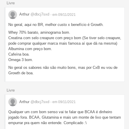
Livre
Arthur
@dbcj7sxd
- em 09/11/2021
No geral, aqui no BR, melhor custo x benefício é Growth.
Whey 70% barato, aminograma bom.
Creatina com selo creapure com preço bom (Se tiver selo creapure,
pode comprar qualquer marca mais famosa aí que dá na mesma)
Albumina com preço bom.
Cafeína boa.
Omega 3 bom.
No geral os sabores não são muito bons, mas por CxB eu vou de
Growth de boa.
Livre
Arthur
@dbcj7sxd
- em 09/11/2021
Qualquer um com bom senso vai te falar que BCAA é dinheiro
jogado fora. BCAA, Glutamina e mais um monte de lixo que tentam
empurrar pra quem não entende. Complicado :\