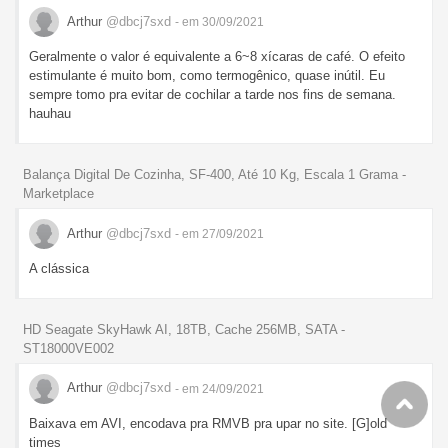
Arthur
@dbcj7sxd
- em 30/09/2021
Geralmente o valor é equivalente a 6~8 xícaras de café. O efeito
estimulante é muito bom, como termogênico, quase inútil. Eu
sempre tomo pra evitar de cochilar a tarde nos fins de semana.
hauhau
Balança Digital De Cozinha, SF-400, Até 10 Kg, Escala 1 Grama -
Marketplace
Arthur
@dbcj7sxd
- em 27/09/2021
A clássica
HD Seagate SkyHawk AI, 18TB, Cache 256MB, SATA -
ST18000VE002
Arthur
@dbcj7sxd
- em 24/09/2021
Baixava em AVI, encodava pra RMVB pra upar no site. [G]old
times