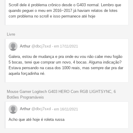
Scroll dele é problema crônico desde o G403 normal. Lembro que
quando peguei o meu em 2016~2017 já haviam relatos de lotes
com problema no scroll e isso permanece até hoje
Livre
Arthur
@dbcj7sxd
- em 17/11/2021
Galera, estou de mudança e pra onde eu vou não cabe meu fogão
5 bocas, terei que comprar um novo, 4 bocas. Alguma indicação?
Estava pensando na casa dos 1000 reais, mas sempre dar pra dar
aquela forçadinha né.
Mouse Gamer Logitech G403 HERO Com RGB LIGHTSYNC, 6
Botões Programáveis
Arthur
@dbcj7sxd
- em 16/11/2021
Acho que até hoje é roleta russa