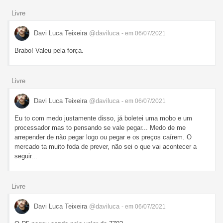
Livre
Davi Luca Teixeira
@daviluca
- em 06/07/2021
Brabo! Valeu pela força.
Livre
Davi Luca Teixeira
@daviluca
- em 06/07/2021
Eu to com medo justamente disso, já boletei uma mobo e um
processador mas to pensando se vale pegar... Medo de me
arrepender de não pegar logo ou pegar e os preços caírem. O
mercado ta muito foda de prever, não sei o que vai acontecer a
seguir...
Livre
Davi Luca Teixeira
@daviluca
- em 06/07/2021