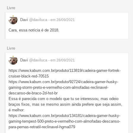
Livre
Davi
@daviluca
- em 28/09/2021
Cara, essa notícia é de 2018.
Livre
Davi
@daviluca
- em 28/09/2021
https://www.kabum.com.br/produto/113819/cadeira-gamer-fortrek-
cruiser-black-red-70515
https://www.kabum.com.br/produto/92724/cadeira-gamer-husky-
gaming-storm-preto-e-vermelho-com-almofadas-reclinavel-
descanso-de-braco-2d-hst-br
Essa é parecida com o modelo que tu se interessou, mas odeio
braços fixos, mas se mesmo assim ainda prefere que seja assim,
é melhor:
https://www.kabum.com.br/produto/134181/cadeira-gamer-husky-
gaming-tempest-500-preto-e-vermelho-com-almofadas-descanso-
para-pernas-retratil-reclinavel-hgma079