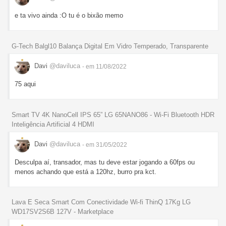
e ta vivo ainda :O tu é o bixão memo
G-Tech Balgl10 Balança Digital Em Vidro Temperado, Transparente
Davi
@daviluca
- em 11/08/2022
75 aqui
Smart TV 4K NanoCell IPS 65” LG 65NANO86 - Wi-Fi Bluetooth HDR
Inteligência Artificial 4 HDMI
Davi
@daviluca
- em 31/05/2022
Desculpa aí, transador, mas tu deve estar jogando a 60fps ou
menos achando que está a 120hz, burro pra kct.
Lava E Seca Smart Com Conectividade Wi-fi ThinQ 17Kg LG
WD17SV2S6B 127V - Marketplace