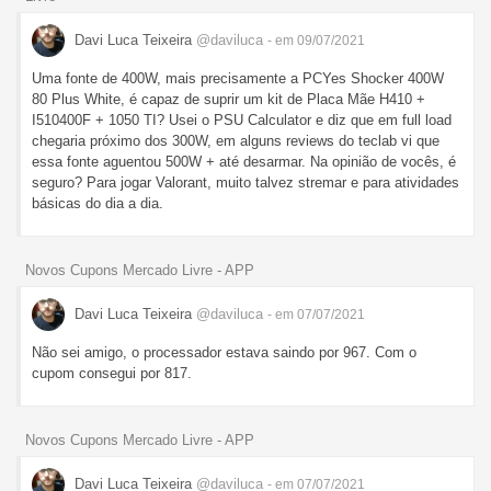
Davi Luca Teixeira
@daviluca
- em 09/07/2021
Uma fonte de 400W, mais precisamente a PCYes Shocker 400W
80 Plus White, é capaz de suprir um kit de Placa Mãe H410 +
I510400F + 1050 TI? Usei o PSU Calculator e diz que em full load
chegaria próximo dos 300W, em alguns reviews do teclab vi que
essa fonte aguentou 500W + até desarmar. Na opinião de vocês, é
seguro? Para jogar Valorant, muito talvez stremar e para atividades
básicas do dia a dia.
Novos Cupons Mercado Livre - APP
Davi Luca Teixeira
@daviluca
- em 07/07/2021
Não sei amigo, o processador estava saindo por 967. Com o
cupom consegui por 817.
Novos Cupons Mercado Livre - APP
Davi Luca Teixeira
@daviluca
- em 07/07/2021