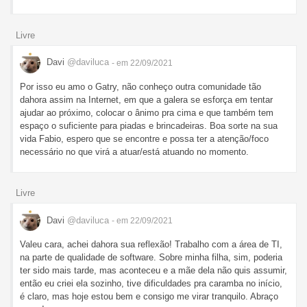
Livre
Davi
@daviluca
- em 22/09/2021
Por isso eu amo o Gatry, não conheço outra comunidade tão
dahora assim na Internet, em que a galera se esforça em tentar
ajudar ao próximo, colocar o ânimo pra cima e que também tem
espaço o suficiente para piadas e brincadeiras. Boa sorte na sua
vida Fabio, espero que se encontre e possa ter a atenção/foco
necessário no que virá a atuar/está atuando no momento.
Livre
Davi
@daviluca
- em 22/09/2021
Valeu cara, achei dahora sua reflexão! Trabalho com a área de TI,
na parte de qualidade de software. Sobre minha filha, sim, poderia
ter sido mais tarde, mas aconteceu e a mãe dela não quis assumir,
então eu criei ela sozinho, tive dificuldades pra caramba no início,
é claro, mas hoje estou bem e consigo me virar tranquilo. Abraço