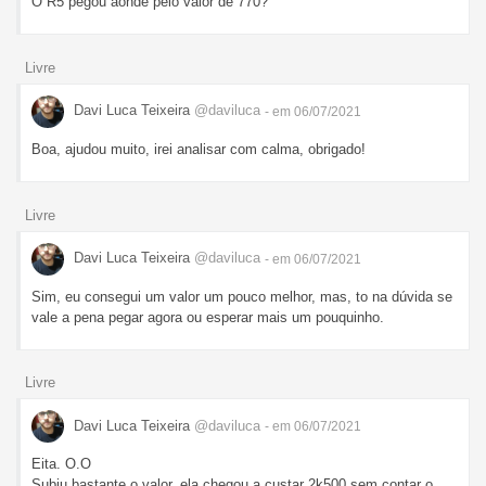
O R5 pegou aonde pelo valor de 770?
Livre
Davi Luca Teixeira
@daviluca
- em 06/07/2021
Boa, ajudou muito, irei analisar com calma, obrigado!
Livre
Davi Luca Teixeira
@daviluca
- em 06/07/2021
Sim, eu consegui um valor um pouco melhor, mas, to na dúvida se
vale a pena pegar agora ou esperar mais um pouquinho.
Livre
Davi Luca Teixeira
@daviluca
- em 06/07/2021
Eita. O.O
Subiu bastante o valor, ela chegou a custar 2k500 sem contar o