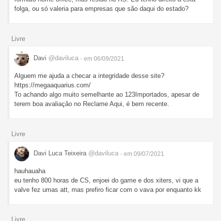
folga, ou só valeria para empresas que são daqui do estado?
Livre
Davi
@daviluca
- em 06/09/2021
Alguem me ajuda a checar a integridade desse site?
https://megaaquarius.com/
To achando algo muito semelhante ao 123Importados, apesar de
terem boa avaliação no Reclame Aqui, é bem recente.
Livre
Davi Luca Teixeira
@daviluca
- em 09/07/2021
hauhauaha
eu tenho 800 horas de CS, enjoei do game e dos xiters, vi que a
valve fez umas att, mas prefiro ficar com o vava por enquanto kk
Livre