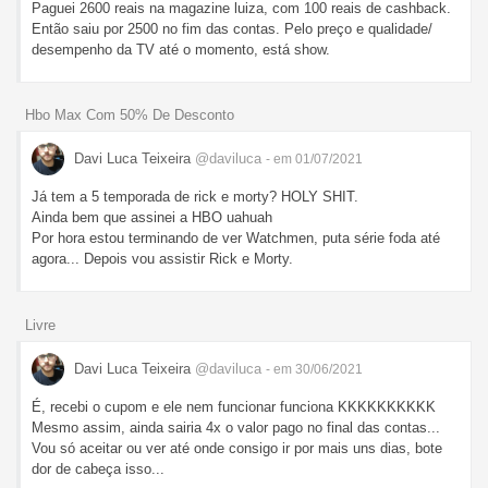
Paguei 2600 reais na magazine luiza, com 100 reais de cashback.
Então saiu por 2500 no fim das contas. Pelo preço e qualidade/
desempenho da TV até o momento, está show.
Hbo Max Com 50% De Desconto
Davi Luca Teixeira
@daviluca
- em 01/07/2021
Já tem a 5 temporada de rick e morty? HOLY SHIT.
Ainda bem que assinei a HBO uahuah
Por hora estou terminando de ver Watchmen, puta série foda até
agora... Depois vou assistir Rick e Morty.
Livre
Davi Luca Teixeira
@daviluca
- em 30/06/2021
É, recebi o cupom e ele nem funcionar funciona KKKKKKKKKK
Mesmo assim, ainda sairia 4x o valor pago no final das contas...
Vou só aceitar ou ver até onde consigo ir por mais uns dias, bote
dor de cabeça isso...