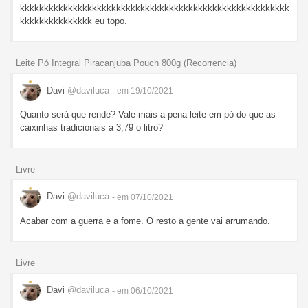
kkkkkkkkkkkkkkkkkkkkkkkkkkkkkkkkkkkkkkkkkkkkkkkkkkkkkkkk
kkkkkkkkkkkkkkk eu topo.
Leite Pó Integral Piracanjuba Pouch 800g (Recorrencia)
Davi
@daviluca
- em 19/10/2021
Quanto será que rende? Vale mais a pena leite em pó do que as
caixinhas tradicionais a 3,79 o litro?
Livre
Davi
@daviluca
- em 07/10/2021
Acabar com a guerra e a fome. O resto a gente vai arrumando.
Livre
Davi
@daviluca
- em 06/10/2021