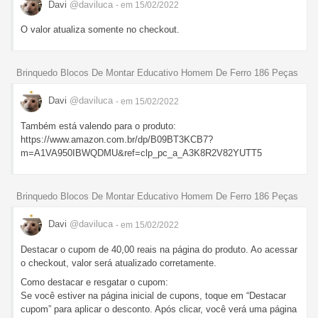
Davi
@daviluca
- em 15/02/2022
O valor atualiza somente no checkout.
Brinquedo Blocos De Montar Educativo Homem De Ferro 186 Peças
Davi
@daviluca
- em 15/02/2022
Também está valendo para o produto:
https://www.amazon.com.br/dp/B09BT3KCB7?
m=A1VA950IBWQDMU&ref=clp_pc_a_A3K8R2V82YUTT5
Brinquedo Blocos De Montar Educativo Homem De Ferro 186 Peças
Davi
@daviluca
- em 15/02/2022
Destacar o cupom de 40,00 reais na página do produto. Ao acessar
o checkout, valor será atualizado corretamente.
Como destacar e resgatar o cupom:
Se você estiver na página inicial de cupons, toque em “Destacar
cupom” para aplicar o desconto. Após clicar, você verá uma página