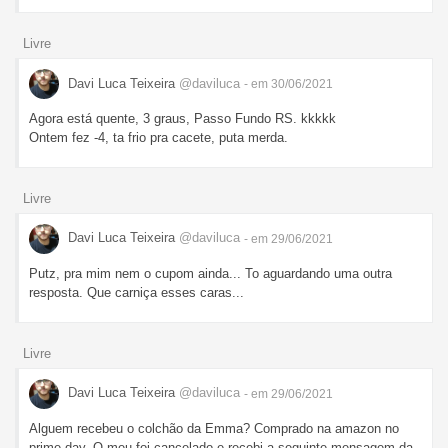
Livre
Davi Luca Teixeira
@daviluca
- em 30/06/2021
Agora está quente, 3 graus, Passo Fundo RS. kkkkk
Ontem fez -4, ta frio pra cacete, puta merda.
Livre
Davi Luca Teixeira
@daviluca
- em 29/06/2021
Putz, pra mim nem o cupom ainda... To aguardando uma outra
resposta. Que carniça esses caras...
Livre
Davi Luca Teixeira
@daviluca
- em 29/06/2021
Alguem recebeu o colchão da Emma? Comprado na amazon no
prime day. O meu foi cancelado e recebi a seguinte mensagem da