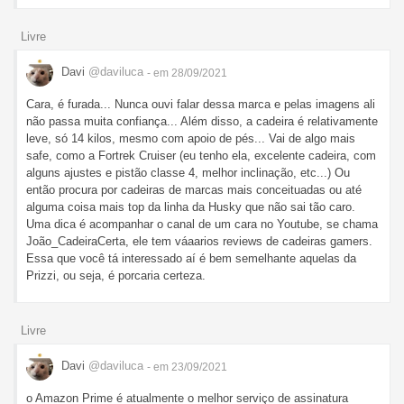
Livre
Davi
@daviluca
- em 28/09/2021
Cara, é furada... Nunca ouvi falar dessa marca e pelas imagens ali
não passa muita confiança... Além disso, a cadeira é relativamente
leve, só 14 kilos, mesmo com apoio de pés... Vai de algo mais
safe, como a Fortrek Cruiser (eu tenho ela, excelente cadeira, com
alguns ajustes e pistão classe 4, melhor inclinação, etc...) Ou
então procura por cadeiras de marcas mais conceituadas ou até
alguma coisa mais top da linha da Husky que não sai tão caro.
Uma dica é acompanhar o canal de um cara no Youtube, se chama
João_CadeiraCerta, ele tem váaarios reviews de cadeiras gamers.
Essa que você tá interessado aí é bem semelhante aquelas da
Prizzi, ou seja, é porcaria certeza.
Livre
Davi
@daviluca
- em 23/09/2021
o Amazon Prime é atualmente o melhor serviço de assinatura