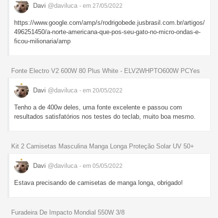
Davi
@daviluca
- em 27/05/2022
https://www.google.com/amp/s/rodrigobede.jusbrasil.com.br/artigos/
496251450/a-norte-americana-que-pos-seu-gato-no-micro-ondas-e-
ficou-milionaria/amp
Fonte Electro V2 600W 80 Plus White - ELV2WHPTO600W PCYes
Davi
@daviluca
- em 20/05/2022
Tenho a de 400w deles, uma fonte excelente e passou com
resultados satisfatórios nos testes do teclab, muito boa mesmo.
Kit 2 Camisetas Masculina Manga Longa Proteção Solar UV 50+
Davi
@daviluca
- em 05/05/2022
Estava precisando de camisetas de manga longa, obrigado!
Furadeira De Impacto Mondial 550W 3/8