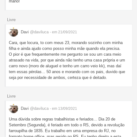
mano!
Livre
Davi
@daviluca
- em 21/09/2021
Cara, que locura, to com meus 23, morando sozinho com minha
filha e ainda ajudo como posso minha mãe quando ela precisa.
O pior é que frequentemente me pergunto se sou um cara meio
atrasado na vida, por que ainda não tenho uma casa própria e um
carro novo (moro de aluguel e tenho um carro veio kk), mas daí
tem essas pérolas... 50 anos e morando com os pais, duvido que
seja por necessidade de ambos, certeza que é deitado.
Livre
Davi
@daviluca
- em 13/09/2021
Uma dúvida sobre regras trabalhistas e feriados... Dia 20 de
Setembro (Segunda), é feriado em todo o RS, devido a revolução
farroupilha de 1835. Eu trabalho em uma empresa do RJ, no
formato home office, mas resido no RS. Eu tenho direito a esta