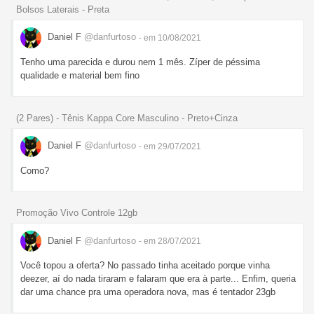
Bolsos Laterais - Preta
Daniel F
@danfurtoso
- em 10/08/2021
Tenho uma parecida e durou nem 1 mês. Zíper de péssima
qualidade e material bem fino
(2 Pares) - Tênis Kappa Core Masculino - Preto+Cinza
Daniel F
@danfurtoso
- em 29/07/2021
Como?
Promoção Vivo Controle 12gb
Daniel F
@danfurtoso
- em 28/07/2021
Você topou a oferta? No passado tinha aceitado porque vinha
deezer, aí do nada tiraram e falaram que era à parte... Enfim, queria
dar uma chance pra uma operadora nova, mas é tentador 23gb