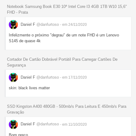
Notebook Samsung Book E30 10ª Intel Core I3 4GB 1TB W10 15,6"
FHD - Prata
Daniel F
@danfurtoso
- em 24/11/2020
Infelizmente o próximo "degrau" de um note FHD é um Lenovo
S145 de quase 4k
Cortador De Cartão Dobrável Portátil Para Carregar Cartões De
Segurança
Daniel F
@danfurtoso
- em 17/11/2020
skin: black lives matter
SSD Kingston A400 480GB - 500mb/s Para Leitura E 450mb/s Para
Gravação
Daniel F
@danfurtoso
- em 11/10/2020
Bom preço