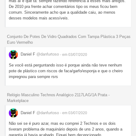
mas aí é que tá: sempre fazendo referência a esses mais antigos.
De 2010 pra frente achar comentários tipo os meus ficou bem
comum. Sinceramente acho que a qualidade caiu, ao menos
desses modelos mais acessíveis.
Conjunto De Potes De Vidro Quadrados Com Tampa Plástica 3 Peças
Euro Vermelho
Daniel F
@danfurtoso
- em 03/07/2020
Se você está perguntando isso é porque ainda não teve nenhum
pote de plástico com riscos de faca/garfo/esponja e que o cheiro
impregnou para sempre rsrs
Relógio Masculino Technos Analógico 2117LAG/1A Prata -
Marketplace
Daniel F
@danfurtoso
- em 03/07/2020
Não sei se é puro azar, mas eu comprei 2 Technos e os dois
tiveram problema de maquinário depois de uns 2 anos, quando a
garantia já havia acabado. Fiquei bem decepcionado.