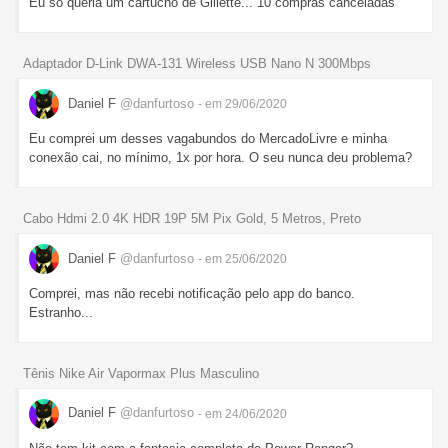
Eu só queria um cartucho de Gillette... 10 compras canceladas
Adaptador D-Link DWA-131 Wireless USB Nano N 300Mbps
Daniel F
@danfurtoso
- em 29/06/2020
Eu comprei um desses vagabundos do MercadoLivre e minha
conexão cai, no mínimo, 1x por hora. O seu nunca deu problema?
Cabo Hdmi 2.0 4K HDR 19P 5M Pix Gold, 5 Metros, Preto
Daniel F
@danfurtoso
- em 25/06/2020
Comprei, mas não recebi notificação pelo app do banco.
Estranho...
Tênis Nike Air Vapormax Plus Masculino
Daniel F
@danfurtoso
- em 24/06/2020