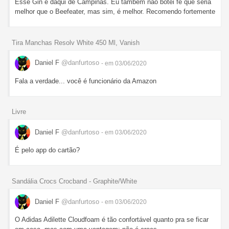
Esse Gin é daqui de Campinas. Eu também não botei fé que seria
melhor que o Beefeater, mas sim, é melhor. Recomendo fortemente
Tira Manchas Resolv White 450 Ml, Vanish
Daniel F
@danfurtoso
- em 03/06/2020
Fala a verdade... você é funcionário da Amazon
Livre
Daniel F
@danfurtoso
- em 03/06/2020
É pelo app do cartão?
Sandália Crocs Crocband - Graphite/White
Daniel F
@danfurtoso
- em 03/06/2020
O Adidas Adilette Cloudfoam é tão confortável quanto pra se ficar