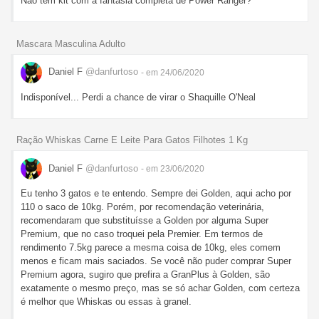
Não tem kit com a fantasia completa de Power Ranger?
Mascara Masculina Adulto
Daniel F
@danfurtoso
- em 24/06/2020
Indisponível... Perdi a chance de virar o Shaquille O'Neal
Ração Whiskas Carne E Leite Para Gatos Filhotes 1 Kg
Daniel F
@danfurtoso
- em 23/06/2020
Eu tenho 3 gatos e te entendo. Sempre dei Golden, aqui acho por
110 o saco de 10kg. Porém, por recomendação veterinária,
recomendaram que substituísse a Golden por alguma Super
Premium, que no caso troquei pela Premier. Em termos de
rendimento 7.5kg parece a mesma coisa de 10kg, eles comem
menos e ficam mais saciados. Se você não puder comprar Super
Premium agora, sugiro que prefira a GranPlus à Golden, são
exatamente o mesmo preço, mas se só achar Golden, com certeza
é melhor que Whiskas ou essas à granel.