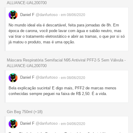
ALLIANCE-UAL200700
Daniel F
@danfurtoso
- em 08/06/2020
No mundo ideal ela é descartável, feita para jornadas de 8h. Em
época de carona, você pode lavar com água e sabão neutro, mas
vai tirar o tratamento eletrostático e abrir as tramas, o que por si só
já matou o produto, mas é uma opção.
Máscara Respiratória Semifacial N95 Antiviral PFF2-S Sem Válvula -
ALLIANCE-UAL200700
Daniel F
@danfurtoso
- em 08/06/2020
Bela explicação sucinta! E digo mais, PFF2 de marcas menos
conhecidas sempre peguei na faixa de R$ 2,50. É a vida.
Gin Beg 750ml (+18)
Daniel F
@danfurtoso
- em 04/06/2020