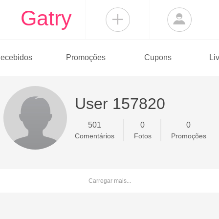
Gatry
ecebidos
Promoções
Cupons
Li
User 157820
501
0
0
Comentários
Fotos
Promoções
Carregar mais...