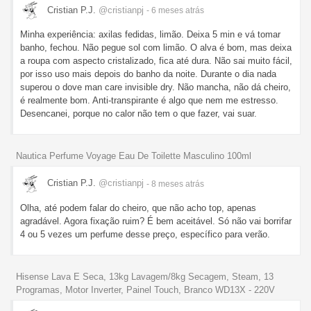
Cristian P.J.
@cristianpj
- 6 meses
atrás
Minha experiência: axilas fedidas, limão. Deixa 5 min e vá tomar
banho, fechou. Não pegue sol com limão. O alva é bom, mas deixa
a roupa com aspecto cristalizado, fica até dura. Não sai muito fácil,
por isso uso mais depois do banho da noite. Durante o dia nada
superou o dove man care invisible dry. Não mancha, não dá cheiro,
é realmente bom. Anti-transpirante é algo que nem me estresso.
Desencanei, porque no calor não tem o que fazer, vai suar.
Nautica Perfume Voyage Eau De Toilette Masculino 100ml
Cristian P.J.
@cristianpj
- 8 meses
atrás
Olha, até podem falar do cheiro, que não acho top, apenas
agradável. Agora fixação ruim? É bem aceitável. Só não vai borrifar
4 ou 5 vezes um perfume desse preço, específico para verão.
Hisense Lava E Seca, 13kg Lavagem/8kg Secagem, Steam, 13
Programas, Motor Inverter, Painel Touch, Branco WD13X - 220V