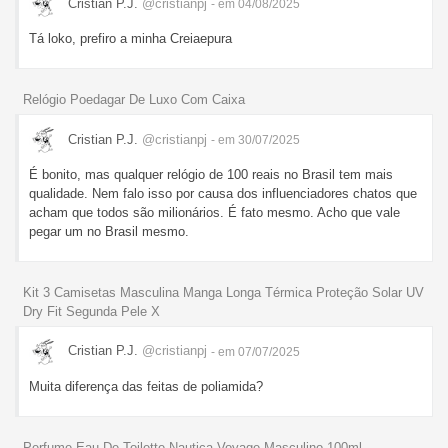
Cristian P.J.
@cristianpj
- em 04/08/2025
Tá loko, prefiro a minha Creiaepura
Relógio Poedagar De Luxo Com Caixa
Cristian P.J.
@cristianpj
- em 30/07/2025
É bonito, mas qualquer relógio de 100 reais no Brasil tem mais
qualidade. Nem falo isso por causa dos influenciadores chatos que
acham que todos são milionários. É fato mesmo. Acho que vale
pegar um no Brasil mesmo.
Kit 3 Camisetas Masculina Manga Longa Térmica Proteção Solar UV
Dry Fit Segunda Pele X
Cristian P.J.
@cristianpj
- em 07/07/2025
Muita diferença das feitas de poliamida?
Perfume Eau De Toilette Nautica Voyage Masculino 100ml