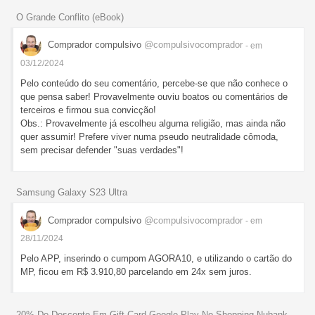
O Grande Conflito (eBook)
Comprador compulsivo
@compulsivocomprador
- em
03/12/2024
Pelo conteúdo do seu comentário, percebe-se que não conhece o
que pensa saber! Provavelmente ouviu boatos ou comentários de
terceiros e firmou sua convicção!
Obs.: Provavelmente já escolheu alguma religião, mas ainda não
quer assumir! Prefere viver numa pseudo neutralidade cômoda,
sem precisar defender "suas verdades"!
Samsung Galaxy S23 Ultra
Comprador compulsivo
@compulsivocomprador
- em
28/11/2024
Pelo APP, inserindo o cumpom AGORA10, e utilizando o cartão do
MP, ficou em R$ 3.910,80 parcelando em 24x sem juros.
20% De Desconto Em Gift Card Google Play No Shopping Nubank