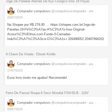
Jogo De Panelas Alemãs De Aço Cirurgico Inox 19 Peças
Comprador compulsivo
@compulsivocomprador
- em
20/07/2025
Na Shopee por R$ 279,00 .... https://shopee.com.br/Jogo-de-
Panelas-19-Pe%C3%A7as-A%C3%A7o-Inox-Original-
Acess%C3%B3rios-com-Fundo-3-Camadas-
Indu%C3%A7%C3%A3o-e-G%C3%A1s-i.326498052.20497994202
A Chave Da Virada - Ebook Kindle
Comprador compulsivo
@compulsivocomprador
- em
17/07/2025
Esse livro muito me ajudou! Recomendo!
Ferro De Passar Roupa A Seco Mondial FSN-55-B - 110V
Comprador compulsivo
@compulsivocomprador
- em
09/07/2025