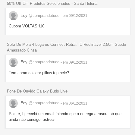
50% Off Em Produtos Selecionados - Santa Helena
Edy
@comprandotudo
- em 09/12/2021
Cupom VOLTASH10
Sofá De Mola 4 Lugares Connect Retrátil E Reclinável 2,50m Suede
Amassado Cinza
Edy
@comprandotudo
- em 09/12/2021
Tem como colocar pillow top nele?
Fone De Ouvido Galaxy Buds Live
Edy
@comprandotudo
- em 06/12/2021
Pois é, hj recebi um email falando que a entrega atrasou. só que,
ainda não consigo rastrear