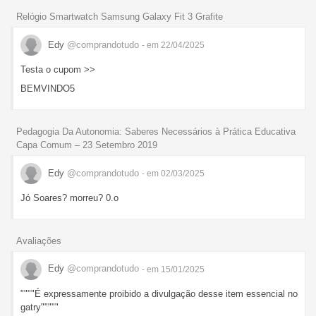
Relógio Smartwatch Samsung Galaxy Fit 3 Grafite
Edy
@comprandotudo
- em 22/04/2025
Testa o cupom >>
BEMVINDO5
Pedagogia Da Autonomia: Saberes Necessários à Prática Educativa
Capa Comum – 23 Setembro 2019
Edy
@comprandotudo
- em 02/03/2025
Jó Soares? morreu? 0.o
Avaliações
Edy
@comprandotudo
- em 15/01/2025
""""É expressamente proibido a divulgação desse item essencial no
gatry"""""