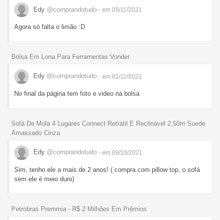
Edy
@comprandotudo
- em 05/11/2021
Agora só falta o limão :D
Bolsa Em Lona Para Ferramentas Vonder
Edy
@comprandotudo
- em 01/11/2021
No final da página tem foto e video na bolsa
Sofá De Mola 4 Lugares Connect Retrátil E Reclinável 2,50m Suede
Amassado Cinza
Edy
@comprandotudo
- em 09/10/2021
Sim, tenho ele a mais de 2 anos! ( compra com pillow top, o sofá
sem ele é meio duro)
Petrobras Premmia - R$ 2 Milhões Em Prêmios