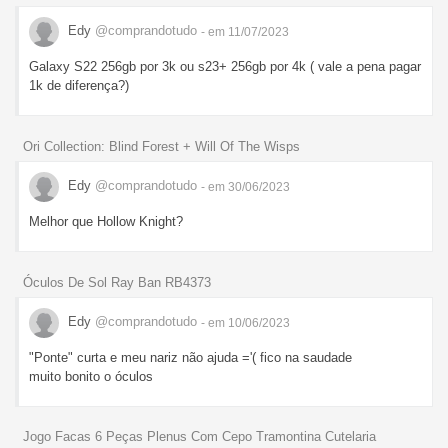
Edy
@comprandotudo
- em 11/07/2023
Galaxy S22 256gb por 3k ou s23+ 256gb por 4k ( vale a pena pagar
1k de diferença?)
Ori Collection: Blind Forest + Will Of The Wisps
Edy
@comprandotudo
- em 30/06/2023
Melhor que Hollow Knight?
Óculos De Sol Ray Ban RB4373
Edy
@comprandotudo
- em 10/06/2023
"Ponte" curta e meu nariz não ajuda ='( fico na saudade
muito bonito o óculos
Jogo Facas 6 Peças Plenus Com Cepo Tramontina Cutelaria