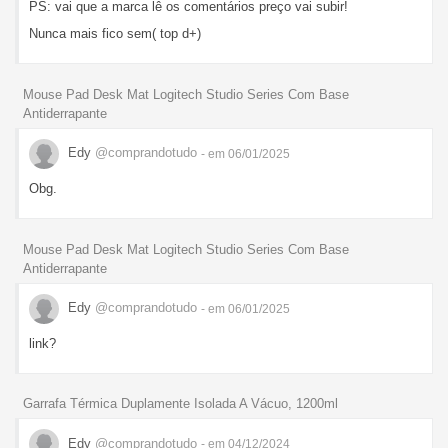
PS: vai que a marca lê os comentários preço vai subir!
Nunca mais fico sem( top d+)
Mouse Pad Desk Mat Logitech Studio Series Com Base
Antiderrapante
Edy
@comprandotudo
- em 06/01/2025
Obg.
Mouse Pad Desk Mat Logitech Studio Series Com Base
Antiderrapante
Edy
@comprandotudo
- em 06/01/2025
link?
Garrafa Térmica Duplamente Isolada A Vácuo, 1200ml
Edy
@comprandotudo
- em 04/12/2024