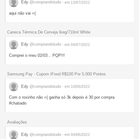
Edy
@comprandotudo
- em 13/07/2022
aqui não vai =(
Caneca Térmica De Cerveja Ikeg/710ml White
Edy
@comprandotudo
- em 04/07/2022
Comprei o meu 02/03... PQP!!!
Samsung Pay - Cupom IFood R$100 Por 5.000 Pontos
Edy
@comprandotudo
- em 10/06/2022
Com o roxinho não =( ganha só 3k depois é 30 por compra
#chatiado
Avaliações
Edy
@comprandotudo
- em 04/06/2022