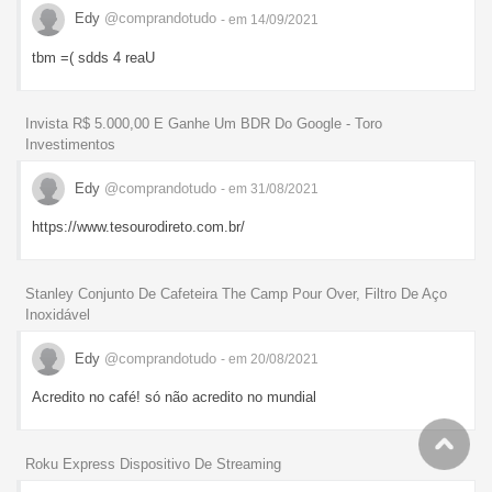
Edy
@comprandotudo
- em 14/09/2021
tbm =( sdds 4 reaU
Invista R$ 5.000,00 E Ganhe Um BDR Do Google - Toro
Investimentos
Edy
@comprandotudo
- em 31/08/2021
https://www.tesourodireto.com.br/
Stanley Conjunto De Cafeteira The Camp Pour Over, Filtro De Aço
Inoxidável
Edy
@comprandotudo
- em 20/08/2021
Acredito no café! só não acredito no mundial
Roku Express Dispositivo De Streaming