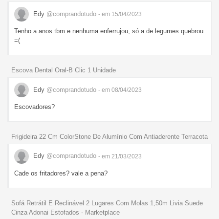
Edy
@comprandotudo
- em 15/04/2023
Tenho a anos tbm e nenhuma enferrujou, só a de legumes quebrou
=(
Escova Dental Oral-B Clic 1 Unidade
Edy
@comprandotudo
- em 08/04/2023
Escovadores?
Frigideira 22 Cm ColorStone De Alumínio Com Antiaderente Terracota
Edy
@comprandotudo
- em 21/03/2023
Cade os fritadores? vale a pena?
Sofá Retrátil E Reclinável 2 Lugares Com Molas 1,50m Livia Suede
Cinza Adonai Estofados - Marketplace