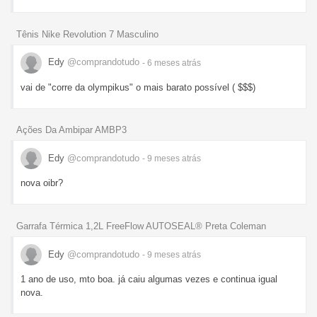
Tênis Nike Revolution 7 Masculino
Edy
@comprandotudo
- 6 meses
atrás
vai de "corre da olympikus" o mais barato possível ( $$$)
Ações Da Ambipar AMBP3
Edy
@comprandotudo
- 9 meses
atrás
nova oibr?
Garrafa Térmica 1,2L FreeFlow AUTOSEAL® Preta Coleman
Edy
@comprandotudo
- 9 meses
atrás
1 ano de uso, mto boa. já caiu algumas vezes e continua igual
nova.