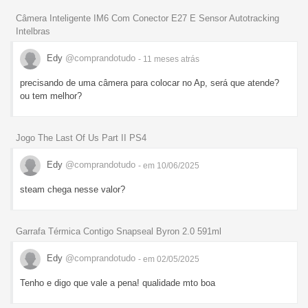
Câmera Inteligente IM6 Com Conector E27 E Sensor Autotracking
Intelbras
Edy
@comprandotudo
- 11 meses
atrás
precisando de uma câmera para colocar no Ap, será que atende?
ou tem melhor?
Jogo The Last Of Us Part II PS4
Edy
@comprandotudo
- em 10/06/2025
steam chega nesse valor?
Garrafa Térmica Contigo Snapseal Byron 2.0 591ml
Edy
@comprandotudo
- em 02/05/2025
Tenho e digo que vale a pena! qualidade mto boa