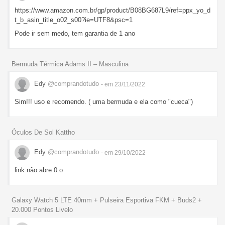
https://www.amazon.com.br/gp/product/B08BG687L9/ref=ppx_yo_d
t_b_asin_title_o02_s00?ie=UTF8&psc=1
Pode ir sem medo, tem garantia de 1 ano
Bermuda Térmica Adams II – Masculina
Edy
@comprandotudo
- em 23/11/2022
Sim!!! uso e recomendo. ( uma bermuda e ela como "cueca")
Óculos De Sol Kattho
Edy
@comprandotudo
- em 29/10/2022
link não abre 0.o
Galaxy Watch 5 LTE 40mm + Pulseira Esportiva FKM + Buds2 +
20.000 Pontos Livelo