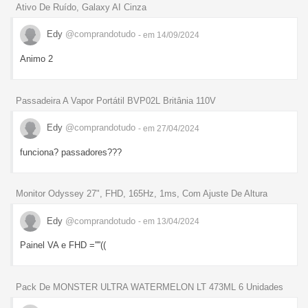
Ativo De Ruído, Galaxy AI Cinza
Edy
@comprandotudo
- em 14/09/2024
Animo 2
Passadeira A Vapor Portátil BVP02L Britânia 110V
Edy
@comprandotudo
- em 27/04/2024
funciona? passadores???
Monitor Odyssey 27", FHD, 165Hz, 1ms, Com Ajuste De Altura
Edy
@comprandotudo
- em 13/04/2024
Painel VA e FHD =''''((
Pack De MONSTER ULTRA WATERMELON LT 473ML 6 Unidades