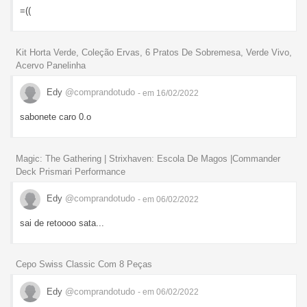
=((
Kit Horta Verde, Coleção Ervas, 6 Pratos De Sobremesa, Verde Vivo,
Acervo Panelinha
Edy
@comprandotudo
- em 16/02/2022
sabonete caro 0.o
Magic: The Gathering | Strixhaven: Escola De Magos |Commander
Deck Prismari Performance
Edy
@comprandotudo
- em 06/02/2022
sai de retoooo sata...
Cepo Swiss Classic Com 8 Peças
Edy
@comprandotudo
- em 06/02/2022