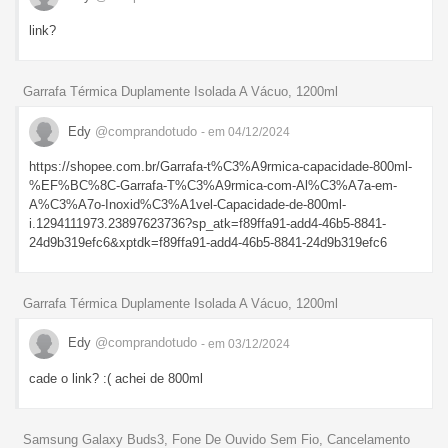
link?
Garrafa Térmica Duplamente Isolada A Vácuo, 1200ml
Edy
@comprandotudo
- em 04/12/2024
https://shopee.com.br/Garrafa-t%C3%A9rmica-capacidade-800ml-
%EF%BC%8C-Garrafa-T%C3%A9rmica-com-Al%C3%A7a-em-
A%C3%A7o-Inoxid%C3%A1vel-Capacidade-de-800ml-
i.1294111973.23897623736?sp_atk=f89ffa91-add4-46b5-8841-
24d9b319efc6&xptdk=f89ffa91-add4-46b5-8841-24d9b319efc6
Garrafa Térmica Duplamente Isolada A Vácuo, 1200ml
Edy
@comprandotudo
- em 03/12/2024
cade o link? :( achei de 800ml
Samsung Galaxy Buds3, Fone De Ouvido Sem Fio, Cancelamento