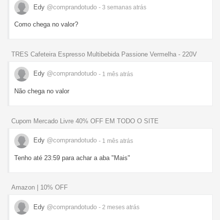
Edy
@comprandotudo
- 3 semanas
atrás
Como chega no valor?
TRES Cafeteira Espresso Multibebida Passione Vermelha - 220V
Edy
@comprandotudo
- 1 mês
atrás
Não chega no valor
Cupom Mercado Livre 40% OFF EM TODO O SITE
Edy
@comprandotudo
- 1 mês
atrás
Tenho até 23:59 para achar a aba "Mais"
Amazon | 10% OFF
Edy
@comprandotudo
- 2 meses
atrás