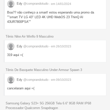
Edy
@comprandotudo
- em 14/01/2024
Boa?? não conheço a smart! estou esperando uma promo da
""smart TV LG 43" LED 4K UHD WebOS 23 ThinQ AI
43UR7800PSA""
Tênis Nike Air Winflo 9 Masculino
Edy
@comprandotudo
- em 26/10/2023
319 aqui =(
Tênis De Basquete Masculino Under Armour Spawn 3
Edy
@comprandotudo
- em 09/10/2023
cancelaram aqui =(
Samsung Galaxy S23+ 5G 256GB Tela 6.6'' 8GB RAM IP68
Processador Qualcomm Snapdragon