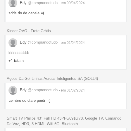
Edy
@comprandotudo
- em 09/04/2024
sdds do de canela =(
Kinder OVO - Frete Grátis
Edy
@comprandotudo
- em 01/04/2024
kkkkkkkkkk
+1 tatata
Açoes Da Gol Linhas Aereas Inteligentes SA (GOLL4)
Edy
@comprandotudo
- em 01/02/2024
Lembro do dia e perdi =(
Smart TV Philips 43" Full HD 43PFG6918/78, Google TV, Comando
De Voz, HDR, 3 HDMI, Wifi 5G, Bluetooth