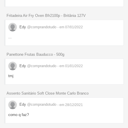
Fritadeira Air Fry Oven Bfr2100p - Britânia 127V
Edy
@comprandotudo
- em 07/01/2022
...
Panettone Frutas Bauducco - 500g
Edy
@comprandotudo
- em 01/01/2022
tmj
Assento Sanitário Soft Close Monte Carlo Branco
Edy
@comprandotudo
- em 28/12/2021
como q faz?