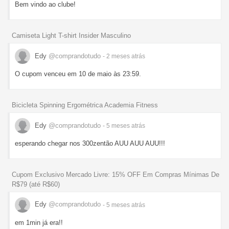
Bem vindo ao clube!
Camiseta Light T-shirt Insider Masculino
Edy
@comprandotudo
- 2 meses
atrás
O cupom venceu em 10 de maio às 23:59.
Bicicleta Spinning Ergométrica Academia Fitness
Edy
@comprandotudo
- 5 meses
atrás
esperando chegar nos 300zentão AUU AUU AUU!!!
Cupom Exclusivo Mercado Livre: 15% OFF Em Compras Mínimas De
R$79 (até R$60)
Edy
@comprandotudo
- 5 meses
atrás
em 1min já era!!