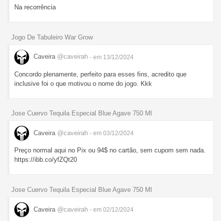
Na recorrência
Jogo De Tabuleiro War Grow
Caveira
@caveirah
- em 13/12/2024
Concordo plenamente, perfeito para esses fins, acredito que
inclusive foi o que motivou o nome do jogo. Kkk
Jose Cuervo Tequila Especial Blue Agave 750 Ml
Caveira
@caveirah
- em 03/12/2024
Preço normal aqui no Pix ou 94$ no cartão, sem cupom sem nada.
https://ibb.co/yfZQt20
Jose Cuervo Tequila Especial Blue Agave 750 Ml
Caveira
@caveirah
- em 02/12/2024