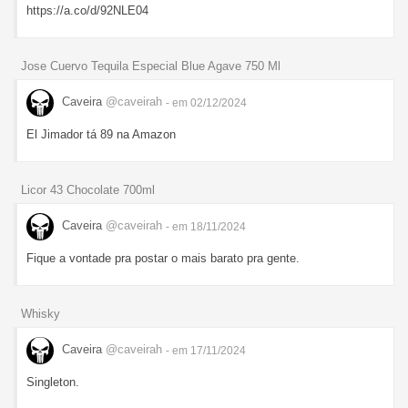
https://a.co/d/92NLE04
Jose Cuervo Tequila Especial Blue Agave 750 Ml
Caveira
@caveirah
- em 02/12/2024
El Jimador tá 89 na Amazon
Licor 43 Chocolate 700ml
Caveira
@caveirah
- em 18/11/2024
Fique a vontade pra postar o mais barato pra gente.
Whisky
Caveira
@caveirah
- em 17/11/2024
Singleton.