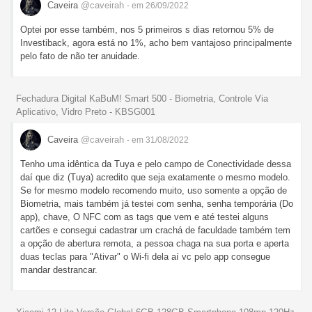
Caveira
@caveirah
- em 26/09/2022
Optei por esse também, nos 5 primeiros s dias retornou 5% de
Investiback, agora está no 1%, acho bem vantajoso principalmente
pelo fato de não ter anuidade.
Fechadura Digital KaBuM! Smart 500 - Biometria, Controle Via
Aplicativo, Vidro Preto - KBSG001
Caveira
@caveirah
- em 31/08/2022
Tenho uma idêntica da Tuya e pelo campo de Conectividade dessa
daí que diz (Tuya) acredito que seja exatamente o mesmo modelo.
Se for mesmo modelo recomendo muito, uso somente a opção de
Biometria, mais também já testei com senha, senha temporária (Do
app), chave, O NFC com as tags que vem e até testei alguns
cartões e consegui cadastrar um crachá de faculdade também tem
a opção de abertura remota, a pessoa chaga na sua porta e aperta
duas teclas para "Ativar" o Wi-fi dela aí vc pelo app consegue
mandar destrancar.