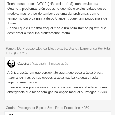
Tenho esse modelo WD10 ( Não sei se é M), acho muito boa.
Quanto a problemas crônicos acho que não é exclusividade desse
modelo, mas o tripé do tambor costuma dar problemas com o
tempo, no caso da minha durou 8 anos, troquei tem pouco mais de
1 mês.
Acabou que eu mesmo troquei mas é um baita trampo pq tem que
desmontar a máquina praticamente inteira.
Panela De Pressão Elétrica Electrolux 6L Branca Experience Por Rita
Lobo (PCC21)
Caveira
@caveirah
- 8 meses
atrás
A única opção em que percebi até agora que seca a água é para
fazer arroz, nas outras opções a água não baixa quase nada,
feijão, carne, frango.
É excelente e prática vale d+ cada, dá pra usar ela aberta em uma
emergência que focar sem gás na opção manual ou refogar. Kkkkk
Cordao Prolongador Bipolar 3m - Preto Force Line, 4950