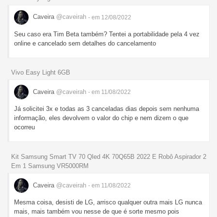
Caveira
@caveirah
- em 12/08/2022
Seu caso era Tim Beta também? Tentei a portabilidade pela 4 vez
online e cancelado sem detalhes do cancelamento
Vivo Easy Light 6GB
Caveira
@caveirah
- em 11/08/2022
Já solicitei 3x e todas as 3 canceladas dias depois sem nenhuma
informação, eles devolvem o valor do chip e nem dizem o que
ocorreu
Kit Samsung Smart TV 70 Qled 4K 70Q65B 2022 E Robô Aspirador 2
Em 1 Samsung VR5000RM
Caveira
@caveirah
- em 11/08/2022
Mesma coisa, desisti de LG, arrisco qualquer outra mais LG nunca
mais, mais também vou nesse de que é sorte mesmo pois