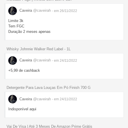
Caveira
@caveirah
- em 26/11/2022
Limite 3k
Tem FGC
Duração 2 meses apenas
Whisky Johnnie Walker Red Label - 1L
Caveira
@caveirah
- em 24/11/2022
+5,99 de cashback
Detergente Para Lava Louças Em Pó Finish 700 G
Caveira
@caveirah
- em 24/11/2022
Indisponível aqui
Vai De Visa | Até 3 Meses De Amazon Prime Grátis