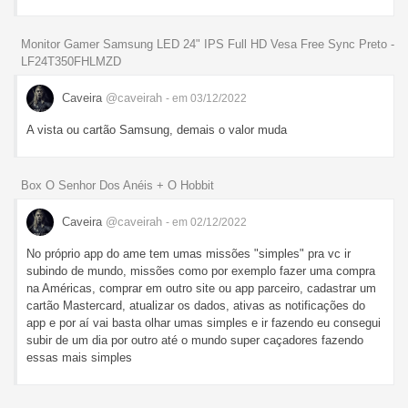
Monitor Gamer Samsung LED 24" IPS Full HD Vesa Free Sync Preto -
LF24T350FHLMZD
Caveira
@caveirah
- em 03/12/2022
A vista ou cartão Samsung, demais o valor muda
Box O Senhor Dos Anéis + O Hobbit
Caveira
@caveirah
- em 02/12/2022
No próprio app do ame tem umas missões "simples" pra vc ir
subindo de mundo, missões como por exemplo fazer uma compra
na Américas, comprar em outro site ou app parceiro, cadastrar um
cartão Mastercard, atualizar os dados, ativas as notificações do
app e por aí vai basta olhar umas simples e ir fazendo eu consegui
subir de um dia por outro até o mundo super caçadores fazendo
essas mais simples