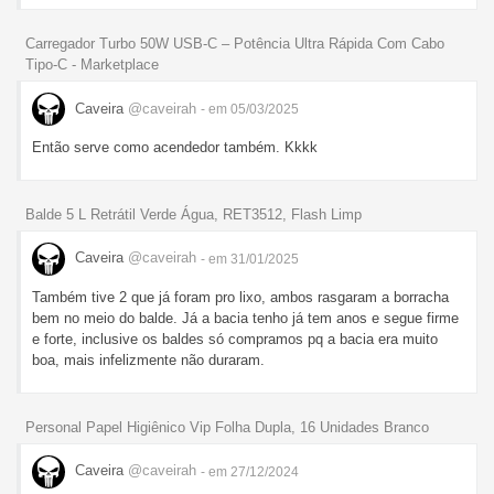
Carregador Turbo 50W USB-C – Potência Ultra Rápida Com Cabo
Tipo-C - Marketplace
Caveira
@caveirah
- em 05/03/2025
Então serve como acendedor também. Kkkk
Balde 5 L Retrátil Verde Água, RET3512, Flash Limp
Caveira
@caveirah
- em 31/01/2025
Também tive 2 que já foram pro lixo, ambos rasgaram a borracha
bem no meio do balde. Já a bacia tenho já tem anos e segue firme
e forte, inclusive os baldes só compramos pq a bacia era muito
boa, mais infelizmente não duraram.
Personal Papel Higiênico Vip Folha Dupla, 16 Unidades Branco
Caveira
@caveirah
- em 27/12/2024