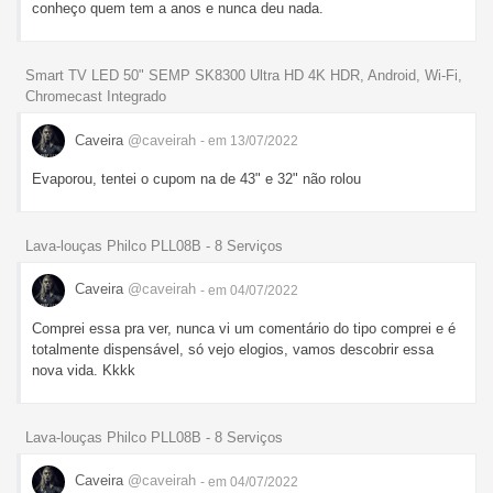
conheço quem tem a anos e nunca deu nada.
Smart TV LED 50" SEMP SK8300 Ultra HD 4K HDR, Android, Wi-Fi,
Chromecast Integrado
Caveira
@caveirah
- em 13/07/2022
Evaporou, tentei o cupom na de 43" e 32" não rolou
Lava-louças Philco PLL08B - 8 Serviços
Caveira
@caveirah
- em 04/07/2022
Comprei essa pra ver, nunca vi um comentário do tipo comprei e é
totalmente dispensável, só vejo elogios, vamos descobrir essa
nova vida. Kkkk
Lava-louças Philco PLL08B - 8 Serviços
Caveira
@caveirah
- em 04/07/2022