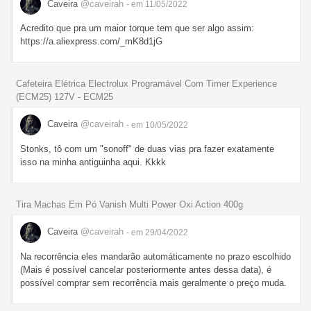
Caveira
@caveirah
- em 11/05/2022
Acredito que pra um maior torque tem que ser algo assim:
https://a.aliexpress.com/_mK8d1jG
Cafeteira Elétrica Electrolux Programável Com Timer Experience
(ECM25) 127V - ECM25
Caveira
@caveirah
- em 10/05/2022
Stonks, tô com um "sonoff" de duas vias pra fazer exatamente
isso na minha antiguinha aqui. Kkkk
Tira Machas Em Pó Vanish Multi Power Oxi Action 400g
Caveira
@caveirah
- em 29/04/2022
Na recorrência eles mandarão automáticamente no prazo escolhido
(Mais é possível cancelar posteriormente antes dessa data), é
possível comprar sem recorrência mais geralmente o preço muda.