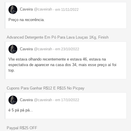
Caveira
@caveirah
- em 11/11/2022
Preço na recorrência.
Advanced Detergente Em Pó Para Lava Louças 1Kg, Finish
Caveira
@caveirah
- em 23/10/2022
Vlw estava olhando recentemente e estava 46, estava na
espectativa de aparecer na casa dos 34, mais esse preço aí foi
top.
Cupons Para Ganhar R$12 E R$15 No Picpay
Caveira
@caveirah
- em 17/10/2022
é 5 pá pá pá...
Paypal R$25 OFF