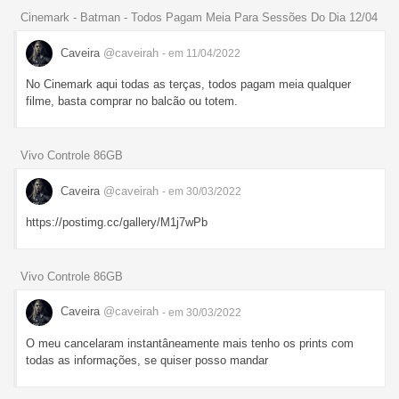
Cinemark - Batman - Todos Pagam Meia Para Sessões Do Dia 12/04
Caveira
@caveirah
- em 11/04/2022
No Cinemark aqui todas as terças, todos pagam meia qualquer
filme, basta comprar no balcão ou totem.
Vivo Controle 86GB
Caveira
@caveirah
- em 30/03/2022
https://postimg.cc/gallery/M1j7wPb
Vivo Controle 86GB
Caveira
@caveirah
- em 30/03/2022
O meu cancelaram instantâneamente mais tenho os prints com
todas as informações, se quiser posso mandar