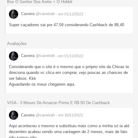
Box O Senhor Dos Anéis + O Hobbit
Caveira
@caveirah
- em 01/12/2022
Super caçadores sai por 47,59 considerando Cashback de 88,40
Avaliações
Caveira
@caveirah
- em 01/12/2022
Considerando que o site é o mesmo que o próprio site da Chivas te
direciona quando vc clica em comprar, vejo poucas as chances de
ser falsos. Kkk
Aguardando os meus chegarem aqui.
VISA - 3 Meses De Amazon Prime E R$ 50 De Cashback
Caveira
@caveirah
- em 30/11/2022
Aqui aconteceu o mesmo e substituiu mais como a minha só ia até
dezembro acabou sendo uma vantagem de 2 meses, mais de fato
não somou não.