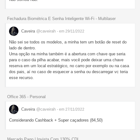
Fechadura Biométrica E Senha Inteligente Wi-Fi - Multilaser
Caveira
@caveirah
- em 29/11/2022
Não sei se todos os modelos, a minha tem um botão de reset do
lado de dentro.
Uma opção na minha também é a abertura com chave que seria
para o caso da pilha acabar, mais você pode deixar uma chave
reserva em um local estratégico, no carro por exemplo ou na casa
dos pais, aí no caso de esquecer a senha ou descarregar vc teria
esse recurso.
Office 365 - Personal
Caveira
@caveirah
- em 27/11/2022
Considerando Cashback + Super caçadores (84,50)
Mercado Pago | Invista Com 130% CDI