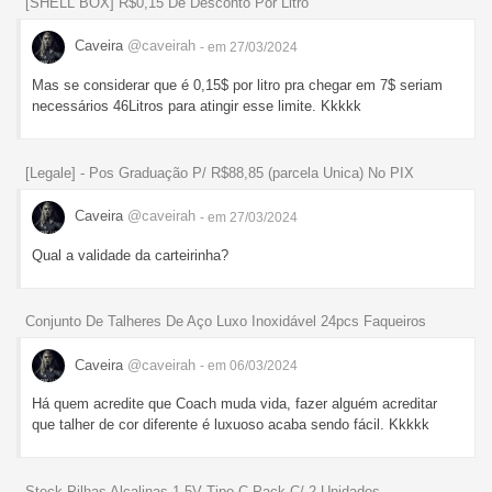
[SHELL BOX] R$0,15 De Desconto Por Litro
Caveira
@caveirah
- em 27/03/2024
Mas se considerar que é 0,15$ por litro pra chegar em 7$ seriam
necessários 46Litros para atingir esse limite. Kkkkk
[Legale] - Pos Graduação P/ R$88,85 (parcela Unica) No PIX
Caveira
@caveirah
- em 27/03/2024
Qual a validade da carteirinha?
Conjunto De Talheres De Aço Luxo Inoxidável 24pcs Faqueiros
Caveira
@caveirah
- em 06/03/2024
Há quem acredite que Coach muda vida, fazer alguém acreditar
que talher de cor diferente é luxuoso acaba sendo fácil. Kkkkk
Steck Pilhas Alcalinas 1.5V Tipo C Pack C/ 2 Unidades