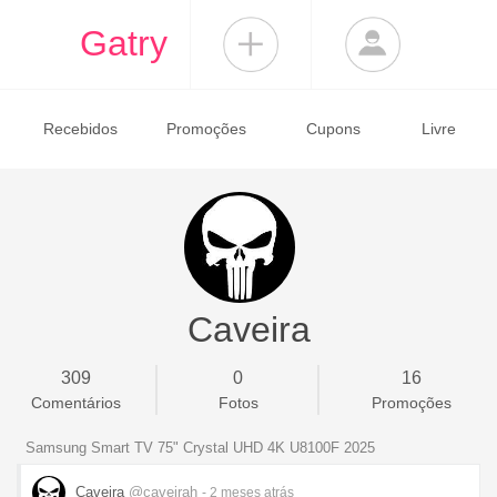
Gatry
Recebidos
Promoções
Cupons
Livre
Caveira
309
0
16
Comentários
Fotos
Promoções
Samsung Smart TV 75" Crystal UHD 4K U8100F 2025
Caveira
@caveirah
- 2 meses
atrás