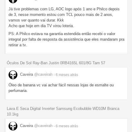
Já tive problemas com LG, AOC logo após 1 ano e Philco depois
de 3, nesse momento estou com TCL pouco mais de 2 anos,
vamos ver quanto vai durar. Kkk
Acho que hoje em dia TV virou loteria.
PS: A Philco estava na garantia estendida então recebi o valor
integral por falta de resposta da assistência que eles mandaram pra
retirar a tv.
Óculos De Sol Ray-Ban Justin 0RB4165L 601/8G Tam 57
Caveira
@caveirah
- 6 meses
atrás
Óleo de banana vc vai achar fácil nessas lojas de esmalte ou
perfumaria.
Lava E Seca Digital Inverter Samsung Ecobubble WD10M Branca
10.1kg
Caveira
@caveirah
- 6 meses
atrás