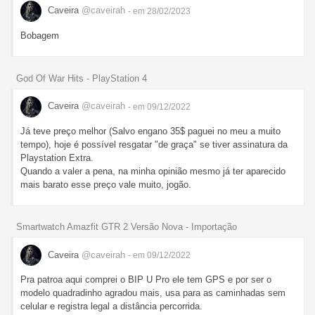
Caveira
@caveirah
- em 28/02/2023
Bobagem
God Of War Hits - PlayStation 4
Caveira
@caveirah
- em 09/12/2022
Já teve preço melhor (Salvo engano 35$ paguei no meu a muito
tempo), hoje é possível resgatar "de graça" se tiver assinatura da
Playstation Extra.
Quando a valer a pena, na minha opinião mesmo já ter aparecido
mais barato esse preço vale muito, jogão.
Smartwatch Amazfit GTR 2 Versão Nova - Importação
Caveira
@caveirah
- em 09/12/2022
Pra patroa aqui comprei o BIP U Pro ele tem GPS e por ser o
modelo quadradinho agradou mais, usa para as caminhadas sem
celular e registra legal a distância percorrida.