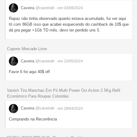
Caveira
@caveirah
- em 03/08/2024
Rapaz não tinha observado quanto estava acumulado, fui ver aqui
tô com 86GB isso que acabei esquecendo do cashback de 10$ que
dá pra pegar +1Gb TD mês, devo ter perdido uns 5.
Cupons Mercado Livre
Caveira
@caveirah
- em 15/05/2024
Favor 6 foi aqui 40$ off
Vanish Tira Manchas Em Pó Multi Power Oxi Action 2 5Kg Refil
Econômico Para Roupas Coloridas
Caveira
@caveirah
- em 28/04/2024
Comprando na Recorrência