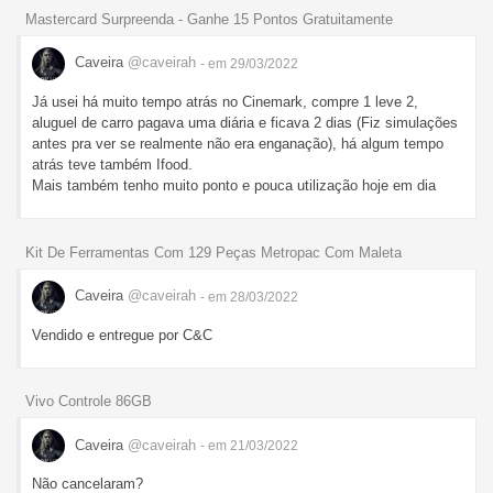
Mastercard Surpreenda - Ganhe 15 Pontos Gratuitamente
Caveira
@caveirah
- em 29/03/2022
Já usei há muito tempo atrás no Cinemark, compre 1 leve 2,
aluguel de carro pagava uma diária e ficava 2 dias (Fiz simulações
antes pra ver se realmente não era enganação), há algum tempo
atrás teve também Ifood.
Mais também tenho muito ponto e pouca utilização hoje em dia
Kit De Ferramentas Com 129 Peças Metropac Com Maleta
Caveira
@caveirah
- em 28/03/2022
Vendido e entregue por C&C
Vivo Controle 86GB
Caveira
@caveirah
- em 21/03/2022
Não cancelaram?