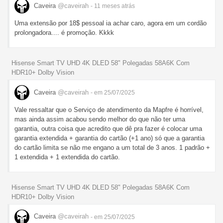
Caveira
@caveirah
- 11 meses
atrás
Uma extensão por 18$ pessoal ia achar caro, agora em um cordão
prolongadora.... é promoção. Kkkk
Hisense Smart TV UHD 4K DLED 58" Polegadas 58A6K Com
HDR10+ Dolby Vision
Caveira
@caveirah
- em 25/07/2025
Vale ressaltar que o Serviço de atendimento da Mapfre é horrível,
mas ainda assim acabou sendo melhor do que não ter uma
garantia, outra coisa que acredito que dê pra fazer é colocar uma
garantia extendida + garantia do cartão (+1 ano) só que a garantia
do cartão limita se não me engano a um total de 3 anos. 1 padrão +
1 extendida + 1 extendida do cartão.
Hisense Smart TV UHD 4K DLED 58" Polegadas 58A6K Com
HDR10+ Dolby Vision
Caveira
@caveirah
- em 25/07/2025