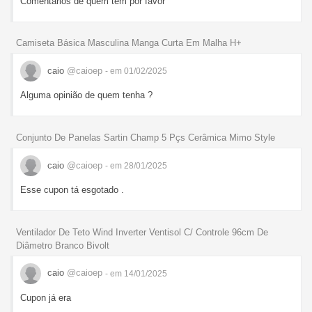
Comentários de quem tem por favor
Camiseta Básica Masculina Manga Curta Em Malha H+
caio
@caioep
- em 01/02/2025
Alguma opinião de quem tenha ?
Conjunto De Panelas Sartin Champ 5 Pçs Cerâmica Mimo Style
caio
@caioep
- em 28/01/2025
Esse cupon tá esgotado .
Ventilador De Teto Wind Inverter Ventisol C/ Controle 96cm De
Diâmetro Branco Bivolt
caio
@caioep
- em 14/01/2025
Cupon já era