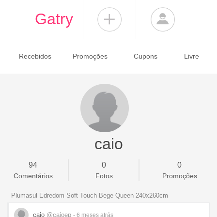
Gatry
Recebidos
Promoções
Cupons
Livre
caio
94
0
0
Comentários
Fotos
Promoções
Plumasul Edredom Soft Touch Bege Queen 240x260cm
caio
@caioep
- 6 meses
atrás