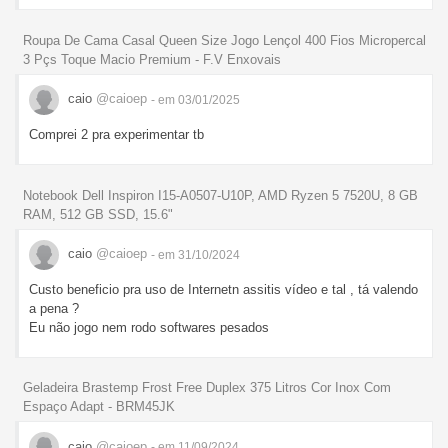
Roupa De Cama Casal Queen Size Jogo Lençol 400 Fios Micropercal
3 Pçs Toque Macio Premium - F.V Enxovais
caio
@caioep
- em 03/01/2025
Comprei 2 pra experimentar tb
Notebook Dell Inspiron I15-A0507-U10P, AMD Ryzen 5 7520U, 8 GB
RAM, 512 GB SSD, 15.6"
caio
@caioep
- em 31/10/2024
Custo beneficio pra uso de Internetn assitis vídeo e tal , tá valendo
a pena ?
Eu não jogo nem rodo softwares pesados
Geladeira Brastemp Frost Free Duplex 375 Litros Cor Inox Com
Espaço Adapt - BRM45JK
caio
@caioep
- em 11/09/2024