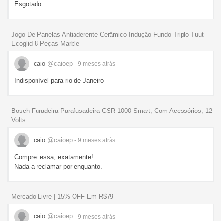
Esgotado
Jogo De Panelas Antiaderente Cerâmico Indução Fundo Triplo Tuut
Ecoglid 8 Peças Marble
caio
@caioep
- 9 meses
atrás
Indisponível para rio de Janeiro
Bosch Furadeira Parafusadeira GSR 1000 Smart, Com Acessórios, 12
Volts
caio
@caioep
- 9 meses
atrás
Comprei essa, exatamente!
Nada a reclamar por enquanto.
Mercado Livre | 15% OFF Em R$79
caio
@caioep
- 9 meses
atrás