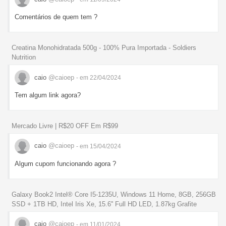
Comentários de quem tem ?
Creatina Monohidratada 500g - 100% Pura Importada - Soldiers
Nutrition
caio
@caioep
- em 22/04/2024
Tem algum link agora?
Mercado Livre | R$20 OFF Em R$99
caio
@caioep
- em 15/04/2024
Algum cupom funcionando agora ?
Galaxy Book2 Intel® Core I5-1235U, Windows 11 Home, 8GB, 256GB
SSD + 1TB HD, Intel Iris Xe, 15.6'' Full HD LED, 1.87kg Grafite
caio
@caioep
- em 11/01/2024