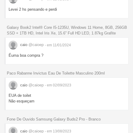
Levei 2 hs pensando e perdi
Galaxy Book2 Intel® Core I5-1235U, Windows 11 Home, 8GB, 256GB
SSD + 1TB HD, Intel Iris Xe, 15.6'' Full HD LED, 1.87kg Grafite
caio
@caioep
- em 11/01/2024
Éuma boa compra ?
Paco Rabanne Invictus Eau De Toilette Masculino 200ml
caio
@caioep
- em 02/09/2023
EUA de toilet
Não esqueçam
Fone De Ouvido Samsung Galaxy Buds2 Pro - Branco
caio
@caioep
- em 13/08/2023