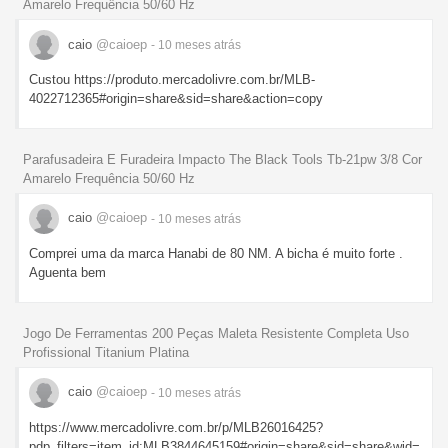
Amarelo Frequência 50/60 Hz
caio
@caioep
- 10 meses
atrás
Custou https://produto.mercadolivre.com.br/MLB-
4022712365#origin=share&sid=share&action=copy
Parafusadeira E Furadeira Impacto The Black Tools Tb-21pw 3/8 Cor
Amarelo Frequência 50/60 Hz
caio
@caioep
- 10 meses
atrás
Comprei uma da marca Hanabi de 80 NM. A bicha é muito forte .
Aguenta bem
Jogo De Ferramentas 200 Peças Maleta Resistente Completa Uso
Profissional Titanium Platina
caio
@caioep
- 10 meses
atrás
https://www.mercadolivre.com.br/p/MLB26016425?
pdp_filters=item_id:MLB3844645159#origin=share&sid=share&wid=