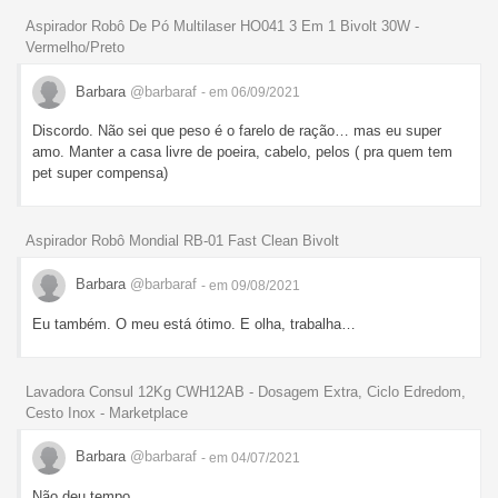
Aspirador Robô De Pó Multilaser HO041 3 Em 1 Bivolt 30W -
Vermelho/Preto
Barbara
@barbaraf
- em 06/09/2021
Discordo. Não sei que peso é o farelo de ração… mas eu super
amo. Manter a casa livre de poeira, cabelo, pelos ( pra quem tem
pet super compensa)
Aspirador Robô Mondial RB-01 Fast Clean Bivolt
Barbara
@barbaraf
- em 09/08/2021
Eu também. O meu está ótimo. E olha, trabalha…
Lavadora Consul 12Kg CWH12AB - Dosagem Extra, Ciclo Edredom,
Cesto Inox - Marketplace
Barbara
@barbaraf
- em 04/07/2021
Não deu tempo