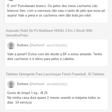
É sim! Porcelanato branco. Os pelos dos meus cachorros são
brancos tbm, com a vassoura não saia o tanto de pelo que esse pó
aspira! Vale a pena e os cachorros nem dão bola pro robô.
Aspirador Robô De Pó Multilaser HO041 3 Em 1 Bivolt 30W -
Vermelho/Preto
Barbara
@barbaraf
- em 07/02/2021
Vale a pena!!! Estou com ele desde q BF e estou amando. Tenho
dois cachorros e é ótimo para pelos e cabelos.
Tabletes Detergente Para Lava-louças Finish Powerball, 30 Tabletes
Barbara
@barbaraf
- em 03/02/2021
Gosto do limpol 1 kg - r$ 25
Na minha casa dura quase 2 meses usando a máquina todos os
dias. 14 serviços