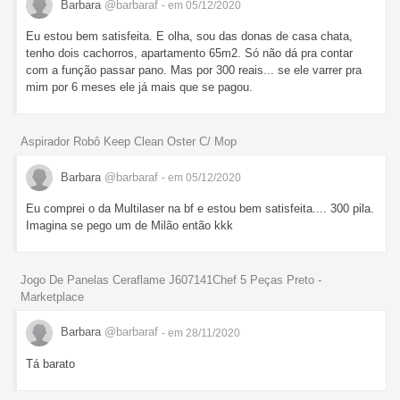
Barbara
@barbaraf
- em 05/12/2020
Eu estou bem satisfeita. E olha, sou das donas de casa chata,
tenho dois cachorros, apartamento 65m2. Só não dá pra contar
com a função passar pano. Mas por 300 reais... se ele varrer pra
mim por 6 meses ele já mais que se pagou.
Aspirador Robô Keep Clean Oster C/ Mop
Barbara
@barbaraf
- em 05/12/2020
Eu comprei o da Multilaser na bf e estou bem satisfeita.... 300 pila.
Imagina se pego um de Milão então kkk
Jogo De Panelas Ceraflame J607141Chef 5 Peças Preto -
Marketplace
Barbara
@barbaraf
- em 28/11/2020
Tá barato