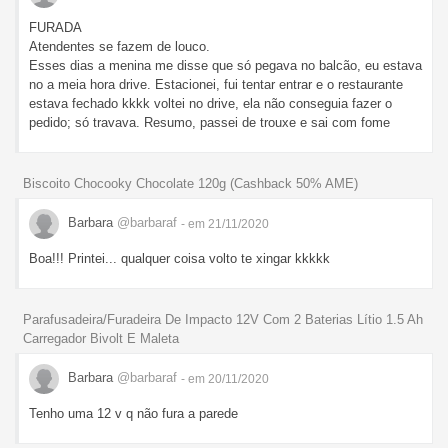
FURADA
Atendentes se fazem de louco.
Esses dias a menina me disse que só pegava no balcão, eu estava
no a meia hora drive. Estacionei, fui tentar entrar e o restaurante
estava fechado kkkk voltei no drive, ela não conseguia fazer o
pedido; só travava. Resumo, passei de trouxe e sai com fome
Biscoito Chocooky Chocolate 120g (Cashback 50% AME)
Barbara
@barbaraf
- em 21/11/2020
Boa!!! Printei... qualquer coisa volto te xingar kkkkk
Parafusadeira/Furadeira De Impacto 12V Com 2 Baterias Lítio 1.5 Ah
Carregador Bivolt E Maleta
Barbara
@barbaraf
- em 20/11/2020
Tenho uma 12 v q não fura a parede