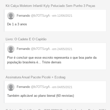
Kit Calça Moletom Infantil Kyly Peluciado Sem Punho 3 Peças
Fernando
@b7OTSzgA
- em 12/06/2021
De 1 a 3 anos
Livro: O Cadete E O Capitão
Fernando
@b7OTSzgA
- em 24/05/2021
Pior é concluir que esse escroto representa o que boa parte da
população brasileira é... Triste demais
Assinatura Anual Pacote Picolé + Ecobag
Fernando
@b7OTSzgA
- em 04/05/2021
Também aplicável ao plano bienal (60 revistas)