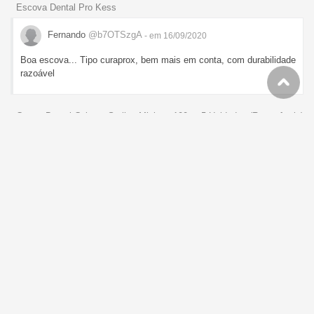
Escova Dental Pro Kess
Fernando
@b7OTSzgA
- em 16/09/2020
Boa escova... Tipo curaprox, bem mais em conta, com durabilidade
razoável
Creme Dental Colgate Smiles Minions 100g - 5 Unidades (Recorrência)
Fernando
@b7OTSzgA
- em 10/09/2020
Bom pra quem tem creche
Livre
Fernando
@b7OTSzgA
- em 04/08/2020
Há uns 3 meses... Comprei o vermelho, e a pintura é um pouco
frágil, mas no mais recomendo. Tem as mesmas funcionalidades
do original. A bateria dura bem, e recarrega rápido (conexão USB
C).