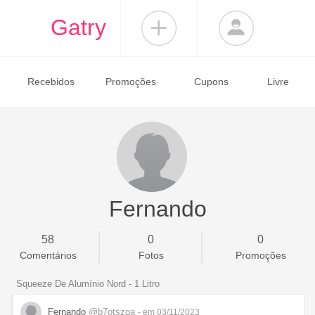
Gatry
Recebidos
Promoções
Cupons
Livre
Fernando
58
0
0
Comentários
Fotos
Promoções
Squeeze De Alumínio Nord - 1 Litro
Fernando
@b7otszga
- em 03/11/2023