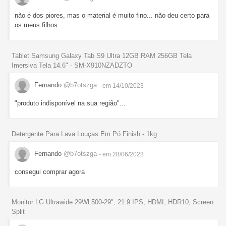
não é dos piores, mas o material é muito fino... não deu certo para
os meus filhos.
Tablet Samsung Galaxy Tab S9 Ultra 12GB RAM 256GB Tela
Imersiva Tela 14.6" - SM-X910NZADZTO
Fernando
@b7otszga
- em 14/10/2023
"produto indisponível na sua região"...
Detergente Para Lava Louças Em Pó Finish - 1kg
Fernando
@b7otszga
- em 28/06/2023
consegui comprar agora
Monitor LG Ultrawide 29WL500-29", 21:9 IPS, HDMI, HDR10, Screen
Split