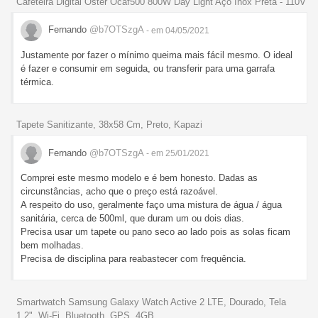
Cafeteira Digital Oster Ocaf500 800W Day Light Aço Inox Preta - 110V
Fernando
@b7OTSzgA
- em 04/05/2021
Justamente por fazer o mínimo queima mais fácil mesmo. O ideal
é fazer e consumir em seguida, ou transferir para uma garrafa
térmica.
Tapete Sanitizante, 38x58 Cm, Preto, Kapazi
Fernando
@b7OTSzgA
- em 25/01/2021
Comprei este mesmo modelo e é bem honesto. Dadas as
circunstâncias, acho que o preço está razoável.
A respeito do uso, geralmente faço uma mistura de água / água
sanitária, cerca de 500ml, que duram um ou dois dias.
Precisa usar um tapete ou pano seco ao lado pois as solas ficam
bem molhadas.
Precisa de disciplina para reabastecer com frequência.
Smartwatch Samsung Galaxy Watch Active 2 LTE, Dourado, Tela
1.2", Wi-Fi, Bluetooth, GPS, 4GB