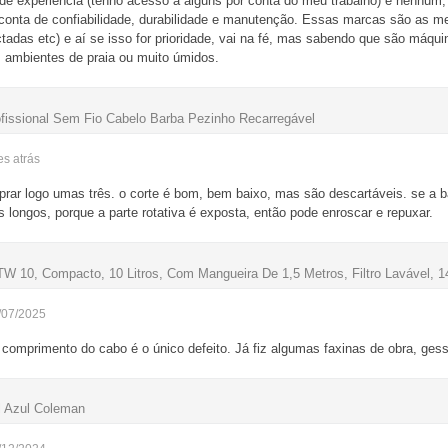
s de experiência (tenho acesso a alguns por conta do meu trabalho) e nenhu
nta de confiabilidade, durabilidade e manutenção. Essas marcas são as me
tadas etc) e aí se isso for prioridade, vai na fé, mas sabendo que são máqu
 ambientes de praia ou muito úmidos.
issional Sem Fio Cabelo Barba Pezinho Recarregável
ses
atrás
rar logo umas três. o corte é bom, bem baixo, mas são descartáveis. se a ba
 longos, porque a parte rotativa é exposta, então pode enroscar e repuxar.
 10, Compacto, 10 Litros, Com Mangueira De 1,5 Metros, Filtro Lavável,
/07/2025
comprimento do cabo é o único defeito. Já fiz algumas faxinas de obra, gesso,
 Azul Coleman