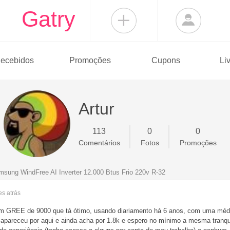
Gatry
ecebidos
Promoções
Cupons
Li
Artur
113
0
0
Comentários
Fotos
Promoções
amsung WindFree AI Inverter 12.000 Btus Frio 220v R-32
ses
atrás
m GREE de 9000 que tá ótimo, usando diariamento há 6 anos, com uma média
 apareceu por aqui e ainda acha por 1.8k e espero no mínimo a mesma tranqu