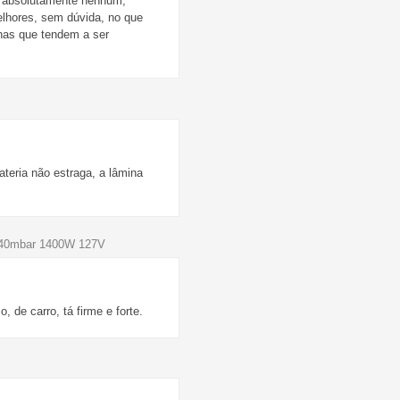
m, absolutamente nenhum,
lhores, sem dúvida, no que
inas que tendem a ser
teria não estraga, a lâmina
 140mbar 1400W 127V
 de carro, tá firme e forte.