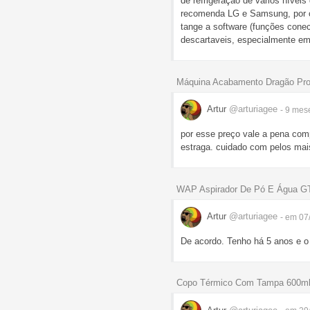
de refrigeração de vários nívei
recomenda LG e Samsung, por co
tange a software (funções conec
descartaveis, especialmente em
Máquina Acabamento Dragão Prof
Artur
@arturiagee
- 9 me
por esse preço vale a pena comp
estraga. cuidado com pelos mais
WAP Aspirador De Pó E Água GTW
Artur
@arturiagee
- em 07
De acordo. Tenho há 5 anos e o 
Copo Térmico Com Tampa 600ml