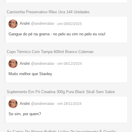
Camisinha Preservativo Rilex Uva 144 Unidades
André
@andremalav
- em 06/02/2025
Gangue do pé na grama - no pelo eu vim no pelo eu vou!
Copo Térmico Com Tampa 600ml Branco Coleman
André
@andremalav
- em 06/12/2024
Muito melhor que Stanley
Suplemento Em Pó Creatina 300g Pura Black Skull Sem Sabor
André
@andremalav
- em 28/11/2024
Se sim, por quem?
As Cartas De Warren Buffett: Lições De Investimento E Gestão