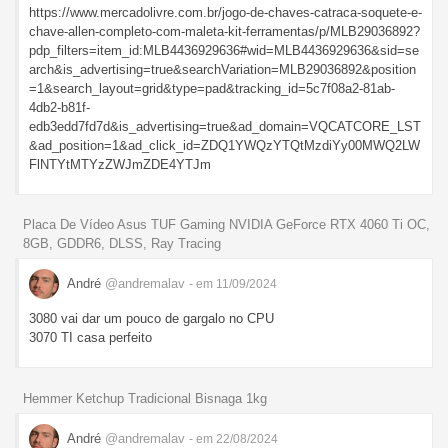
https://www.mercadolivre.com.br/jogo-de-chaves-catraca-soquete-e-
chave-allen-completo-com-maleta-kit-ferramentas/p/MLB29036892?
pdp_filters=item_id:MLB4436929636#wid=MLB4436929636&sid=se
arch&is_advertising=true&searchVariation=MLB29036892&position
=1&search_layout=grid&type=pad&tracking_id=5c7f08a2-81ab-
4db2-b81f-
edb3edd7fd7d&is_advertising=true&ad_domain=VQCATCORE_LST
&ad_position=1&ad_click_id=ZDQ1YWQzYTQtMzdiYy00MWQ2LW
FlNTYtMTYzZWJmZDE4YTJm
Placa De Vídeo Asus TUF Gaming NVIDIA GeForce RTX 4060 Ti OC,
8GB, GDDR6, DLSS, Ray Tracing
André
@andremalav
- em 11/09/2024
3080 vai dar um pouco de gargalo no CPU
3070 TI casa perfeito
Hemmer Ketchup Tradicional Bisnaga 1kg
André
@andremalav
- em 22/08/2024