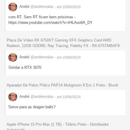
André
@andremalav
- em 20/06/2024
com RT. Sem RT ficam bem próximas -
https://www.youtube.com/watch?v=tHLAuo8A_DY
Placa De Vídeo RX 6750XT Gaming XFX Graphics Card AMD
Radeon, 12GB GDDR6, Ray Tracing, Fidelity FX - RX-675TMBAF9
André
@andremalav
- em 20/06/2024
Similar a RTX 3070
Aparador De Pelos Philco PAP14 Mutigroom 8 Em 1 Preto - Bivolt
André
@andremalav
- em 18/06/2024
Serve para as dragon balls?
Apple IPhone 15 Pro Max (1 TB) - Titânio Preto - Distribuidor
Autorizado