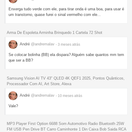
Enxerga tudo verde com ele, para tirar onda é uma boa, para usar é
um transtorno, quase furei o sinal vermelho com ele...
Arma De Espoleta Arminha Brinquedo 1 Cartela 72 Shot
André
@andremalav
- 3 meses
atrás
Se colocar bolinha (BB) ela dispara? Alguém sabe quantos mm tem
que ser a BB?
Samsung Vision AI TV 43" QLED 4K QEF1 2025, Pontos Quânticos,
Processador Com AI, Art Store, Alexa
André
@andremalav
- 10 meses
atrás
Vale?
MP3 Player First Option 6688 Som Automotivo Radio Bluetooth 25W
FM USB Pen Drive BT Carro Caminhonte 1 Din Caixa Bob Saida RCA