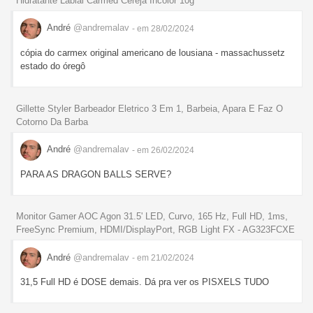
Hidratante Labial Carmed Cereja Incolor 10g
André
@andremalav
- em 28/02/2024
cópia do carmex original americano de lousiana - massachussetz
estado do óregô
Gillette Styler Barbeador Eletrico 3 Em 1, Barbeia, Apara E Faz O
Cotorno Da Barba
André
@andremalav
- em 26/02/2024
PARA AS DRAGON BALLS SERVE?
Monitor Gamer AOC Agon 31.5' LED, Curvo, 165 Hz, Full HD, 1ms,
FreeSync Premium, HDMI/DisplayPort, RGB Light FX - AG323FCXE
André
@andremalav
- em 21/02/2024
31,5 Full HD é DOSE demais. Dá pra ver os PISXELS TUDO