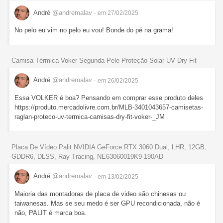
André
@andremalav
- em 27/02/2025
No pelo eu vim no pelo eu vou! Bonde do pé na grama!
Camisa Térmica Voker Segunda Pele Proteção Solar UV Dry Fit
André
@andremalav
- em 26/02/2025
Essa VOLKER é boa? Pensando em comprar esse produto deles
https://produto.mercadolivre.com.br/MLB-3401043657-camisetas-
raglan-proteco-uv-termica-camisas-dry-fit-voker-_JM
Placa De Vídeo Palit NVIDIA GeForce RTX 3060 Dual, LHR, 12GB,
GDDR6, DLSS, Ray Tracing, NE63060019K9-190AD
André
@andremalav
- em 13/02/2025
Maioria das montadoras de placa de video são chinesas ou
taiwanesas. Mas se seu medo é ser GPU recondicionada, não é
não, PALIT é marca boa.