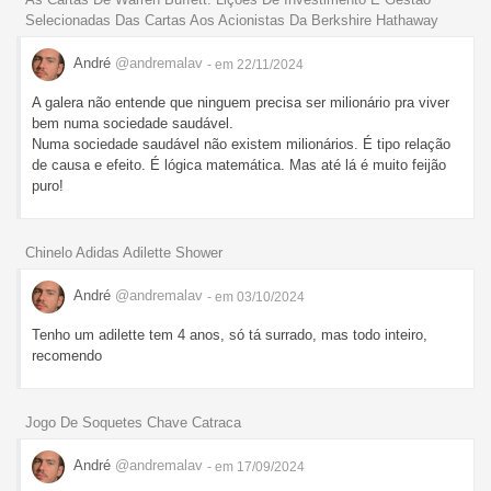
Selecionadas Das Cartas Aos Acionistas Da Berkshire Hathaway
André
@andremalav
- em 22/11/2024
A galera não entende que ninguem precisa ser milionário pra viver
bem numa sociedade saudável.
Numa sociedade saudável não existem milionários. É tipo relação
de causa e efeito. É lógica matemática. Mas até lá é muito feijão
puro!
Chinelo Adidas Adilette Shower
André
@andremalav
- em 03/10/2024
Tenho um adilette tem 4 anos, só tá surrado, mas todo inteiro,
recomendo
Jogo De Soquetes Chave Catraca
André
@andremalav
- em 17/09/2024