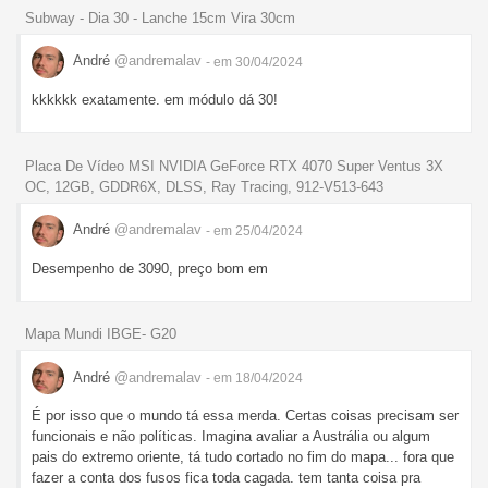
Subway - Dia 30 - Lanche 15cm Vira 30cm
André
@andremalav
- em 30/04/2024
kkkkkk exatamente. em módulo dá 30!
Placa De Vídeo MSI NVIDIA GeForce RTX 4070 Super Ventus 3X
OC, 12GB, GDDR6X, DLSS, Ray Tracing, 912-V513-643
André
@andremalav
- em 25/04/2024
Desempenho de 3090, preço bom em
Mapa Mundi IBGE- G20
André
@andremalav
- em 18/04/2024
É por isso que o mundo tá essa merda. Certas coisas precisam ser
funcionais e não políticas. Imagina avaliar a Austrália ou algum
pais do extremo oriente, tá tudo cortado no fim do mapa... fora que
fazer a conta dos fusos fica toda cagada. tem tanta coisa pra