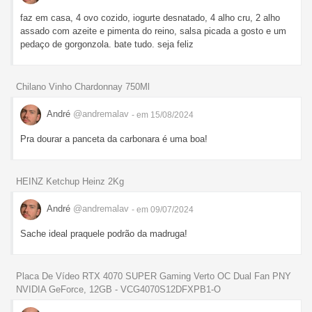
faz em casa, 4 ovo cozido, iogurte desnatado, 4 alho cru, 2 alho
assado com azeite e pimenta do reino, salsa picada a gosto e um
pedaço de gorgonzola. bate tudo. seja feliz
Chilano Vinho Chardonnay 750Ml
André
@andremalav
- em 15/08/2024
Pra dourar a panceta da carbonara é uma boa!
HEINZ Ketchup Heinz 2Kg
André
@andremalav
- em 09/07/2024
Sache ideal praquele podrão da madruga!
Placa De Vídeo RTX 4070 SUPER Gaming Verto OC Dual Fan PNY
NVIDIA GeForce, 12GB - VCG4070S12DFXPB1-O