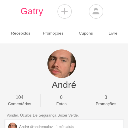
Gatry
Recebidos
Promoções
Cupons
Livre
André
104
0
3
Comentários
Fotos
Promoções
Vonder, Óculos De Segurança Boxer Verde.
André
@andremalav
- 1 mês
atrás