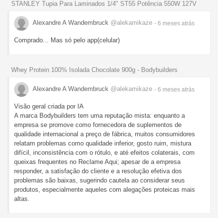
STANLEY Tupia Para Laminados 1/4" ST55 Potência 550W 127V
Alexandre A Wandembruck
@alekamikaze
- 6 meses
atrás
Comprado... Mas só pelo app(celular)
Whey Protein 100% Isolada Chocolate 900g - Bodybuilders
Alexandre A Wandembruck
@alekamikaze
- 6 meses
atrás
Visão geral criada por IA
A marca Bodybuilders tem uma reputação mista: enquanto a
empresa se promove como fornecedora de suplementos de
qualidade internacional a preço de fábrica, muitos consumidores
relatam problemas como qualidade inferior, gosto ruim, mistura
difícil, inconsistência com o rótulo, e até efeitos colaterais, com
queixas frequentes no Reclame Aqui; apesar de a empresa
responder, a satisfação do cliente e a resolução efetiva dos
problemas são baixas, sugerindo cautela ao considerar seus
produtos, especialmente aqueles com alegações proteicas mais
altas.