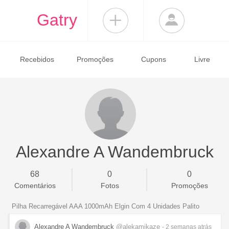
Gatry
Recebidos
Promoções
Cupons
Livre
Alexandre A Wandembruck
68
0
0
Comentários
Fotos
Promoções
Pilha Recarregável AAA 1000mAh Elgin Com 4 Unidades Palito
Alexandre A Wandembruck
@alekamikaze
- 2 semanas
atrás