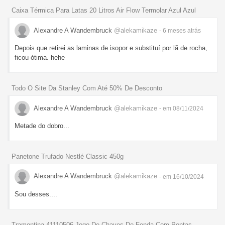
Caixa Térmica Para Latas 20 Litros Air Flow Termolar Azul Azul
Alexandre A Wandembruck
@alekamikaze
- 6 meses
atrás
Depois que retirei as laminas de isopor e substituí por lã de rocha,
ficou ótima. hehe
Todo O Site Da Stanley Com Até 50% De Desconto
Alexandre A Wandembruck
@alekamikaze
- em 08/11/2024
Metade do dobro...
Panetone Trufado Nestlé Classic 450g
Alexandre A Wandembruck
@alekamikaze
- em 16/10/2024
Sou desses....
Tramontina 41110506 Jogo De Chaves De Fenda Com Pontas