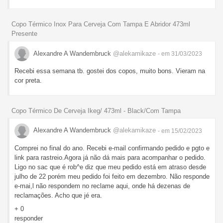
Copo Térmico Inox Para Cerveja Com Tampa E Abridor 473ml
Presente
Alexandre A Wandembruck
@alekamikaze
- em 31/03/2023
Recebi essa semana tb. gostei dos copos, muito bons. Vieram na
cor preta.
Copo Térmico De Cerveja Ikeg/ 473ml - Black/Com Tampa
Alexandre A Wandembruck
@alekamikaze
- em 15/02/2023
Comprei no final do ano. Recebi e-mail confirmando pedido e pgto e
link para rastreio.Agora já não dá mais para acompanhar o pedido.
Ligo no sac que é rob^e diz que meu pedido está em atraso desde
julho de 22 porém meu pedido foi feito em dezembro. Não responde
e-mai,l não respondem no reclame aqui, onde há dezenas de
reclamações. Acho que jé era.
+ 0
responder