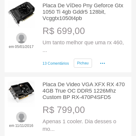
Placa De VíDeo Pny Geforce Gtx
1050 Ti 4gb Gddr5 128bit,
Vcggtx1050t4pb
R$ 699,00
Um tanto melhor que uma rx 460,
em 05/01/2017
...
...
Pichau
13 Comentários
Placa De Video VGA XFX RX 470
4GB True OC DDR5 1226Mhz
Custom BP RX-470P4SFD5
R$ 799,00
Apenas 1 cooler. Dia desses o
em 11/11/2016
mo...