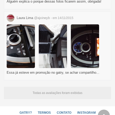
Alguém explica o porque dessas fotos ficarem assim, obrigada!
Laura Lima
@ajxineyb
- em 14/11/2015
Essa já esteve em promoção no gatry, se achar compartilho...
Todas as avaliações foram exibidas
GATRY?
TERMOS
CONTATO
INSTAGRAM