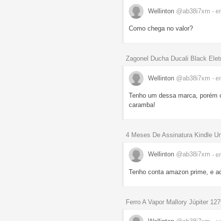
Wellinton
@ab38i7xm
- e
Como chega no valor?
Zagonel Ducha Ducali Black Ele
Wellinton
@ab38i7xm
- e
Tenho um dessa marca, porém ou
caramba!
4 Meses De Assinatura Kindle Un
Wellinton
@ab38i7xm
- e
Tenho conta amazon prime, e aq
Ferro A Vapor Mallory Júpiter 12