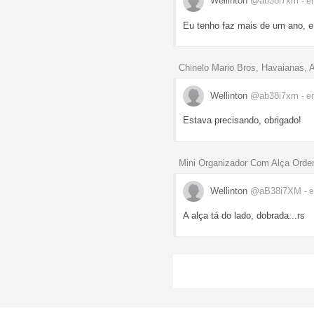
Wellinton
@ab38i7xm
- e
Eu tenho faz mais de um ano, e
Chinelo Mario Bros, Havaianas, 
Wellinton
@ab38i7xm
- e
Estava precisando, obrigado!
Mini Organizador Com Alça Orden
Wellinton
@aB38i7XM
- 
A alça tá do lado, dobrada...rs