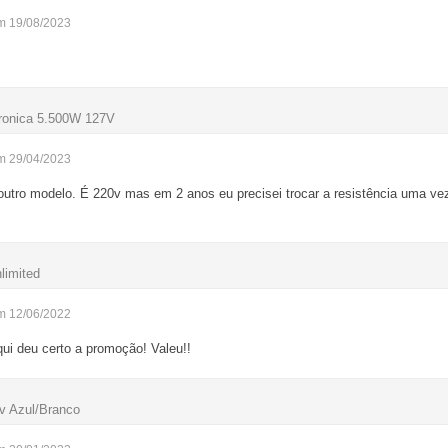
m 19/08/2023
tronica 5.500W 127V
m 29/04/2023
tro modelo. É 220v mas em 2 anos eu precisei trocar a resistência uma vez
limited
m 12/06/2022
ui deu certo a promoção! Valeu!!
7v Azul/Branco