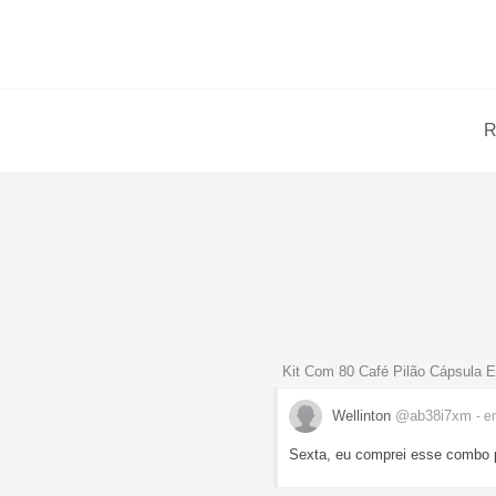
R
Kit Com 80 Café Pilão Cápsula Ex
Wellinton
@ab38i7xm
- e
Sexta, eu comprei esse combo p