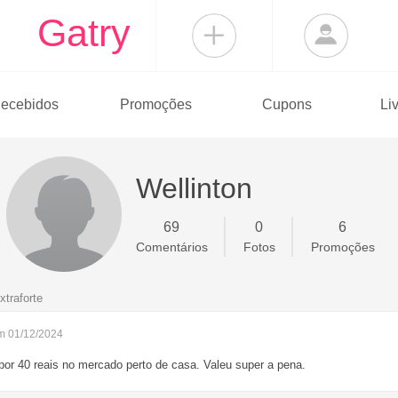
Gatry
ecebidos
Promoções
Cupons
Li
Wellinton
69
0
6
Comentários
Fotos
Promoções
traforte
m 01/12/2024
or 40 reais no mercado perto de casa. Valeu super a pena.