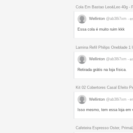
Cola Em Bastao Leo&Leo 40g - Pa
Wellinton
@ab38i7xm
- e
Essa cola é muito ruim kkk
Lamina Refil Philips Oneblade 1
Wellinton
@ab38i7xm
- e
Retirada grátis na loja física.
Kit 02 Cobertores Casal Efeito P
Wellinton
@ab38i7xm
- e
Isso mesmo, tem essa loja em v
Cafeteira Espresso Oster, PrimaL