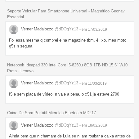
Suporte Veicular Para Smartphone Universal - Magnético Geonav
Essential
Verner Madalozzo
@dDOqYz13
- em 17/03/2019
Foi essa mesma q comprei e na magazine tbm, é lixo, meu moto
g5s n segura
Notebook Ideapad 330 Intel Core I5-8250u 8GB 1TB HD 15.6" W10
Prata - Lenovo
Verner Madalozzo
@dDOqYz13
- em 11/03/2019
I5 e sem placa de vídeo, n vale a pena, o x51 já esteve 2700
Caixa De Som Portátil Microlab Bluetooth MD217
Verner Madalozzo
@dDOqYz13
- em 18/02/2019
Ainda bem que n chamam de Lula se n iam roubar a caixa antes de