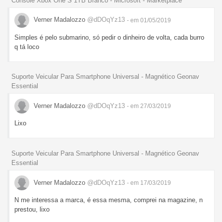
Console Xbox One S 1TB Branco - Microsoft - Marketplace
Verner Madalozzo
@dDOqYz13
- em 01/05/2019
Simples é pelo submarino, só pedir o dinheiro de volta, cada burro
q tá loco
Suporte Veicular Para Smartphone Universal - Magnético Geonav
Essential
Verner Madalozzo
@dDOqYz13
- em 27/03/2019
Lixo
Suporte Veicular Para Smartphone Universal - Magnético Geonav
Essential
Verner Madalozzo
@dDOqYz13
- em 17/03/2019
N me interessa a marca, é essa mesma, comprei na magazine, n
prestou, lixo