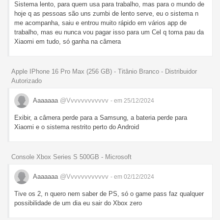
Sistema lento, para quem usa para trabalho, mas para o mundo de
hoje q as pessoas são uns zumbi de lento serve, eu o sistema n
me acompanha, saiu e entrou muito rápido em vários app de
trabalho, mas eu nunca vou pagar isso para um Cel q toma pau da
Xiaomi em tudo, só ganha na câmera
Apple IPhone 16 Pro Max (256 GB) - Titânio Branco - Distribuidor
Autorizado
Aaaaaaa
@Vvvvvvvvvvvv
- em 25/12/2024
Exibir, a câmera perde para a Samsung, a bateria perde para
Xiaomi e o sistema restrito perto do Android
Console Xbox Series S 500GB - Microsoft
Aaaaaaa
@Vvvvvvvvvvvv
- em 02/12/2024
Tive os 2, n quero nem saber de PS, só o game pass faz qualquer
possibilidade de um dia eu sair do Xbox zero