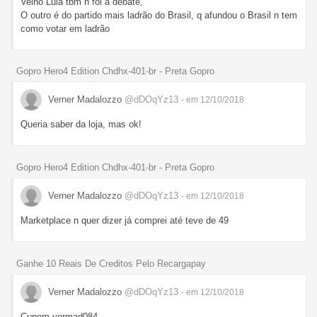
Velho Lula tbm n foi a debate,
O outro é do partido mais ladrão do Brasil, q afundou o Brasil n tem
como votar em ladrão
Gopro Hero4 Edition Chdhx-401-br - Preta Gopro
Verner Madalozzo
@dDOqYz13
- em 12/10/2018
Queria saber da loja, mas ok!
Gopro Hero4 Edition Chdhx-401-br - Preta Gopro
Verner Madalozzo
@dDOqYz13
- em 12/10/2018
Marketplace n quer dizer já comprei até teve de 49
Ganhe 10 Reais De Creditos Pelo Recargapay
Verner Madalozzo
@dDOqYz13
- em 12/10/2018
Cupom vermad084