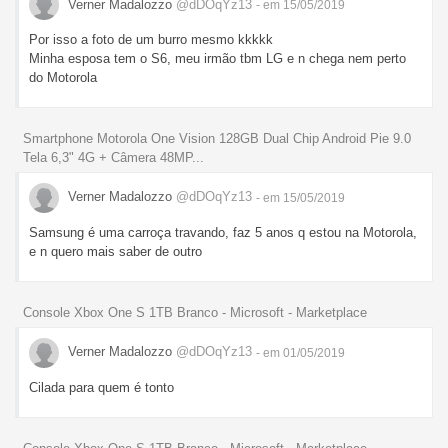
Verner Madalozzo
@dDOqYz13
- em 15/05/2019
Por isso a foto de um burro mesmo kkkkk
Minha esposa tem o S6, meu irmão tbm LG e n chega nem perto
do Motorola
Smartphone Motorola One Vision 128GB Dual Chip Android Pie 9.0
Tela 6,3" 4G + Câmera 48MP...
Verner Madalozzo
@dDOqYz13
- em 15/05/2019
Samsung é uma carroça travando, faz 5 anos q estou na Motorola,
e n quero mais saber de outro
Console Xbox One S 1TB Branco - Microsoft - Marketplace
Verner Madalozzo
@dDOqYz13
- em 01/05/2019
Cilada para quem é tonto