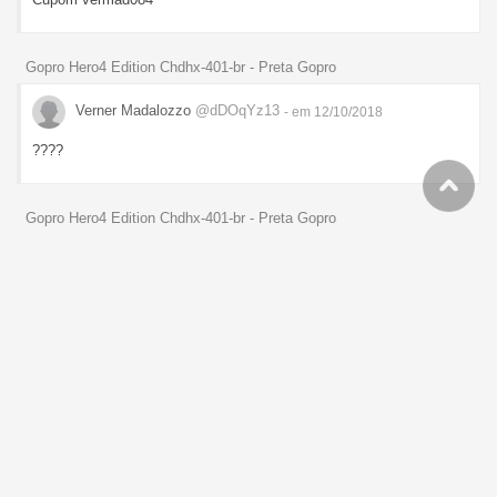
Gopro Hero4 Edition Chdhx-401-br - Preta Gopro
Verner Madalozzo
@dDOqYz13
- em 12/10/2018
????
Gopro Hero4 Edition Chdhx-401-br - Preta Gopro
Verner Madalozzo
@dDOqYz13
- em 12/10/2018
eShop24 posso comprar?
Gopro Hero4 Edition Chdhx-401-br - Preta Gopro
Verner Madalozzo
@dDOqYz13
- em 12/10/2018
Oq que tem qcé Olá eShop24?