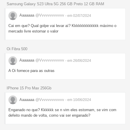
Samsung Galaxy S23 Ultra 5G 256 GB Preto 12 GB RAM
Aaaaaaa
@Vvvvvvvvvvvv
- em 02/07/2024
Cai em que? Qual golpe vai levar aí? Kkkkkkkkkkkkk máximo o
mercado livre estornar o valor
Oi Fibra 500
Aaaaaaa
@Vvvvvvvvvvvv
- em 26/06/2024
A Oi fornece para as outras
IPhone 15 Pro Max 256Gb
Aaaaaaa
@Vvvvvvvvvvvv
- em 10/06/2024
Enganado no que? Kkkkkk se n vim eles estornam, se vim com
defeito mando de volta, como vai ser enganado?