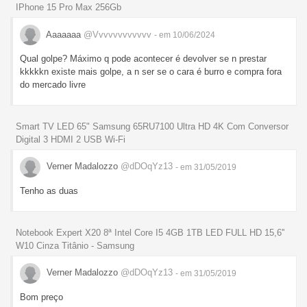
IPhone 15 Pro Max 256Gb
Aaaaaaa
@Vvvvvvvvvvvv
- em 10/06/2024
Qual golpe? Máximo q pode acontecer é devolver se n prestar
kkkkkn existe mais golpe, a n ser se o cara é burro e compra fora
do mercado livre
Smart TV LED 65" Samsung 65RU7100 Ultra HD 4K Com Conversor
Digital 3 HDMI 2 USB Wi-Fi
Verner Madalozzo
@dDOqYz13
- em 31/05/2019
Tenho as duas
Notebook Expert X20 8ª Intel Core I5 4GB 1TB LED FULL HD 15,6''
W10 Cinza Titânio - Samsung
Verner Madalozzo
@dDOqYz13
- em 31/05/2019
Bom preço