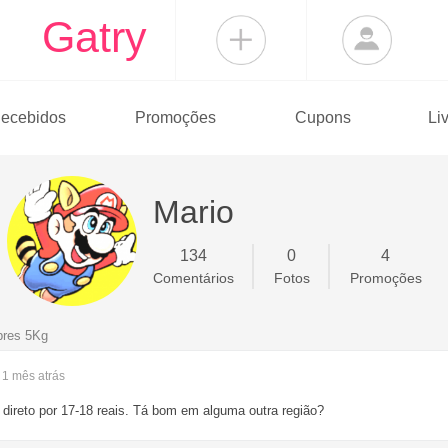
Gatry
ecebidos
Promoções
Cupons
Li
Mario
134
0
4
Comentários
Fotos
Promoções
bres 5Kg
- 1 mês
atrás
 direto por 17-18 reais. Tá bom em alguma outra região?