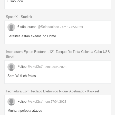
6 são loco
SpaceX - Starlink
6 são loucos
@Seissaoloco
- em 12/05/2023
Satélites estão fixados no Domo
Impressora Epson Ecotank L121 Tanque De Tinta Colorida Cabo USB
Bivolt
Felipe
@sxcf2c7
- em 03/05/2023
Sem Wi-fi eh froids
Fechadura Com Teclado Eletrônico Níquel Acetinado - Kwikset
Felipe
@sxcf2c7
- em 27/04/2023
Minha tripofobia atacou