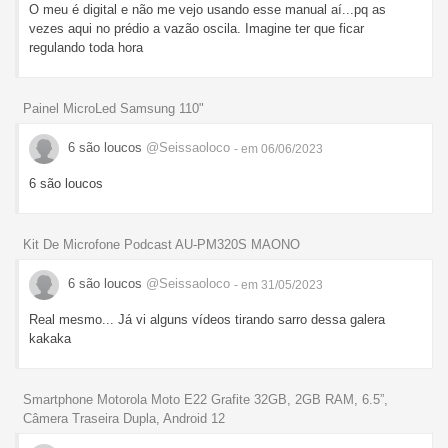
O meu é digital e não me vejo usando esse manual aí...pq as
vezes aqui no prédio a vazão oscila. Imagine ter que ficar
regulando toda hora
Painel MicroLed Samsung 110"
6 são loucos
@Seissaoloco
- em 06/06/2023
6 são loucos
Kit De Microfone Podcast AU-PM320S MAONO
6 são loucos
@Seissaoloco
- em 31/05/2023
Real mesmo... Já vi alguns vídeos tirando sarro dessa galera
kakaka
Smartphone Motorola Moto E22 Grafite 32GB, 2GB RAM, 6.5”,
Câmera Traseira Dupla, Android 12