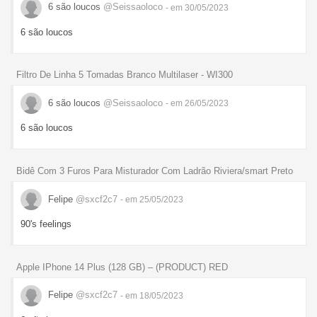
6 são loucos
@Seissaoloco
- em 30/05/2023
6 são loucos
Filtro De Linha 5 Tomadas Branco Multilaser - WI300
6 são loucos
@Seissaoloco
- em 26/05/2023
6 são loucos
Bidê Com 3 Furos Para Misturador Com Ladrão Riviera/smart Preto
Felipe
@sxcf2c7
- em 25/05/2023
90's feelings
Apple IPhone 14 Plus (128 GB) – (PRODUCT) RED
Felipe
@sxcf2c7
- em 18/05/2023