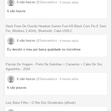
6 são loucos
@Seissaoloco
- 5 meses
atrás
6 são loucos
Havit Fone De Ouvido Headset Gamer Fuxi-H3 Black Com Fio E Sem
Fio, Wireless 2,4GHz, Bluetooth, Cabo USB-C
6 são loucos
@Seissaoloco
- 8 meses
atrás
Eu devolvi o meu por baixa qualidade no microfone
Pacote De Viagem - Porto De Galinhas + Carneiros + Cabo De Sto.
Agostinho - 2024
6 são loucos
@Seissaoloco
- 9 meses
atrás
6 são poucos
Luiz Barsi Filho – O Rei Dos Dividendos (eBook)