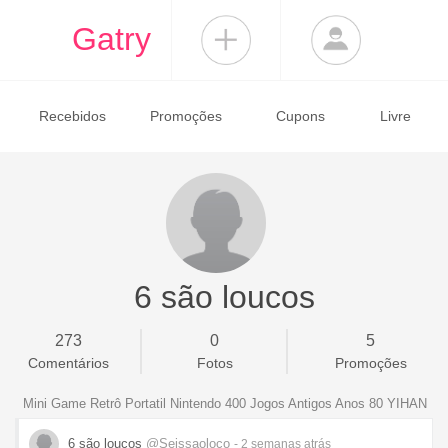
Gatry
Recebidos
Promoções
Cupons
Livre
6 são loucos
273
0
5
Comentários
Fotos
Promoções
Mini Game Retrô Portatil Nintendo 400 Jogos Antigos Anos 80 YIHAN
6 são loucos
@Seissaoloco
- 2 semanas
atrás