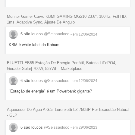
Monitor Gamer Curvo KBM! GAMING MG210 23.6", 180Hz, Full HD,
1ms, Adaptive Sync, Ajuste De Ângulo
6 são loucos
@Seissaoloco
- em 12/06/2024
KBM é white label da Kabum
BLUETTI-EB55 Estação De Energia Portátil, Bateria LiFePO4,
Gerador Solar| 700W, 537Wh - Marketplace
6 são loucos
@Seissaoloco
- em 12/06/2024
"Estação de energia" é um Powerbank gigante?
Aquecedor De Água A Gás Lorenzetti LZ 750BP Por Exaustão Natural
- GLP
6 são loucos
@Seissaoloco
- em 29/06/2023