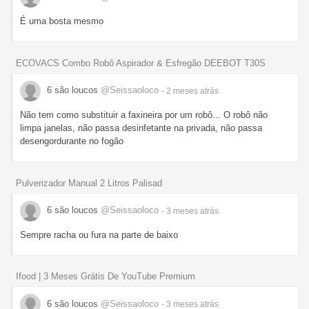
É uma bosta mesmo
ECOVACS Combo Robô Aspirador & Esfregão DEEBOT T30S
6 são loucos
@Seissaoloco
- 2 meses
atrás
Não tem como substituir a faxineira por um robô... O robô não
limpa janelas, não passa desinfetante na privada, não passa
desengordurante no fogão
Pulverizador Manual 2 Litros Palisad
6 são loucos
@Seissaoloco
- 3 meses
atrás
Sempre racha ou fura na parte de baixo
Ifood | 3 Meses Grátis De YouTube Premium
6 são loucos
@Seissaoloco
- 3 meses
atrás