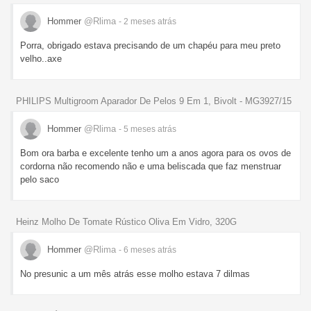
Hommer
@Rlima
- 2 meses
atrás
Porra, obrigado estava precisando de um chapéu para meu preto
velho..axe
PHILIPS Multigroom Aparador De Pelos 9 Em 1, Bivolt - MG3927/15
Hommer
@Rlima
- 5 meses
atrás
Bom ora barba e excelente tenho um a anos agora para os ovos de
cordorna não recomendo não e uma beliscada que faz menstruar
pelo saco
Heinz Molho De Tomate Rústico Oliva Em Vidro, 320G
Hommer
@Rlima
- 6 meses
atrás
No presunic a um mês atrás esse molho estava 7 dilmas