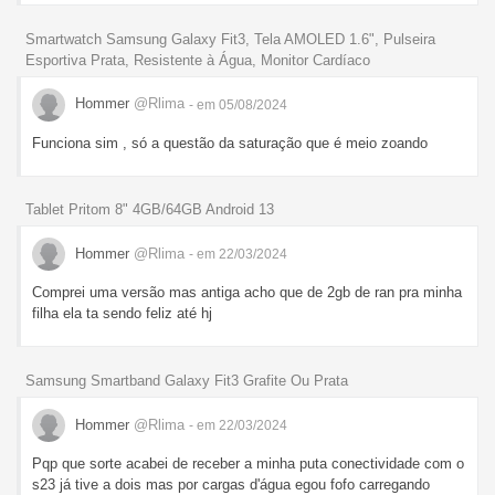
Smartwatch Samsung Galaxy Fit3, Tela AMOLED 1.6", Pulseira
Esportiva Prata, Resistente à Água, Monitor Cardíaco
Hommer
@Rlima
- em 05/08/2024
Funciona sim , só a questão da saturação que é meio zoando
Tablet Pritom 8" 4GB/64GB Android 13
Hommer
@Rlima
- em 22/03/2024
Comprei uma versão mas antiga acho que de 2gb de ran pra minha
filha ela ta sendo feliz até hj
Samsung Smartband Galaxy Fit3 Grafite Ou Prata
Hommer
@Rlima
- em 22/03/2024
Pqp que sorte acabei de receber a minha puta conectividade com o
s23 já tive a dois mas por cargas d'água egou fofo carregando