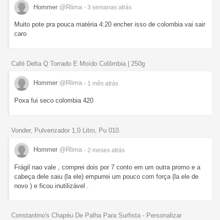
Hommer
@Rlima
- 3 semanas
atrás
Muito pote pra pouca matéria 4:20 encher isso de colombia vai sair
caro
Café Delta Q Torrado E Moído Colômbia | 250g
Hommer
@Rlima
- 1 mês
atrás
Poxa fui seco colombia 420
Vonder, Pulverizador 1,0 Litro, Pu 010.
Hommer
@Rlima
- 2 meses
atrás
Frágil nao vale , comprei dois por 7 conto em um outra promo e a
cabeça dele saiu (la ele) empurrei um pouco com força (la ele de
novo ) e ficou inutilizável .
Constantino's Chapéu De Palha Para Surfista - Personalizar