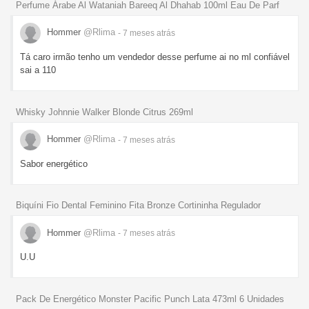
Perfume Árabe Al Wataniah Bareeq Al Dhahab 100ml Eau De Parf
Hommer
@Rlima
- 7 meses
atrás
Tá caro irmão tenho um vendedor desse perfume ai no ml confiável
sai a 110
Whisky Johnnie Walker Blonde Citrus 269ml
Hommer
@Rlima
- 7 meses
atrás
Sabor energético
Biquíni Fio Dental Feminino Fita Bronze Cortininha Regulador
Hommer
@Rlima
- 7 meses
atrás
U.U
Pack De Energético Monster Pacific Punch Lata 473ml 6 Unidades