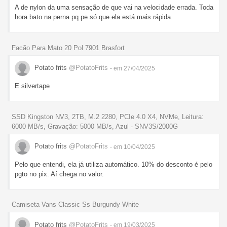
A de nylon da uma sensação de que vai na velocidade errada. Toda
hora bato na perna pq pe só que ela está mais rápida.
Facão Para Mato 20 Pol 7901 Brasfort
Potato frits
@PotatoFrits
- em 27/04/2025
E silvertape
SSD Kingston NV3, 2TB, M.2 2280, PCIe 4.0 X4, NVMe, Leitura:
6000 MB/s, Gravação: 5000 MB/s, Azul - SNV3S/2000G
Potato frits
@PotatoFrits
- em 10/04/2025
Pelo que entendi, ela já utiliza automático. 10% do desconto é pelo
pgto no pix. Aí chega no valor.
Camiseta Vans Classic Ss Burgundy White
Potato frits
@PotatoFrits
- em 19/03/2025