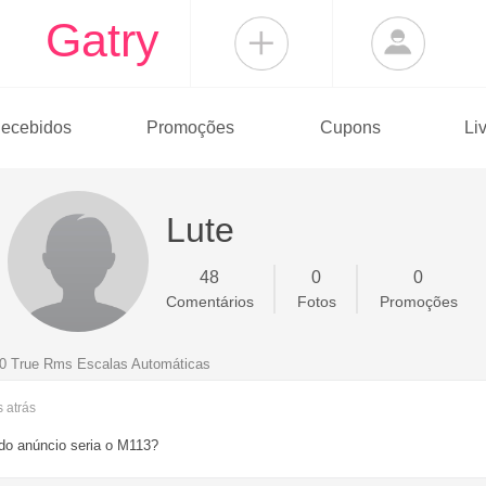
Gatry
ecebidos
Promoções
Cupons
Li
Lute
48
0
0
Comentários
Fotos
Promoções
00 True Rms Escalas Automáticas
s
atrás
do anúncio seria o M113?