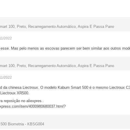
art 100, Preto, Recarregamento Automático, Aspira E Passa Pano
11/2022
a esse. Mas pelo menos as escovas parecem ser bem similar aos outros mod
art 100, Preto, Recarregamento Automático, Aspira E Passa Pano
11/2022
d da chinesa Liectroux. O modelo Kabum Smart 500 é o mesmo Liectroux 
 Liectroux XR500.
a reposição no aliexpres..
iexpress.com/item/4000980680037.html?
 500 Biometria - KBSG004