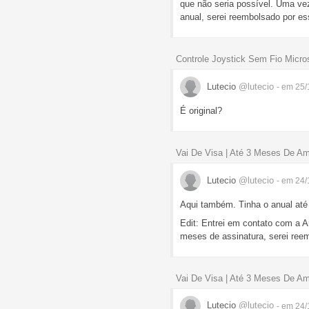
que não seria possível. Uma vez
anual, serei reembolsado por es
Controle Joystick Sem Fio Micros
Lutecio
@lutecio
- em 25/
É original?
Vai De Visa | Até 3 Meses De A
Lutecio
@lutecio
- em 24/
Aqui também. Tinha o anual até 
Edit: Entrei em contato com a A
meses de assinatura, serei reem
Vai De Visa | Até 3 Meses De A
Lutecio
@lutecio
- em 24/