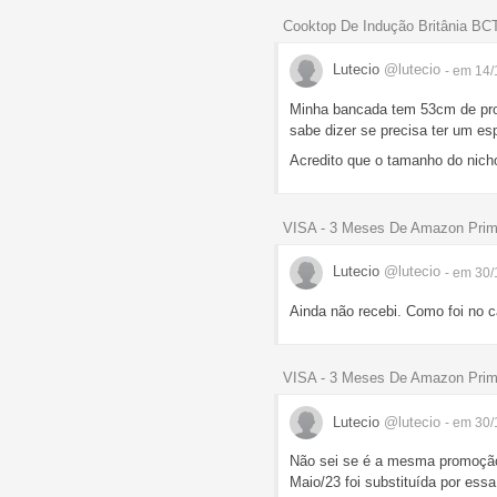
Cooktop De Indução Britânia B
Lutecio
@lutecio
- em 14
Minha bancada tem 53cm de prof
sabe dizer se precisa ter um e
Acredito que o tamanho do nic
VISA - 3 Meses De Amazon Pri
Lutecio
@lutecio
- em 30/
Ainda não recebi. Como foi no c
VISA - 3 Meses De Amazon Pri
Lutecio
@lutecio
- em 30/
Não sei se é a mesma promoção
Maio/23 foi substituída por es