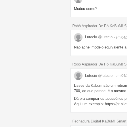
Mudou como?
Robô Aspirador De Pó KaBuM! Sm
Lutecio
@lutecio
- em 04/
Não achei modelo equivalente 
Robô Aspirador De Pó KaBuM! Sm
Lutecio
@lutecio
- em 04/
Esses da Kabum são um rebran
700, ao que parece, é o mesmo
Dá pra comprar os acessórios pr
Aqui um exemplo: https://pt.al
Fechadura Digital KaBuM! Smart