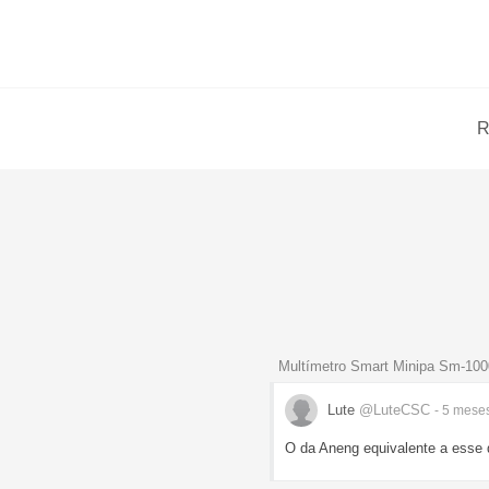
R
Multímetro Smart Minipa Sm-10
Lute
@LuteCSC
- 5 mese
O da Aneng equivalente a esse 