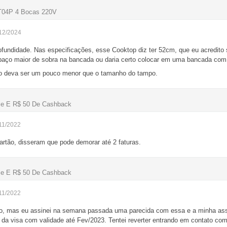
CT04P 4 Bocas 220V
/12/2024
undidade. Nas especificações, esse Cooktop diz ter 52cm, que eu acredito
spaço maior de sobra na bancada ou daria certo colocar em uma bancada co
ho deva ser um pouco menor que o tamanho do tampo.
me E R$ 50 De Cashback
11/2022
artão, disseram que pode demorar até 2 faturas.
me E R$ 50 De Cashback
11/2022
, mas eu assinei na semana passada uma parecida com essa e a minha assin
sa da visa com validade até Fev/2023. Tentei reverter entrando em contato 