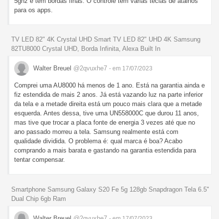
5ghz e tem bordas finas. O controle tem várias teclas de atalhos
para os apps.
TV LED 82" 4K Crystal UHD Smart TV LED 82" UHD 4K Samsung
82TU8000 Crystal UHD, Borda Infinita, Alexa Built In
Walter Breuel
@2qvuxhe7
- em 17/07/2023
Comprei uma AU8000 há menos de 1 ano. Está na garantia ainda e
fiz estendida de mais 2 anos. Já está vazando luz na parte inferior
da tela e a metade direita está um pouco mais clara que a metade
esquerda. Antes dessa, tive uma UN558000C que durou 11 anos,
mas tive que trocar a placa fonte de energia 3 vezes até que no
ano passado morreu a tela. Samsung realmente está com
qualidade dividida. O problema é: qual marca é boa? Acabo
comprando a mais barata e gastando na garantia estendida para
tentar compensar.
Smartphone Samsung Galaxy S20 Fe 5g 128gb Snapdragon Tela 6.5''
Dual Chip 6gb Ram
Walter Breuel
@2qvuxhe7
- em 17/07/2023