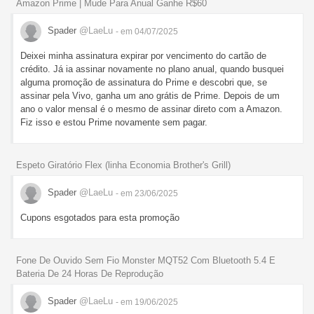
Amazon Prime | Mude Para Anual Ganhe R$60
Spader
@LaeLu
- em 04/07/2025
Deixei minha assinatura expirar por vencimento do cartão de
crédito. Já ia assinar novamente no plano anual, quando busquei
alguma promoção de assinatura do Prime e descobri que, se
assinar pela Vivo, ganha um ano grátis de Prime. Depois de um
ano o valor mensal é o mesmo de assinar direto com a Amazon.
Fiz isso e estou Prime novamente sem pagar.
Espeto Giratório Flex (linha Economia Brother's Grill)
Spader
@LaeLu
- em 23/06/2025
Cupons esgotados para esta promoção
Fone De Ouvido Sem Fio Monster MQT52 Com Bluetooth 5.4 E
Bateria De 24 Horas De Reprodução
Spader
@LaeLu
- em 19/06/2025