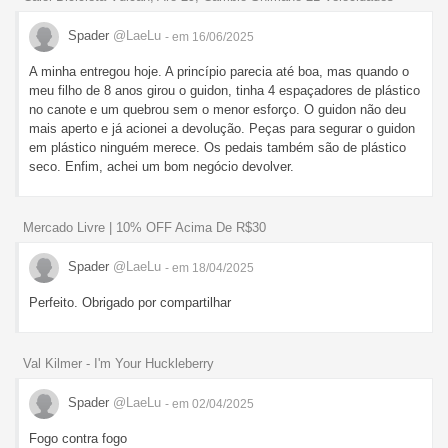
Spader
@LaeLu
- em 16/06/2025
A minha entregou hoje. A princípio parecia até boa, mas quando o
meu filho de 8 anos girou o guidon, tinha 4 espaçadores de plástico
no canote e um quebrou sem o menor esforço. O guidon não deu
mais aperto e já acionei a devolução. Peças para segurar o guidon
em plástico ninguém merece. Os pedais também são de plástico
seco. Enfim, achei um bom negócio devolver.
Mercado Livre | 10% OFF Acima De R$30
Spader
@LaeLu
- em 18/04/2025
Perfeito. Obrigado por compartilhar
Val Kilmer - I'm Your Huckleberry
Spader
@LaeLu
- em 02/04/2025
Fogo contra fogo