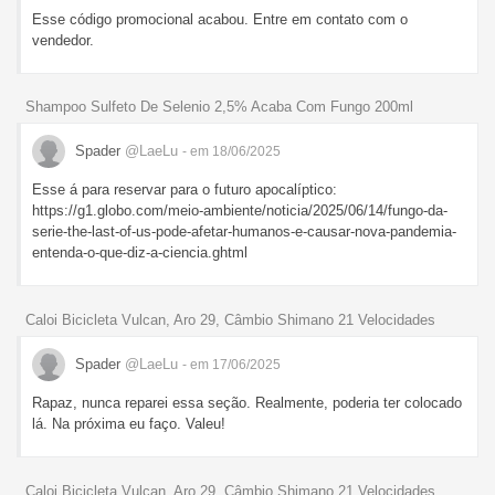
Esse código promocional acabou. Entre em contato com o
vendedor.
Shampoo Sulfeto De Selenio 2,5% Acaba Com Fungo 200ml
Spader
@LaeLu
- em 18/06/2025
Esse á para reservar para o futuro apocalíptico:
https://g1.globo.com/meio-ambiente/noticia/2025/06/14/fungo-da-
serie-the-last-of-us-pode-afetar-humanos-e-causar-nova-pandemia-
entenda-o-que-diz-a-ciencia.ghtml
Caloi Bicicleta Vulcan, Aro 29, Câmbio Shimano 21 Velocidades
Spader
@LaeLu
- em 17/06/2025
Rapaz, nunca reparei essa seção. Realmente, poderia ter colocado
lá. Na próxima eu faço. Valeu!
Caloi Bicicleta Vulcan, Aro 29, Câmbio Shimano 21 Velocidades