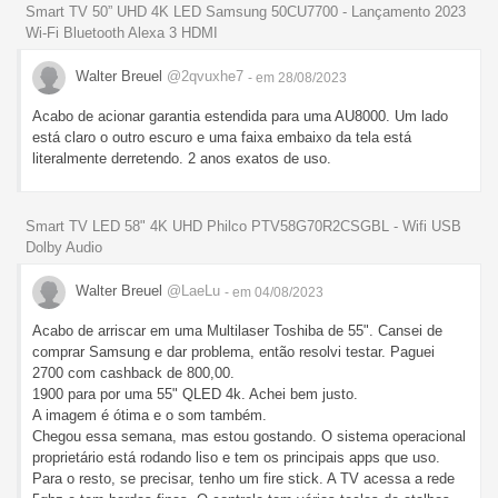
Smart TV 50” UHD 4K LED Samsung 50CU7700 - Lançamento 2023
Wi-Fi Bluetooth Alexa 3 HDMI
Walter Breuel
@2qvuxhe7
- em 28/08/2023
Acabo de acionar garantia estendida para uma AU8000. Um lado
está claro o outro escuro e uma faixa embaixo da tela está
literalmente derretendo. 2 anos exatos de uso.
Smart TV LED 58" 4K UHD Philco PTV58G70R2CSGBL - Wifi USB
Dolby Audio
Walter Breuel
@LaeLu
- em 04/08/2023
Acabo de arriscar em uma Multilaser Toshiba de 55". Cansei de
comprar Samsung e dar problema, então resolvi testar. Paguei
2700 com cashback de 800,00.
1900 para por uma 55" QLED 4k. Achei bem justo.
A imagem é ótima e o som também.
Chegou essa semana, mas estou gostando. O sistema operacional
proprietário está rodando liso e tem os principais apps que uso.
Para o resto, se precisar, tenho um fire stick. A TV acessa a rede