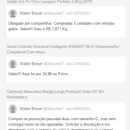
Sabão Em Pó Omo Lavagem Perfeita 1,6Kg [APP]
Walter Breuel
@2qvuxhe7
- em 15/07/2022
Obrigado por compartilhar. Compradas 5 unidades com retirada
grátis. Valeu!!! Saiu a R$ 7,87 / Kg.
Smart Controle Universal Inteligente RSMART Wi-Fi Infravermelho -
Compatível Com Alexa
Walter Breuel
@2qvuxhe7
- em 22/06/2022
Valeu!!! Aqui foi por 34,90 no Prime.
Camiseta Masculina Manga Longa Proteção Solar UV 50+
Marketplace
Walter Breuel
@2qvuxhe7
- em 08/06/2022
Comprei na promoção passada duas com tamanho G, mas nem
consegui vestir de tão apertadas. Solicitei a devolução e me
atenderam com o estorno do valor e abandonaram as camisas.