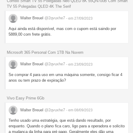
Combo Smart TV 55 Polegadas Neo QLED 8K 55QN700B Com Smart
TV 55 Polegadas QLED 4K The Serif
Walter Breuel
@2qvuxhe7
- em 27/09/2023
Aqui ainda está disponível, mas com o cupom está saindo por
5889,00 com frete grátis.
Microsoft 365 Personal Com 1TB Na Nuvem
Walter Breuel
@2qvuxhe7
- em 23/09/2023
Se comprar 4 para uso em uma máquina somente, consigo ficar 4
anos ou tem prazo de expiração?
Vivo Easy Prime 6Gb
Walter Breuel
@2qvuxhe7
- em 08/09/2023
Tenho usado uma estratégia, que está dando resultado, por
enquanto. Quando o plano fica caro, ligo para a operadora e solicito
a mudança da linha para pré pago. Geralmente eles dão uma