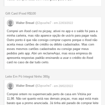
Gift Card IFood R$100
Walter Breuel
@2qvuxhe7
- em 22/03/2022
Comprei um ifood card no picpay, ativei no app e o saldo foi para a
minha carteira, mas não aparece opção de usá-lo para pagar nada.
Outro ponto é que não consigo comprar cupons porque o ifood não
aceita meus cartões de crédito ou débito cadastrados. Mas com
esses mesmos cartões cadastrados eu consigo pagar meus
pedidos pelo app. Abri um reclameAqui, mas essa empresa do
apresenta respostas padrão ensinando a usar o crédito do ifood
card no caso de dar tudo certo.
Leite Em Pó Integral Ninho 380g
Walter Breuel
@2qvuxhe7
- em 28/02/2022
Comprei ontem no supermercado perto de casa em Vitória por
11,98. Não sei quanto está nas demais praças, mas aqui está mais
barato que a promo anunciada. Já tinha até parado de comprar leite