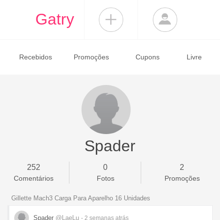
Gatry
Recebidos
Promoções
Cupons
Livre
Spader
252
0
2
Comentários
Fotos
Promoções
Gillette Mach3 Carga Para Aparelho 16 Unidades
Spader
@LaeLu
- 2 semanas
atrás