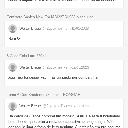
Camiseta Básica New Era MBI22TSH033 Masculino
Walter Breuel
@2qvuxhe7
- em 11/01/2023
Nem G
6 Coca Cola Lata 220ml
Walter Breuel
@2qvuxhe7
- em 02/01/2023
Aqui não foi dessa vez, mas obrigado por compartilhar!
Forno A Gás Brastemp 78 Litros - BOA84AE
Walter Breuel
@2qvuxhe7
- em 07/12/2022
Há cerca de 8 anos comprei um modelo BOA61 e está funcionando
bem depois que cortei a mola do dispositivo de segurança. Não
conseguia ligar o forno de jeito nenhum. A instrução era pra segurar