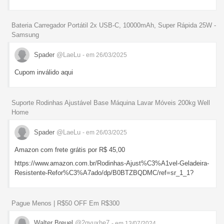
Bateria Carregador Portátil 2x USB-C, 10000mAh, Super Rápida 25W -
Samsung
Spader
@LaeLu
- em 26/03/2025
Cupom inválido aqui
Suporte Rodinhas Ajustável Base Máquina Lavar Móveis 200kg Well
Home
Spader
@LaeLu
- em 26/03/2025
Amazon com frete grátis por R$ 45,00
https://www.amazon.com.br/Rodinhas-Ajust%C3%A1vel-Geladeira-
Resistente-Refor%C3%A7ado/dp/B0BTZBQDMC/ref=sr_1_1?
Pague Menos | R$50 OFF Em R$300
Walter Breuel
@2qvuxhe7
- em 13/07/2024