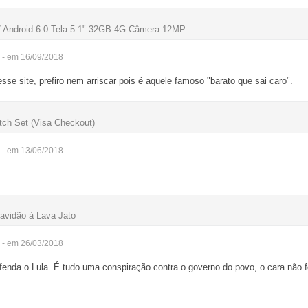
Android 6.0 Tela 5.1" 32GB 4G Câmera 12MP
- em 16/09/2018
se site, prefiro nem arriscar pois é aquele famoso "barato que sai caro".
itch Set (Visa Checkout)
- em 13/06/2018
ravidão à Lava Jato
- em 26/03/2018
enda o Lula. É tudo uma conspiração contra o governo do povo, o cara não fe