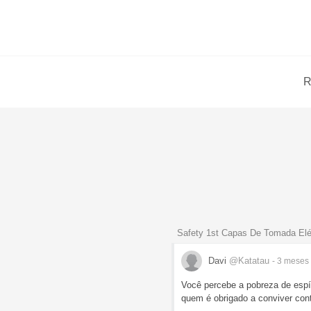
R
Safety 1st Capas De Tomada Elé
Davi
@Katatau
- 3 meses
Você percebe a pobreza de espír
quem é obrigado a conviver conti