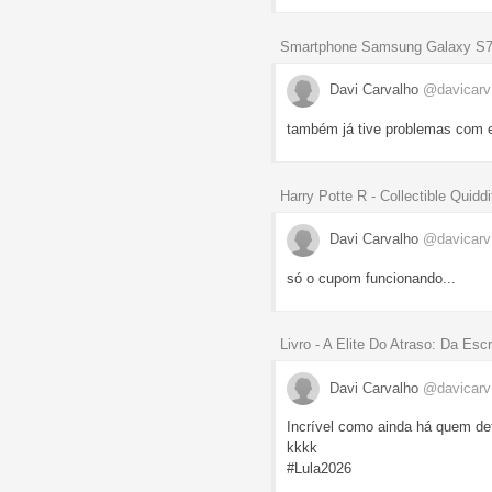
Smartphone Samsung Galaxy S7 
Davi Carvalho
@davicarv
também já tive problemas com es
Harry Potte R - Collectible Quidd
Davi Carvalho
@davicarv
só o cupom funcionando...
Livro - A Elite Do Atraso: Da Esc
Davi Carvalho
@davicarv
Incrível como ainda há quem def
kkkk
#Lula2026