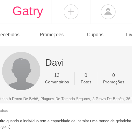
Gatry
ecebidos
Promoções
Cupons
Li
Davi
13
0
0
Comentários
Fotos
Promoções
trica à Prova De Bebê, Plugues De Tomada Seguros, à Prova De Bebês, 36
atrás
ito quando o indivíduo tem a capacidade de instalar uma tranca de geladeira p
go. :)