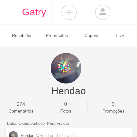
Gatry
Recebidos
Promoções
Cupons
Livre
Hendao
274
0
3
Comentários
Fotos
Promoções
Buba, Lixeira Antiodor Para Fraldas
Hendao
@Hendao
- 1 mês
atrás