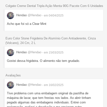
Colgate Creme Dental Tripla Ação Menta 90G Pacote Com 6 Unidades
Hendao
@Hendao
- em 04/04/2025
Acho que foi só a Clear Mint
Euro Color Stone Frigideira De Alumínio Com Antiaderente, Cinza
(Volcano), 24 Cm, 2 L
Hendao
@Hendao
- em 15/03/2025
Gostei dessa frigideira. O alimento não tem grudado.
Avaliações
Hendao
@Hendao
- em 16/02/2025
Tive problema com uma embalagem original da pastilha de
máquina de lavar, que tem frestas nos lados. Ao abrir tinham
pegado algumas das embalagens individuais. Entrei com
reclamação, realizei a devolução e me enviaram outro.