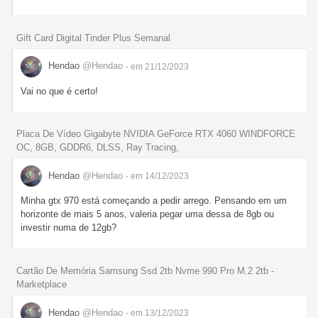
Gift Card Digital Tinder Plus Semanal
Hendao
@Hendao
- em 21/12/2023
Vai no que é certo!
Placa De Vídeo Gigabyte NVIDIA GeForce RTX 4060 WINDFORCE
OC, 8GB, GDDR6, DLSS, Ray Tracing,
Hendao
@Hendao
- em 14/12/2023
Minha gtx 970 está começando a pedir arrego. Pensando em um
horizonte de mais 5 anos, valeria pegar uma dessa de 8gb ou
investir numa de 12gb?
Cartão De Memória Samsung Ssd 2tb Nvme 990 Pro M.2 2tb -
Marketplace
Hendao
@Hendao
- em 13/12/2023