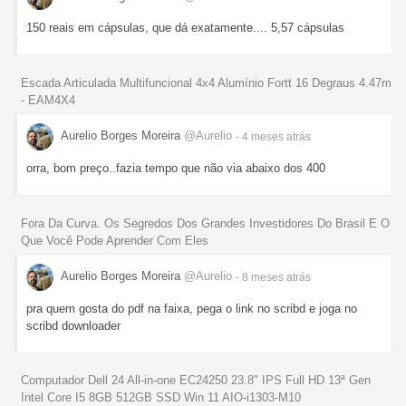
150 reais em cápsulas, que dá exatamente.... 5,57 cápsulas
Escada Articulada Multifuncional 4x4 Alumínio Fortt 16 Degraus 4.47m
- EAM4X4
Aurelio Borges Moreira
@Aurelio
- 4 meses
atrás
orra, bom preço..fazia tempo que não via abaixo dos 400
Fora Da Curva. Os Segredos Dos Grandes Investidores Do Brasil E O
Que Você Pode Aprender Com Eles
Aurelio Borges Moreira
@Aurelio
- 8 meses
atrás
pra quem gosta do pdf na faixa, pega o link no scribd e joga no
scribd downloader
Computador Dell 24 All-in-one EC24250 23.8" IPS Full HD 13ª Gen
Intel Core I5 8GB 512GB SSD Win 11 AIO-i1303-M10