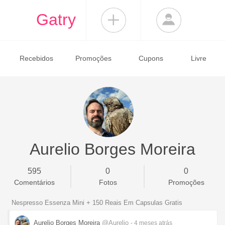
Gatry
Recebidos
Promoções
Cupons
Livre
Aurelio Borges Moreira
595
0
0
Comentários
Fotos
Promoções
Nespresso Essenza Mini + 150 Reais Em Capsulas Gratis
Aurelio Borges Moreira
@Aurelio
- 4 meses
atrás