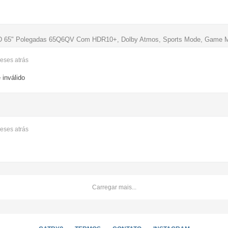
 65" Polegadas 65Q6QV Com HDR10+, Dolby Atmos, Sports Mode, Game 
meses
atrás
 inválido
meses
atrás
Carregar mais...