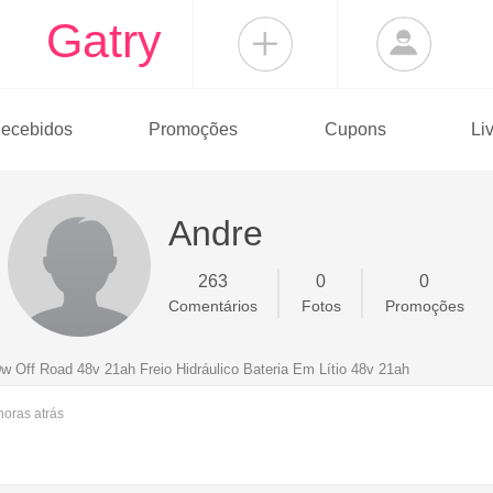
Gatry
ecebidos
Promoções
Cupons
Li
Andre
263
0
0
Comentários
Fotos
Promoções
0w Off Road 48v 21ah Freio Hidráulico Bateria Em Lítio 48v 21ah
 horas
atrás