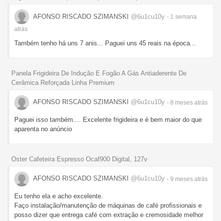
AFONSO RISCADO SZIMANSKI
@6u1cu10y
- 1 semana
atrás
Também tenho há uns 7 anis... Paguei uns 45 reais na época...
Panela Frigideira De Indução E Fogão A Gás Antiaderente De
Cerâmica Reforçada Linha Premium
AFONSO RISCADO SZIMANSKI
@6u1cu10y
- 8 meses
atrás
Paguei isso também.... Excelente frigideira e é bem maior do que
aparenta no anúncio
Oster Cafeteira Espresso Ocaf900 Digital, 127v
AFONSO RISCADO SZIMANSKI
@6u1cu10y
- 9 meses
atrás
Eu tenho ela e acho excelente.
Faço instalação/manutenção de máquinas de café profissionais e
posso dizer que entrega café com extração e cremosidade melhor