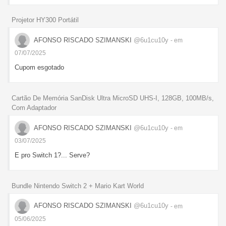
Projetor HY300 Portátil
AFONSO RISCADO SZIMANSKI
@6u1cu10y
- em
07/07/2025
Cupom esgotado
Cartão De Memória SanDisk Ultra MicroSD UHS-I, 128GB, 100MB/s,
Com Adaptador
AFONSO RISCADO SZIMANSKI
@6u1cu10y
- em
03/07/2025
E pro Switch 1?... Serve?
Bundle Nintendo Switch 2 + Mario Kart World
AFONSO RISCADO SZIMANSKI
@6u1cu10y
- em
05/06/2025