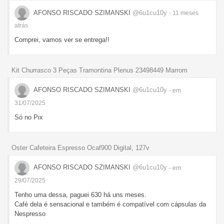
AFONSO RISCADO SZIMANSKI
@6u1cu10y
- 11 meses
atrás
Comprei, vamos ver se entrega!!
Kit Churrasco 3 Peças Tramontina Plenus 23498449 Marrom
AFONSO RISCADO SZIMANSKI
@6u1cu10y
- em
31/07/2025
Só no Pix
Oster Cafeteira Espresso Ocaf900 Digital, 127v
AFONSO RISCADO SZIMANSKI
@6u1cu10y
- em
29/07/2025
Tenho uma dessa, paguei 630 há uns meses.
Café dela é sensacional e também é compatível com cápsulas da
Nespresso