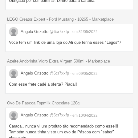
Obrigado por compartilhar. Direto para a carteira.
LEGO Creator Expert - Ford Mustang - 10265 - Marketplace
Angelo Grizotto
@6cr7xxfp
- em 31/05/2022
Você tem um link de uma loja do Ali que tenha esses "Legos"?
Azeite Andorinha Vidro Extra Virgem 500ml - Marketplace
Angelo Grizotto
@6cr7xxfp
- em 09/05/2022
Com esse frete cadê a oferta? Piada!!
Ovo De Pascoa Topmilk Chocolate 120g
Angelo Grizotto
@6cr7xxfp
- em 10/04/2022
Caraca.. nunca vi um produto tão recomendado como esse!!!
Também nunca tinha visto um ovo de Páscoa com "sabor"
chocolate.