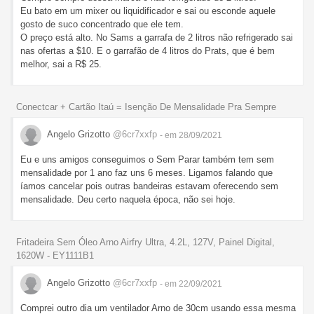
Eu bato em um mixer ou liquidificador e sai ou esconde aquele
gosto de suco concentrado que ele tem.
O preço está alto. No Sams a garrafa de 2 litros não refrigerado sai
nas ofertas a $10. E o garrafão de 4 litros do Prats, que é bem
melhor, sai a R$ 25.
Conectcar + Cartão Itaú = Isenção De Mensalidade Pra Sempre
Angelo Grizotto
@6cr7xxfp
- em 28/09/2021
Eu e uns amigos conseguimos o Sem Parar também tem sem
mensalidade por 1 ano faz uns 6 meses. Ligamos falando que
íamos cancelar pois outras bandeiras estavam oferecendo sem
mensalidade. Deu certo naquela época, não sei hoje.
Fritadeira Sem Óleo Arno Airfry Ultra, 4.2L, 127V, Painel Digital,
1620W - EY1111B1
Angelo Grizotto
@6cr7xxfp
- em 22/09/2021
Comprei outro dia um ventilador Arno de 30cm usando essa mesma