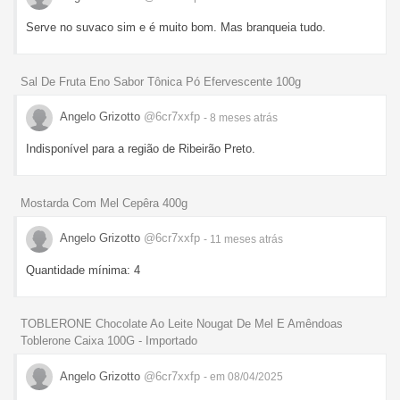
Serve no suvaco sim e é muito bom. Mas branqueia tudo.
Sal De Fruta Eno Sabor Tônica Pó Efervescente 100g
Angelo Grizotto
@6cr7xxfp
- 8 meses
atrás
Indisponível para a região de Ribeirão Preto.
Mostarda Com Mel Cepêra 400g
Angelo Grizotto
@6cr7xxfp
- 11 meses
atrás
Quantidade mínima: 4
TOBLERONE Chocolate Ao Leite Nougat De Mel E Amêndoas
Toblerone Caixa 100G - Importado
Angelo Grizotto
@6cr7xxfp
- em 08/04/2025