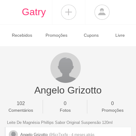
Gatry
Recebidos
Promoções
Cupons
Livre
Angelo Grizotto
102
0
0
Comentários
Fotos
Promoções
Leite De Magnésia Phillips Sabor Original Suspensão 120ml
Angelo Grizotto
@6cr7xxfp
- 4 meses
atrás