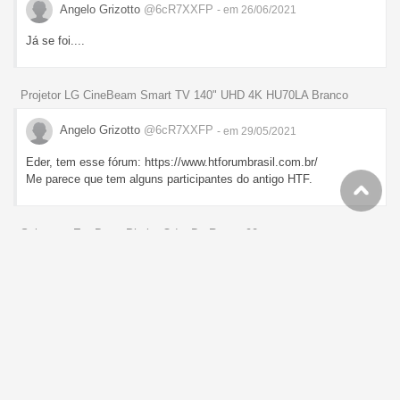
Angelo Grizotto
@6cR7XXFP
- em 26/06/2021
Já se foi....
Projetor LG CineBeam Smart TV 140" UHD 4K HU70LA Branco
Angelo Grizotto
@6cR7XXFP
- em 29/05/2021
Eder, tem esse fórum: https://www.htforumbrasil.com.br/
Me parece que tem alguns participantes do antigo HTF.
Sabonete Em Barra Phebo Odor De Rosas 90g
Angelo Grizotto
@6cR7XXFP
- em 19/05/2021
10 unidades para Ribeirão Preto com frete grátis ou retira em loja.
Brocas Em Jogo Com 8 Peças Vidia, Eda, 5TW, Preto
Angelo Grizotto
@6cR7XXFP
- em 24/04/2021