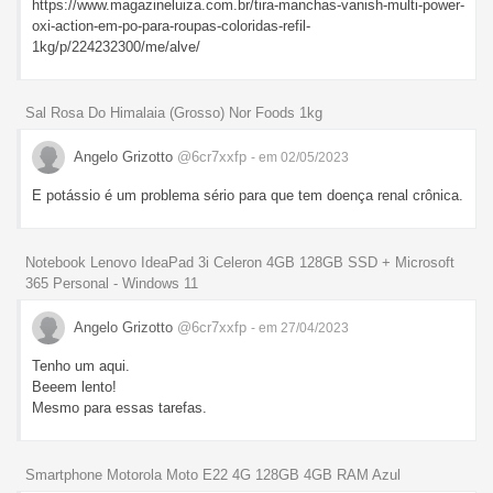
https://www.magazineluiza.com.br/tira-manchas-vanish-multi-power-
oxi-action-em-po-para-roupas-coloridas-refil-
1kg/p/224232300/me/alve/
Sal Rosa Do Himalaia (Grosso) Nor Foods 1kg
Angelo Grizotto
@6cr7xxfp
- em 02/05/2023
E potássio é um problema sério para que tem doença renal crônica.
Notebook Lenovo IdeaPad 3i Celeron 4GB 128GB SSD + Microsoft
365 Personal - Windows 11
Angelo Grizotto
@6cr7xxfp
- em 27/04/2023
Tenho um aqui.
Beeem lento!
Mesmo para essas tarefas.
Smartphone Motorola Moto E22 4G 128GB 4GB RAM Azul