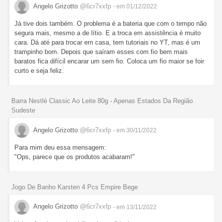
Angelo Grizotto
@6cr7xxfp
- em 01/12/2022
Já tive dois também. O problema é a bateria que com o tempo não
segura mais, mesmo a de lítio. E a troca em assistência é muito
cara. Dá até para trocar em casa, tem tutoriais no YT, mas é um
trampinho bom. Depois que saíram esses com fio bem mais
baratos fica difícil encarar um sem fio. Coloca um fio maior se foir
curto e seja feliz.
Barra Nestlé Classic Ao Leite 80g - Apenas Estados Da Região
Sudeste
Angelo Grizotto
@6cr7xxfp
- em 30/11/2022
Para mim deu essa mensagem:
"Ops, parece que os produtos acabaram!"
Jogo De Banho Karsten 4 Pcs Empire Bege
Angelo Grizotto
@6cr7xxfp
- em 13/11/2022