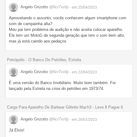
Angelo Grizotto
@6cr7xxfp
- em 25/04/2023
Aproveitando o assunto, vocês conhecem algum smartphone com
som de campainha alta?
Meu pai tem problema de audição e não aceita colocar aparelho.
Ele tem um MotoG de segunda geração que tem o som bem alto,
mas já está caindo aos pedaços.
Petrópolis - O Banco Do Petróleo, Estrela
Angelo Grizotto
@6cr7xxfp
- em 22/04/2023
É uma versão do Banco Imobiliário. Muito bom também. Foi
lançado pela Estrela na crise do petróleo em 1973/74.
Carga Para Aparelho De Barbear Gillette Mach3 - Leve 8 Pague 6
Angelo Grizotto
@6cr7xxfp
- em 26/01/2023
Já Elvis!