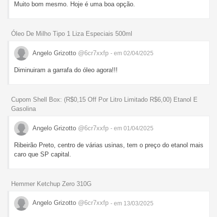
Muito bom mesmo. Hoje é uma boa opção.
Óleo De Milho Tipo 1 Liza Especiais 500ml
Angelo Grizotto
@6cr7xxfp
- em 02/04/2025
Diminuiram a garrafa do óleo agora!!!
Cupom Shell Box: (R$0,15 Off Por Litro Limitado R$6,00) Etanol E
Gasolina
Angelo Grizotto
@6cr7xxfp
- em 01/04/2025
Ribeirão Preto, centro de várias usinas, tem o preço do etanol mais
caro que SP capital.
Hemmer Ketchup Zero 310G
Angelo Grizotto
@6cr7xxfp
- em 13/03/2025