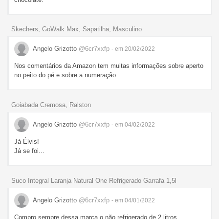
Skechers, GoWalk Max, Sapatilha, Masculino
Angelo Grizotto
@6cr7xxfp
- em 20/02/2022
Nos comentários da Amazon tem muitas informações sobre aperto
no peito do pé e sobre a numeração.
Goiabada Cremosa, Ralston
Angelo Grizotto
@6cr7xxfp
- em 04/02/2022
Já Élvis!
Já se foi...
Suco Integral Laranja Natural One Refrigerado Garrafa 1,5l
Angelo Grizotto
@6cr7xxfp
- em 04/01/2022
Compro sempre dessa marca o não refrigerado de 2 litros.