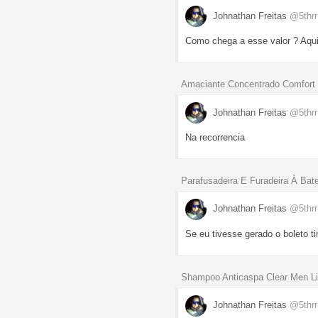
Johnathan Freitas
@5thr
Como chega a esse valor ? Aqui
Amaciante Concentrado Comfort C
Johnathan Freitas
@5thr
Na recorrencia
Parafusadeira E Furadeira À Ba
Johnathan Freitas
@5thr
Se eu tivesse gerado o boleto t
Shampoo Anticaspa Clear Men Li
Johnathan Freitas
@5thr