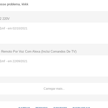
 esse problema, kkkk
12 220V
r1mf
- em 02/10/2021
e Remoto Por Voz Com Alexa (Inclui Comandos De TV)
r1mf
- em 22/09/2021
Carregar mais...