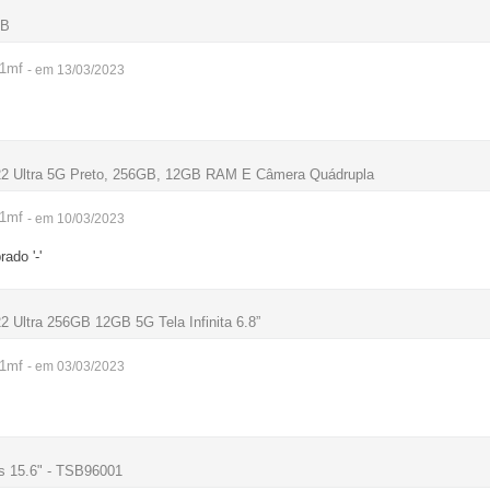
GB
r1mf
- em 13/03/2023
2 Ultra 5G Preto, 256GB, 12GB RAM E Câmera Quádrupla
r1mf
- em 10/03/2023
ado '-'
Ultra 256GB 12GB 5G Tela Infinita 6.8”
r1mf
- em 03/03/2023
ls 15.6" - TSB96001