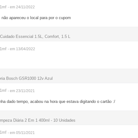
r1mf
- em 24/11/2022
 não apareceu o local para por o cupom
uidado Essencial 1.5L, Comfort, 1.5 L
r1mf
- em 13/04/2022
teria Bosch GSR1000 12v Azul
r1mf
- em 23/11/2021
inha dado tempo, acabou na hora que estava digitando o cartão :/
mpeza Diária 2 Em 1 400ml - 10 Unidades
r1mf
- em 05/11/2021