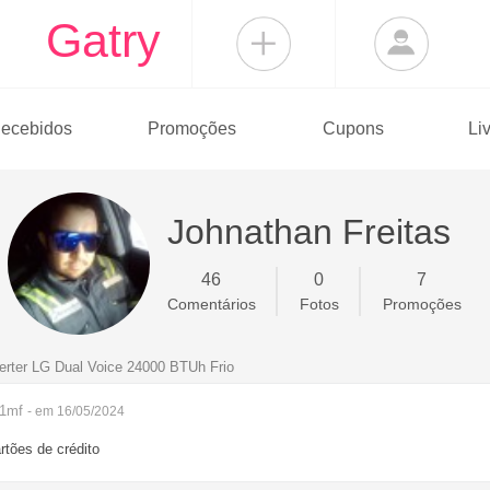
Gatry
ecebidos
Promoções
Cupons
Li
Johnathan Freitas
46
0
7
Comentários
Fotos
Promoções
verter LG Dual Voice 24000 BTUh Frio
r1mf
- em 16/05/2024
tões de crédito