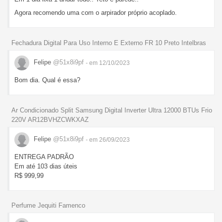
Agora recomendo uma com o arpirador próprio acoplado.
Fechadura Digital Para Uso Interno E Externo FR 10 Preto Intelbras
Felipe
@51x8i9pf
- em 12/10/2023
Bom dia. Qual é essa?
Ar Condicionado Split Samsung Digital Inverter Ultra 12000 BTUs Frio
220V AR12BVHZCWKXAZ
Felipe
@51x8i9pf
- em 26/09/2023
ENTREGA PADRÃO
Em até 103 dias úteis
R$ 999,99
Perfume Jequiti Famenco