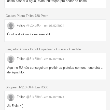
deixa passar a agua, evita infiltração pro andar de baixo.
Óculos Piloto Trilha 788 Preto
Felipe
@51x8i9pf
- em 06/02/2024
Óculos do Aviador na área kkk
Lançador Agua - Xshot Hyperload - Cruiser - Candide
Felipe
@51x8i9pf
- em 02/02/2024
Aqui no RJ não conseguiram proibir as pistolas comuns, que dirá a
de água kkk
Shopee | R$10 OFF Em R$60
Felipe
@51x8i9pf
- em 02/02/2024
Já Elvis =(