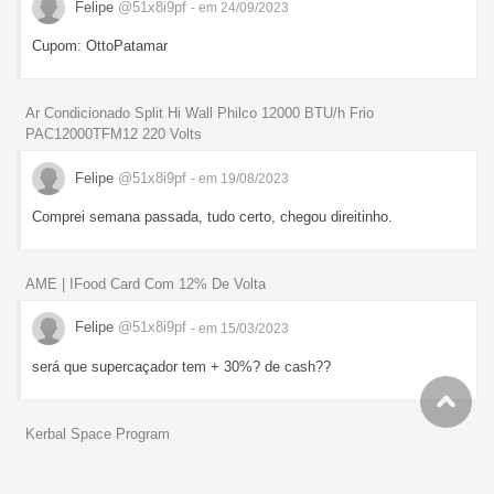
Felipe
@51x8i9pf
- em 24/09/2023
Cupom: OttoPatamar
Ar Condicionado Split Hi Wall Philco 12000 BTU/h Frio
PAC12000TFM12 220 Volts
Felipe
@51x8i9pf
- em 19/08/2023
Comprei semana passada, tudo certo, chegou direitinho.
AME | IFood Card Com 12% De Volta
Felipe
@51x8i9pf
- em 15/03/2023
será que supercaçador tem + 30%? de cash??
Kerbal Space Program
Felipe
@51x8i9pf
- em 05/01/2023