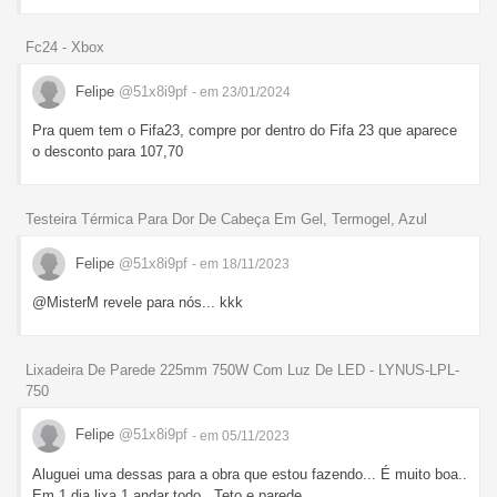
Fc24 - Xbox
Felipe
@51x8i9pf
- em 23/01/2024
Pra quem tem o Fifa23, compre por dentro do Fifa 23 que aparece
o desconto para 107,70
Testeira Térmica Para Dor De Cabeça Em Gel, Termogel, Azul
Felipe
@51x8i9pf
- em 18/11/2023
@MisterM revele para nós... kkk
Lixadeira De Parede 225mm 750W Com Luz De LED - LYNUS-LPL-
750
Felipe
@51x8i9pf
- em 05/11/2023
Aluguei uma dessas para a obra que estou fazendo... É muito boa..
Em 1 dia lixa 1 andar todo.. Teto e parede..