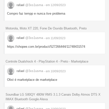
rafael
@3xs1usma
- em 12/09/2023
Compro faz tempp e nunca tive problema
Motorola, Moto XT 220, Fone De Ouvido Bluetooth, Preto
rafael
@3xs1usma
- em 11/09/2023
https://shopee.com.br/product/527266444/11748431574
Controle Dualshock 4 - PlayStation 4 - Preto - Marketplace
rafael
@3xs1usma
- em 10/09/2023
Olist é marketplace de marketplace
Soundbar LG S80QY 480W RMS 3.1.3 Canais Dolby Atmos DTS X
IMAX Bluetooth Google Alexa
rafael
@3xs1usma
- em 10/09/2023