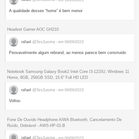
A qualidade desses “home” é bem menor
Headset Gamer AOC GH210
rafael
@3xs1usma
- em 08/09/2023
Peovavelmente algum rebrand, ao menos parece bem consrruido
Notebook Samsung Galaxy Book2 Intel Core I3-1215U, Windows 11
Home, 8GB, 256GB SSD, 15.6'' Full HD LED
rafael
@3xs1usma
- em 06/09/2023
Voltou
Fone De Ouvido Headphone AIWA Bluetooth, Cancelamento De
Ruído, Dobrável - AWS-HP-01-B
rafael
@3xs1usma
- em 06/09/2023