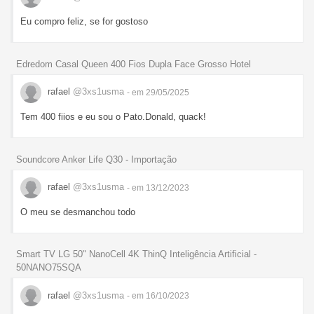
Eu compro feliz, se for gostoso
Edredom Casal Queen 400 Fios Dupla Face Grosso Hotel
rafael
@3xs1usma
- em 29/05/2025
Tem 400 fiios e eu sou o Pato.Donald, quack!
Soundcore Anker Life Q30 - Importação
rafael
@3xs1usma
- em 13/12/2023
O meu se desmanchou todo
Smart TV LG 50" NanoCell 4K ThinQ Inteligência Artificial -
50NANO75SQA
rafael
@3xs1usma
- em 16/10/2023