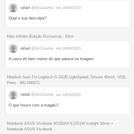
rafael
@3xs1usma
- em 16/09/2023
Qual a sua desculpa?
Halo Infinite (Edição Exclusiva) - Xbox
rafael
@3xs1usma
- em 16/09/2023
A caixa eh bem menor do que parece na imagem
Headset Sem Fio Logitech G G535 LightSpeed, Drivers 40mm, USB,
Preto - 981-000971
rafael
@3xs1usma
- em 14/09/2023
O que houve com a magalu?
Notebook ASUS Vivobook M1502IA-EJ251W Icelight Silver +
Notebook ASUS Vivobook...