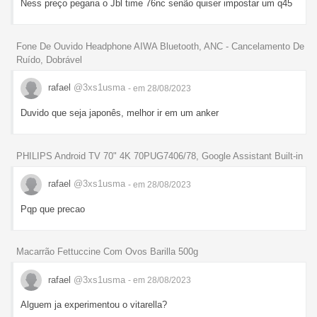
Ness preço pegaria o Jbl time 76nc senão quiser impostar um q45
Fone De Ouvido Headphone AIWA Bluetooth, ANC - Cancelamento De
Ruído, Dobrável
rafael
@3xs1usma
- em 28/08/2023
Duvido que seja japonês, melhor ir em um anker
PHILIPS Android TV 70" 4K 70PUG7406/78, Google Assistant Built-in
rafael
@3xs1usma
- em 28/08/2023
Pqp que precao
Macarrão Fettuccine Com Ovos Barilla 500g
rafael
@3xs1usma
- em 28/08/2023
Alguem ja experimentou o vitarella?