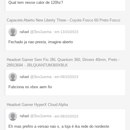
Qual tem nesse calor de 120hz?
Capacete Aberto New Liberty Three - Coyote Fosco 60 Preto Fosco
rafael
@3xs1usma
- em 13/10/2023
Fechado ja nao presta, imagine aberto
Headset Gamer Sem Fio JBL Quantum 360, Drivers 40mm, Preto -
28913694 - JBLQUANTUM360XBLK
rafael
@3xs1usma
- em 08/10/2023
Fubciona no xbox aem fio
Headset Gamer HyperX Cloud Alpha
rafael
@3xs1usma
- em 08/10/2023
Eh mas prefiro a versao nao s, a loja é ika rede do nordeste