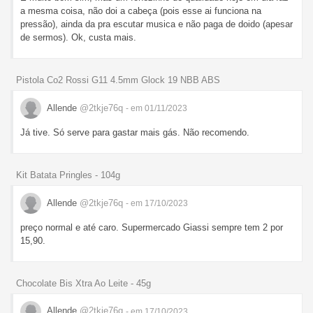
a mesma coisa, não doi a cabeça (pois esse ai funciona na
pressão), ainda da pra escutar musica e não paga de doido (apesar
de sermos). Ok, custa mais.
Pistola Co2 Rossi G11 4.5mm Glock 19 NBB ABS
Allende
@2tkje76q
- em 01/11/2023
Já tive. Só serve para gastar mais gás. Não recomendo.
Kit Batata Pringles - 104g
Allende
@2tkje76q
- em 17/10/2023
preço normal e até caro. Supermercado Giassi sempre tem 2 por
15,90.
Chocolate Bis Xtra Ao Leite - 45g
Allende
@2tkje76q
- em 17/10/2023