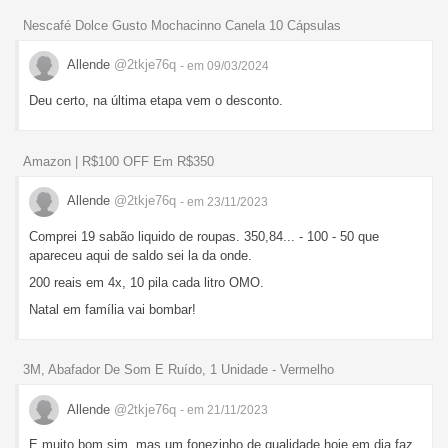
Nescafé Dolce Gusto Mochacinno Canela 10 Cápsulas
Allende
@2tkje76q
- em 09/03/2024
Deu certo, na última etapa vem o desconto.
Amazon | R$100 OFF Em R$350
Allende
@2tkje76q
- em 23/11/2023
Comprei 19 sabão liquido de roupas. 350,84... - 100 - 50 que
apareceu aqui de saldo sei la da onde.
200 reais em 4x, 10 pila cada litro OMO.
Natal em família vai bombar!
3M, Abafador De Som E Ruído, 1 Unidade - Vermelho
Allende
@2tkje76q
- em 21/11/2023
E muito bom sim, mas um fonezinho de qualidade hoje em dia faz