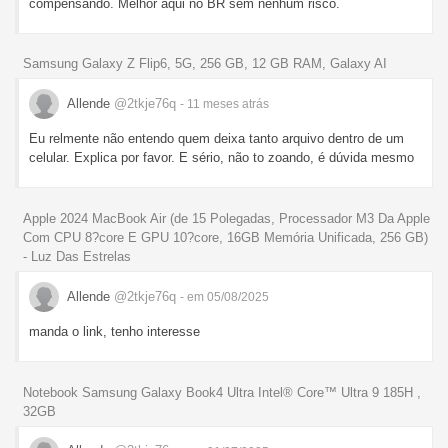
compensando. Melhor aqui no BR sem nenhum risco.
Samsung Galaxy Z Flip6, 5G, 256 GB, 12 GB RAM, Galaxy AI
Allende
@2tkje76q
- 11 meses
atrás
Eu relmente não entendo quem deixa tanto arquivo dentro de um
celular. Explica por favor. E sério, não to zoando, é dúvida mesmo
Apple 2024 MacBook Air (de 15 Polegadas, Processador M3 Da Apple
Com CPU 8?core E GPU 10?core, 16GB Memória Unificada, 256 GB)
- Luz Das Estrelas
Allende
@2tkje76q
- em 05/08/2025
manda o link, tenho interesse
Notebook Samsung Galaxy Book4 Ultra Intel® Core™ Ultra 9 185H ,
32GB