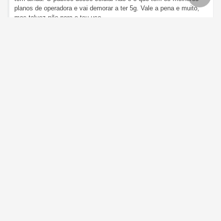
planos de operadora e vai demorar a ter 5g. Vale a pena e muito,
mas talvez não para o teu uso.
IPhone 12 Apple 128GB IOS 5G Wi-Fi Tela 6.1'' Câmera 12MP -
PRODUCT(RED)
Allende
@2tkje76q
- em 25/11/2022
Já teve por 3400. Paguei 4320 no 13/128 - (4799 - 10% Ame). Em
tempo: por hora feliz, ainda não consegui preço menor!
Black Friday 2022 - Contagem Regressiva - 5 Horas
Allende
@2tkje76q
- em 24/11/2022
Compra LG e não se arrependa. Zero defeitos crônicos e 10 anos
de garantia de sei la o q. Pode ir na VC4 ou VC5, as mais baratas,
pq comprei a VC2 e não vi quase nenhuma diferença
Moto Z2 Play - Camera 360 Edition - Azul Topázio