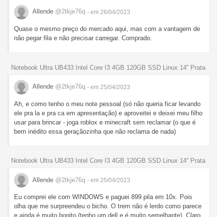
Allende
@2tkje76q
- em 26/04/2023
Quase o mesmo preço do mercado aqui, mas com a vantagem de
não pegar fila e não precisar carregar. Comprado.
Notebook Ultra UB433 Intel Core I3 4GB 120GB SSD Linux 14'' Prata
Allende
@2tkje76q
- em 25/04/2023
Ah, e como tenho o meu note pessoal (só não queria ficar levando
ele pra la e pra ca em apresentação) e aproveitei e deixei meu filho
usar para brincar - joga roblox e minecraft sem reclamar (o que é
bem inédito essa geraçãozinha que não reclama de nada)
Notebook Ultra UB433 Intel Core I3 4GB 120GB SSD Linux 14'' Prata
Allende
@2tkje76q
- em 25/04/2023
Eu comprei ele com WINDOWS e paguei 899 pila em 10x. Pois
olha que me surpreendeu o bicho. O trem não é lerdo como parece
e ainda é muito bonito (tenho um dell e é muito semelhante). Claro,