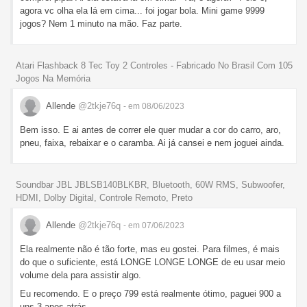
agora vc olha ela lá em cima... foi jogar bola. Mini game 9999
jogos? Nem 1 minuto na mão. Faz parte.
Atari Flashback 8 Tec Toy 2 Controles - Fabricado No Brasil Com 105
Jogos Na Memória
Allende
@2tkje76q
- em 08/06/2023
Bem isso. E ai antes de correr ele quer mudar a cor do carro, aro,
pneu, faixa, rebaixar e o caramba. Ai já cansei e nem joguei ainda.
Soundbar JBL JBLSB140BLKBR, Bluetooth, 60W RMS, Subwoofer,
HDMI, Dolby Digital, Controle Remoto, Preto
Allende
@2tkje76q
- em 07/06/2023
Ela realmente não é tão forte, mas eu gostei. Para filmes, é mais
do que o suficiente, está LONGE LONGE LONGE de eu usar meio
volume dela para assistir algo.
Eu recomendo. E o preço 799 está realmente ótimo, paguei 900 a
uns 3 anos atrás.