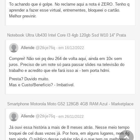
To achando que é golpe. No reclame aqui a nota é ZERO. Tenho q
aprender a fazer esse virtual, entrementes, bloqueei o cartão.
Melhor previnir.
Notebook Ultra Ub430 Intel Core I3 4gb 120gb Ssd W10 14'' Prata
Allende
@2tkje76q
- em 16/12/2022
Comprei! Não sei pq deu 264 de volta aqui, ainda em 10x sem
juros. Preciso de um note só para passar slides na televisão do
trabalho e acredito que ele fará isso ai - tem porta hdmi.
Presta? Duvido muito.
Mas e Custo/Benefício? - Imbatível.
Smartphone Motorola Moto G52 128GB 4GB RAM Azul - Marketplace
Allende
@2tkje76q
- em 26/11/2022
Já ouvi essa história a mais de 8 meses atrás. Nesse meio tempo
troquei de cel duas vezes já. Por hora, em alguns lugares, nem 4g
tem ainda. O público desse celular não é o que tem os melhores