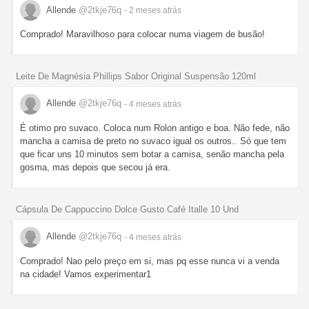
Allende
@2tkje76q
- 2 meses
atrás
Comprado! Maravilhoso para colocar numa viagem de busão!
Leite De Magnésia Phillips Sabor Original Suspensão 120ml
Allende
@2tkje76q
- 4 meses
atrás
É otimo pro suvaco. Coloca num Rolon antigo e boa. Não fede, não
mancha a camisa de preto no suvaco igual os outros.. Só que tem
que ficar uns 10 minutos sem botar a camisa, senão mancha pela
gosma, mas depois que secou já era.
Cápsula De Cappuccino Dolce Gusto Café Italle 10 Und
Allende
@2tkje76q
- 4 meses
atrás
Comprado! Nao pelo preço em si, mas pq esse nunca vi a venda
na cidade! Vamos experimentar1