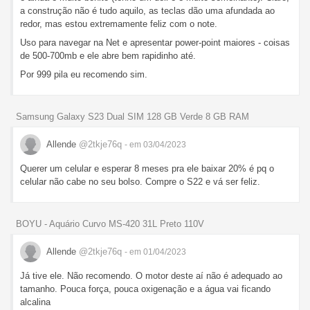
a construção não é tudo aquilo, as teclas dão uma afundada ao
redor, mas estou extremamente feliz com o note.
Uso para navegar na Net e apresentar power-point maiores - coisas
de 500-700mb e ele abre bem rapidinho até.
Por 999 pila eu recomendo sim.
Samsung Galaxy S23 Dual SIM 128 GB Verde 8 GB RAM
Allende
@2tkje76q
- em 03/04/2023
Querer um celular e esperar 8 meses pra ele baixar 20% é pq o
celular não cabe no seu bolso. Compre o S22 e vá ser feliz.
BOYU - Aquário Curvo MS-420 31L Preto 110V
Allende
@2tkje76q
- em 01/04/2023
Já tive ele. Não recomendo. O motor deste aí não é adequado ao
tamanho. Pouca força, pouca oxigenação e a água vai ficando
alcalina