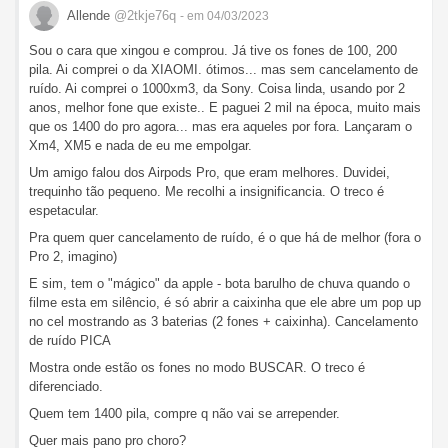
Allende
@2tkje76q
- em 04/03/2023
Sou o cara que xingou e comprou. Já tive os fones de 100, 200
pila. Ai comprei o da XIAOMI. ótimos... mas sem cancelamento de
ruído. Ai comprei o 1000xm3, da Sony. Coisa linda, usando por 2
anos, melhor fone que existe.. E paguei 2 mil na época, muito mais
que os 1400 do pro agora... mas era aqueles por fora. Lançaram o
Xm4, XM5 e nada de eu me empolgar.
Um amigo falou dos Airpods Pro, que eram melhores. Duvidei,
trequinho tão pequeno. Me recolhi a insignificancia. O treco é
espetacular.
Pra quem quer cancelamento de ruído, é o que há de melhor (fora o
Pro 2, imagino)
E sim, tem o "mágico" da apple - bota barulho de chuva quando o
filme esta em silêncio, é só abrir a caixinha que ele abre um pop up
no cel mostrando as 3 baterias (2 fones + caixinha). Cancelamento
de ruído PICA
Mostra onde estão os fones no modo BUSCAR. O treco é
diferenciado.
Quem tem 1400 pila, compre q não vai se arrepender.
Quer mais pano pro choro?