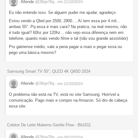
Allende
@2tkje76q
- em 21/10/2024
Eu não entendo isso. Se alguem puder me ajudar, agradeço.
Estou vendo a Qled por 2500, 2900.... Aí tem essa por 4 mil...
ambas 55". Pq essa é mais cara? Na pratica, na real mesmo, não
é tudo igual? 60hz por 120hz... não vejo essa diferença nem em
telefone, quanto mais vendo filme e tal (não sou grande assistidor)
Pro gatriense médio, vale a pena pagar a mais e pegar essa ou
pego uma básica mesmo?
Samsung Smart TV 55"; QLED 4K Q65D 2024
Allende
@2tkje76q
- em 12/10/2024
O problema não está na TV, está no site Samsung. Horrível a
comunicação. Pago mais e compro na Amazon. Só dro de cabeça
essa site.
Coletor De Leite Materno Gentle Flow - Bb1011
Allende
@2tkje76q
- em 08/10/2024