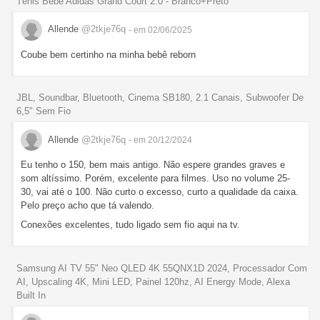
Tênis Bebê Adidas Grand Court 2.0 - Branco+Preto
Allende
@2tkje76q
- em 02/06/2025
Coube bem certinho na minha bebê reborn
JBL, Soundbar, Bluetooth, Cinema SB180, 2.1 Canais, Subwoofer De
6,5" Sem Fio
Allende
@2tkje76q
- em 20/12/2024
Eu tenho o 150, bem mais antigo. Não espere grandes graves e
som altíssimo. Porém, excelente para filmes. Uso no volume 25-
30, vai até o 100. Não curto o excesso, curto a qualidade da caixa.
Pelo preço acho que tá valendo.
Conexões excelentes, tudo ligado sem fio aqui na tv.
Samsung AI TV 55" Neo QLED 4K 55QNX1D 2024, Processador Com
AI, Upscaling 4K, Mini LED, Painel 120hz, AI Energy Mode, Alexa
Built In