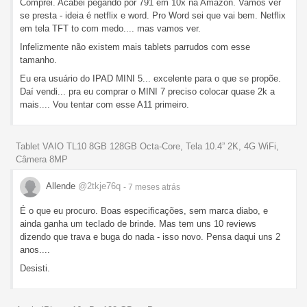
Comprei. Acabei pegando por 791 em 10x na Amazon. Vamos ver
se presta - ideia é netflix e word. Pro Word sei que vai bem. Netflix
em tela TFT to com medo.... mas vamos ver.
Infelizmente não existem mais tablets parrudos com esse
tamanho.
Eu era usuário do IPAD MINI 5... excelente para o que se propõe.
Daí vendi... pra eu comprar o MINI 7 preciso colocar quase 2k a
mais.... Vou tentar com esse A11 primeiro.
Tablet VAIO TL10 8GB 128GB Octa-Core, Tela 10.4” 2K, 4G WiFi,
Câmera 8MP
Allende
@2tkje76q
- 7 meses
atrás
É o que eu procuro. Boas especificações, sem marca diabo, e
ainda ganha um teclado de brinde. Mas tem uns 10 reviews
dizendo que trava e buga do nada - isso novo. Pensa daqui uns 2
anos....
Desisti.