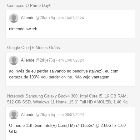
Começou O Prime Day!!
Allende
@2tkje76q
- em 16/07/2024
nintendo switch
Google One | 6 Meses Grátis
Allende
@2tkje76q
- em 14/07/2024
ao invés de eu perder salvando no pendrive (talvez), eu com
certeza de 100% vou perder online. Não vejo vantagem
Notebook Samsung Galaxy Book4 360, Intel Core I5, 16 GB RAM,
512 GB SSD, Windows 11 Home, 15.6'' Full HD AMOLED, 1.46 Kg
Allende
@2tkje76q
- em 08/07/2024
O meu é 11th Gen Intel(R) Core(TM) i7-1165G7 @ 2.80GHz 1.69
GHz