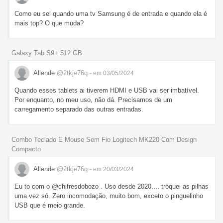
Como eu sei quando uma tv Samsung é de entrada e quando ela é
mais top? O que muda?
Galaxy Tab S9+ 512 GB
Allende
@2tkje76q
- em 03/05/2024
Quando esses tablets ai tiverem HDMI e USB vai ser imbatível.
Por enquanto, no meu uso, não dá. Precisamos de um
carregamento separado das outras entradas.
Combo Teclado E Mouse Sem Fio Logitech MK220 Com Design
Compacto
Allende
@2tkje76q
- em 20/03/2024
Eu to com o @chifresdobozo . Uso desde 2020.... troquei as pilhas
uma vez só. Zero incomodação, muito bom, exceto o pinguelinho
USB que é meio grande.