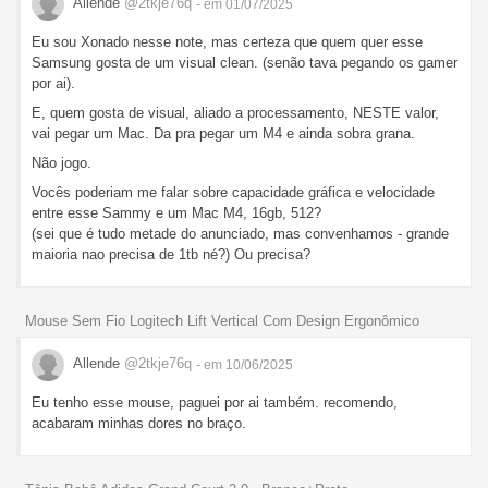
Allende
@2tkje76q
- em 01/07/2025
Eu sou Xonado nesse note, mas certeza que quem quer esse
Samsung gosta de um visual clean. (senão tava pegando os gamer
por ai).
E, quem gosta de visual, aliado a processamento, NESTE valor,
vai pegar um Mac. Da pra pegar um M4 e ainda sobra grana.
Não jogo.
Vocês poderiam me falar sobre capacidade gráfica e velocidade
entre esse Sammy e um Mac M4, 16gb, 512?
(sei que é tudo metade do anunciado, mas convenhamos - grande
maioria nao precisa de 1tb né?) Ou precisa?
Mouse Sem Fio Logitech Lift Vertical Com Design Ergonômico
Allende
@2tkje76q
- em 10/06/2025
Eu tenho esse mouse, paguei por ai também. recomendo,
acabaram minhas dores no braço.