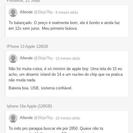
Ponteiros, 21 Joias
Allende
@2tkje76q
- 9 meses
atrás
To balançado. O preço é realmente bom, ele é bonito e ainda faz
em 12x sem juros. Meu primeiro bulova.
IPhone 13 Apple 128GB
Allende
@2tkje76q
- 10 meses
atrás
Não foi muita coisa, é só mimimi de apple boy. Uma tela do 15 eu
acho, um dinamic island do 14 e um nucleo do chip que na pratica
não muda nada.
Bateria boa, USB, sistema confiável.
Iphone 16e Apple (128GB)
Allende
@2tkje76q
- 10 meses
atrás
To indo pro paragua buscar ele por 2850. Quase não ta