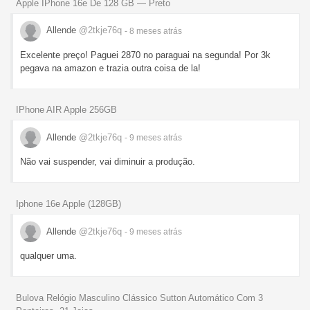
Apple IPhone 16e De 128 GB — Preto
Allende
@2tkje76q
- 8 meses
atrás
Excelente preço! Paguei 2870 no paraguai na segunda! Por 3k
pegava na amazon e trazia outra coisa de la!
IPhone AIR Apple 256GB
Allende
@2tkje76q
- 9 meses
atrás
Não vai suspender, vai diminuir a produção.
Iphone 16e Apple (128GB)
Allende
@2tkje76q
- 9 meses
atrás
qualquer uma.
Bulova Relógio Masculino Clássico Sutton Automático Com 3