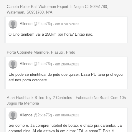
Caneta Roller Ball Waterman Expert Iii Negra Ct S0951780,
Waterman, S0951780, N/A
Allende
@2tkje76q
- em 07/07/2023
O Uno também vai a 250km por hora? Então não.
Porta Cotonete Mármore, Plasútil, Preto
Allende
@2tkje76q
- em 28/06/2023
Ele pode se identificar do jeito que quiser. Essa PU taria já chegou
até nos porta cotonete.
Atari Flashback 8 Tec Toy 2 Controles - Fabricado No Brasil Com 105
Jogos Na Memória
Allende
@2tkje76q
- em 08/06/2023
Sei como é. Já comprei futebol de botão, é chato pra caramba. Já
comprei pipa. Ai ela estava lá em cima: "Tá, e agora?" Pois é,