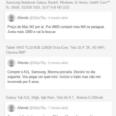
Samsung Notebook Galaxy Book4, Windows 11 Home, Intel® Core™
I5, 16GB, 512GB SSD, 15.6'' Full HD LED
Allende
@2tkje76q
- 4 meses
atrás
Preço de Mac M2 por aí. Por 4800 comprei meu M4 no paraguai.
Junta mais 1000 e vai la buscar.
Tablet VAIO TL10 8GB 128GB Octa-Core, Tela 10.4” 2K, 4G WiFi,
Câmera 8MP
Allende
@2tkje76q
- 6 meses
atrás
Comprei o A11, Samsung. Mesma porcaria. Devolvi no dia
seguinte. Vou pegar um ipad mini. Invisto o triplo mas não me
incomodo por 5 anos.
Galaxy Tab A11, 64gb, 4gb Ram, Tela De 8.7 , Bateria 5.100mah
Allende
@2tkje76q
- 7 meses
atrás