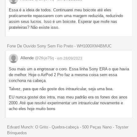
Essa é a ideia de todos. Continuarei meu boicote até eles
praticamente repassarem com uma margem reduzida, reduzindo
assim seus lucros. Isso é um boicote. Esperar que mofe nas
prateleiras? Não existe isso.
Fone De Ouvido Sony Sem Fio Preto - WH1000XM4BMUC
Allende
@2tkje76q
- em 28/09/2023
Sou mais um a engrossar o coro. Essa linha Sony ERA o que havia
de melhor. Hoje o AirPod 2 Pro faz a mesma coisa sem essa
conchona na cabeça.
Talvez, para que não goste dos intrauricular, seja uma boa.
EU nunca gostei dos intra, mas meu padrão era os fones dos anos
2000. Até que resolvi experimentar um intrauricular novamente e
acho eles hoje muito bons
Edvard Munch: O Grito - Quebra-cabeça - 500 Peças Nano - Toyster
Brinquedos