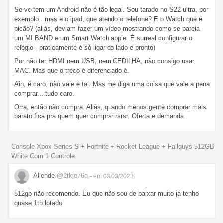
Se vc tem um Android não é tão legal. Sou tarado no S22 ultra, por
exemplo.. mas e o ipad, que atendo o telefone? E o Watch que é
picão? (aliás, deviam fazer um vídeo mostrando como se pareia
um MI BAND e um Smart Watch apple. É surreal configurar o
relógio - praticamente é só ligar do lado e pronto)
Por não ter HDMI nem USB, nem CEDILHA, não consigo usar
MAC. Mas que o treco é diferenciado é.
Ain, é caro, não vale e tal. Mas me diga uma coisa que vale a pena
comprar... tudo caro.
Orra, então não compra. Aliás, quando menos gente comprar mais
barato fica pra quem quer comprar rsrsr. Oferta e demanda.
Console Xbox Series S + Fortnite + Rocket League + Fallguys 512GB
White Com 1 Controle
Allende
@2tkje76q
- em 03/03/2023
512gb não recomendo. Eu que não sou de baixar muito já tenho
quase 1tb lotado.